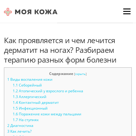
Skip to content
Для любых предложений по
Menu
сайту: moyakoja@cp9.ru
Как проявляется и чем лечится
дерматит на ногах? Разбираем
терапию разных форм болезни
Содержание
[
скрыть
]
1
Виды воспаления кожи
1.1
Себорейный
1.2
Атопический у взрослого и ребенка
1.3
Аллергический
1.4
Контактный дерматит
1.5
Инфекционный
1.6
Поражение кожи между пальцами
1.7
На ступнях
2
Диагностика
3
Как лечить?