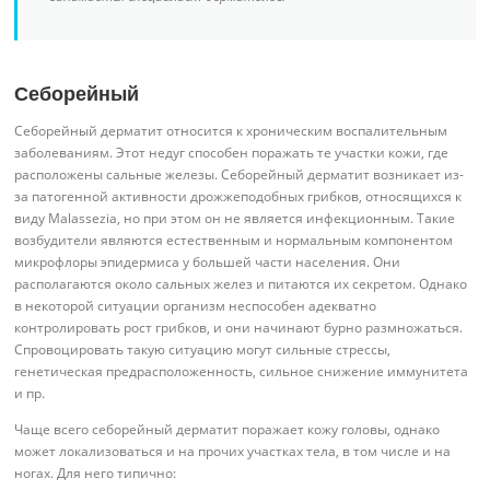
Себорейный
Себорейный дерматит относится к хроническим воспалительным
заболеваниям. Этот недуг способен поражать те участки кожи, где
расположены сальные железы. Себорейный дерматит возникает из-
за патогенной активности дрожжеподобных грибков, относящихся к
виду Malassezia, но при этом он не является инфекционным. Такие
возбудители являются естественным и нормальным компонентом
микрофлоры эпидермиса у большей части населения. Они
располагаются около сальных желез и питаются их секретом. Однако
в некоторой ситуации организм неспособен адекватно
контролировать рост грибков, и они начинают бурно размножаться.
Спровоцировать такую ситуацию могут сильные стрессы,
генетическая предрасположенность, сильное снижение иммунитета
и пр.
Чаще всего себорейный дерматит поражает кожу головы, однако
может локализоваться и на прочих участках тела, в том числе и на
ногах. Для него типично: