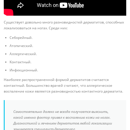
Существует довольно много разновидностей дерматитов, способных
локализоваться на ногах. Среди них:
Себорейный.
Атопический.
Аллергический.
Контактный.
Инфекционный.
Наиболее распространенной формой дерматитов считается
контактный. Большинство врачей считают, что аллергическое
воспаление кожи является разновидностью контактного дерматита.
Самостоятельно далеко не всегда получается выяснить,
какой именно фактор привел к воспалению кожи на ногах.
Диагностикой и лечением дерматитов любой локализации
занимается специалист-дерматолог.