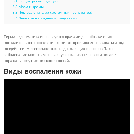
3.1
Общие рекомендации
3.2
Мази и кремы
3.3
Чем вылечить из системных препаратов?
3.4
Лечение народными средствами
Термин «дерматит» используется врачами для обозначения
воспалительного поражения кожи, которое может развиваться под
воздействием всевозможных раздражающих факторов. Такое
заболевание может иметь разную локализацию, в том числе и
поражать кожу нижних конечностей.
Виды воспаления кожи