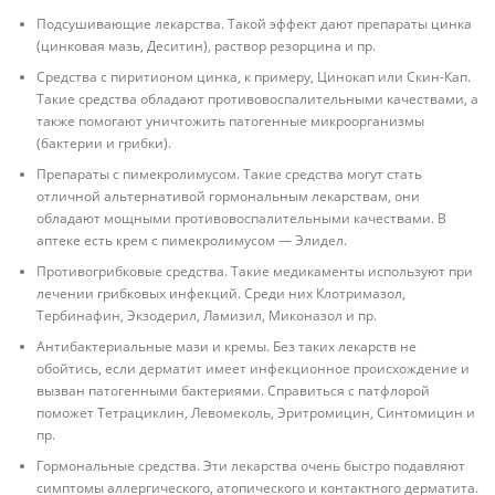
Подсушивающие лекарства. Такой эффект дают препараты цинка
(цинковая мазь, Деситин), раствор резорцина и пр.
Средства с пиритионом цинка, к примеру, Цинокап или Скин-Кап.
Такие средства обладают противовоспалительными качествами, а
также помогают уничтожить патогенные микроорганизмы
(бактерии и грибки).
Препараты с пимекролимусом. Такие средства могут стать
отличной альтернативой гормональным лекарствам, они
обладают мощными противовоспалительными качествами. В
аптеке есть крем с пимекролимусом — Элидел.
Противогрибковые средства. Такие медикаменты используют при
лечении грибковых инфекций. Среди них Клотримазол,
Тербинафин, Экзодерил, Ламизил, Миконазол и пр.
Антибактериальные мази и кремы. Без таких лекарств не
обойтись, если дерматит имеет инфекционное происхождение и
вызван патогенными бактериями. Справиться с патфлорой
поможет Тетрациклин, Левомеколь, Эритромицин, Синтомицин и
пр.
Гормональные средства. Эти лекарства очень быстро подавляют
симптомы аллергического, атопического и контактного дерматита.