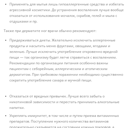
Применять для мытья лишь гипоаллергенные средства и избегать
агрессивной косметики. До устранения воспаления лучше вообще
отказаться от использования мочалок, скрабов, гелей и мыла с
отдушками и пр.
Также при дерматите ног врачи обычно рекомендуют:
Придерживаться диеты. Желательно исключить аллергенные
продукты и насытить меню фруктами, овощами, ягодами и
зеленью. Лучше исключить употребление откровенно вредной
пищи — так организму будет легче справиться с воспалением.
Рекомендации по организации питания особенно важны
пациентам с себорейным, аллергическим и атопическим
дерматитом. При грибковом поражении необходимо существенно
сократить употребление сахара и мучной пищи.
Отказаться от вредных привычек. Лучше всего забыть о
никотиновой зависимости и перестать принимать алкогольные
напитки.
Укреплять иммунитет, в том числе и путем приема витаминных
препаратов. Поступление нужного количества витаминов
положительно сказывается на состоянии кожных покровов, а