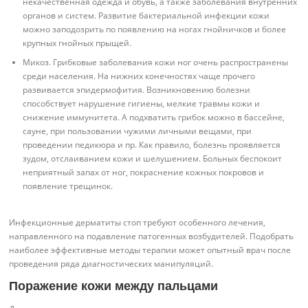
некачественная одежда и обувь, а также заболевания внутренних
органов и систем. Развитие бактериальной инфекции кожи
можно заподозрить по появлению на ногах гнойничков и более
крупных гнойных прыщей.
Микоз. Грибковые заболевания кожи ног очень распространены
среди населения. На нижних конечностях чаще прочего
развивается эпидермофития. Возникновению болезни
способствует нарушение гигиены, мелкие травмы кожи и
снижение иммунитета. А подхватить грибок можно в бассейне,
сауне, при пользовании чужими личными вещами, при
проведении педикюра и пр. Как правило, болезнь проявляется
зудом, отслаиванием кожи и шелушением. Больных беспокоит
неприятный запах от ног, покраснение кожных покровов и
появление трещинок.
Инфекционные дерматиты стоп требуют особенного лечения,
направленного на подавление патогенных возбудителей. Подобрать
наиболее эффективные методы терапии может опытный врач после
проведения ряда диагностических манипуляций.
Поражение кожи между пальцами