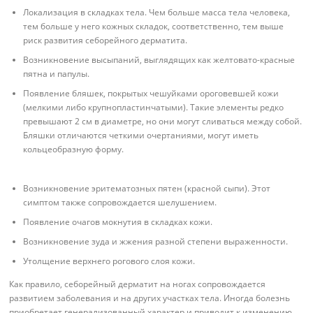
Локализация в складках тела. Чем больше масса тела человека,
тем больше у него кожных складок, соответственно, тем выше
риск развития себорейного дерматита.
Возникновение высыпаний, выглядящих как желтовато-красные
пятна и папулы.
Появление бляшек, покрытых чешуйками ороговевшей кожи
(мелкими либо крупнопластинчатыми). Такие элементы редко
превышают 2 см в диаметре, но они могут сливаться между собой.
Бляшки отличаются четкими очертаниями, могут иметь
кольцеобразную форму.
Возникновение эритематозных пятен (красной сыпи). Этот
симптом также сопровождается шелушением.
Появление очагов мокнутия в складках кожи.
Возникновение зуда и жжения разной степени выраженности.
Утолщение верхнего рогового слоя кожи.
Как правило, себорейный дерматит на ногах сопровождается
развитием заболевания и на других участках тела. Иногда болезнь
приобретает генерализованный характер и приводит к изменению