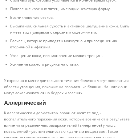
Сильный зуд, который усиливается в ночное время суток.
Появление красных пятен, имеющих нечеткую форму.
Возникновение отеков.
Высыпания, сильная сухость и активное шелушение кожи. Сыпь
имеет вид пузырьков с серозным содержимым.
Расчесы, которые приводят к мокнутию и присоединению
вторичной инфекции.
Утолщение кожи, возникновение мелких трещин.
Усиление кожного рисунка на стопах.
У взрослых в месте длительного течения болезни могут появляться
области утолщения, похожие на псориазные бляшки. На ногах они
могут локализоваться на бедрах и голенях.
Аллергический
К аллергическим дерматитам врачи относят те виды
воспалительного поражения кожи, которые возникают в результате
влияния определенных раздражителей (аллергенов) у лиц с
повышенной чувствительностью к данным веществам. Такое
состояние может развиться лишь при повторном контакте с