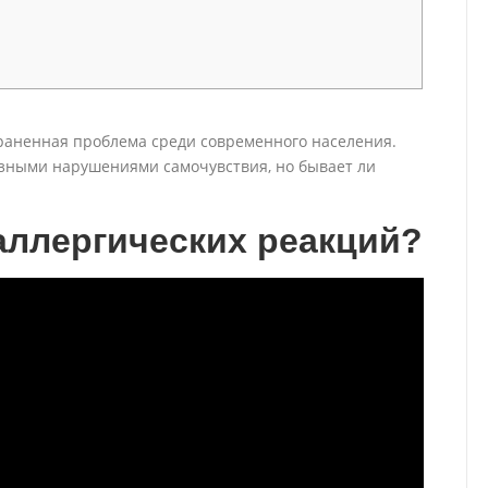
раненная проблема среди современного населения.
азными нарушениями самочувствия, но бывает ли
аллергических реакций?