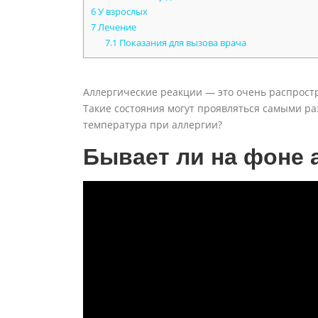
6
У взрослых
7
Лечение
7.1
Показания для вызова врача
Аллергические реакции — это очень распрост
Такие состояния могут проявляться самыми р
температура при аллергии?
Бывает ли на фоне 