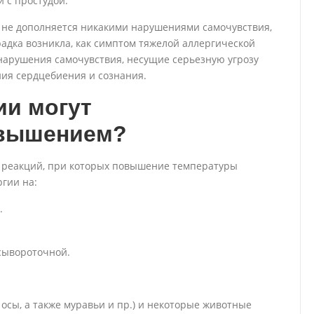
 с простудой.
 не дополняется никакими нарушениями самочувствия,
радка возникла, как симптом тяжелой аллергической
 нарушения самочувствия, несущие серьезную угрозу
ния сердцебиения и сознания.
ии могут
овышением?
х реакций, при которых повышение температуры
ргии на:
.
сывороточной.
осы, а также муравьи и пр.) и некоторые животные