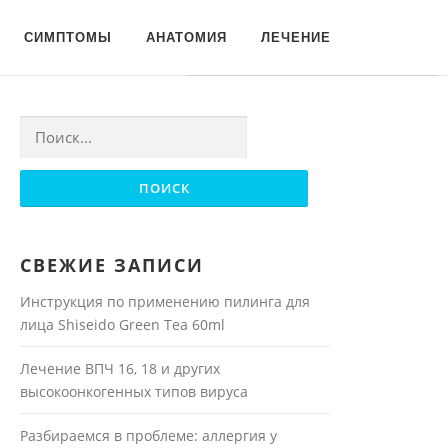
Для любых предложений по
СИМПТОМЫ
АНАТОМИЯ
ЛЕЧЕНИЕ
сайту: moyakoja@cp9.ru
Найти:
СВЕЖИЕ ЗАПИСИ
Инструкция по применению пилинга для
лица Shiseido Green Tea 60ml
Лечение ВПЧ 16, 18 и других
высокоонкогенных типов вируса
Разбираемся в проблеме: аллергия у