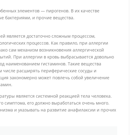
обенных элементов — пирогенов. В их качестве
е бактериями, и прочие вещества.
лей является достаточно сложным процессом,
логических процессов. Как правило, при аллергии
нако сам механизм возникновения аллергической
бытий. При аллергии в кровь выбрасывается довольно
под наименованием гистаминов. Такие вещества
м числе расширять периферические сосуды и
кция закономерно может повлечь собой увеличение
тамин.
ературы является системной реакцией тела человека.
о симптома, его должно выработаться очень много.
анизма и указывать на развитие анафилаксии и прочих