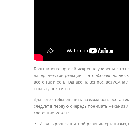
Большинство врачей искренне уверены, что п
аллергической реакции — это абсолютно не св
всего так и есть. Однако на вопрос, возможна 
столь однозначно.
Для того чтобы оценить возможность роста те
следует в первую очередь понимать механизм
состояние может:
Играть роль защитной реакции организма, 