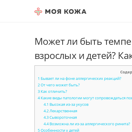
Skip to content
Может ли быть темпе
взрослых и детей? Ка
Соде
1
Бывает ли на фоне аллергических реакций?
2
От чего может быть?
3
Как отличить?
4
Какие виды патологии могут сопровождаться п
4.1
Высокая из-за укусов
4.2
Лекарственная
4.3
Сывороточная
4.4
Возможна ли из-за аллергического ринита?
5
Особенности у детей