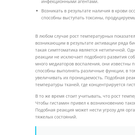
инфекционными агентами.
Возникать в результате наличия в крови ос
способны выступать токсины, продуцируемы
В любом случае рост температурных показате
возникающим в результате активации ряда био
такая симптоматика является нетипичной. Од
реакции не исключает подобного развития со
много медиаторов воспаления, они известны 
способны выполнять различные функции, в то
увеличивать их проницаемость. Подобная реа
температуры тканей, где концентрируется гис
В то же время стоит учитывать, что рост темп
Чтобы гистамин привел к возникновению таког
Подобная реакция может нести угрозу для орг
тяжелых состояний.