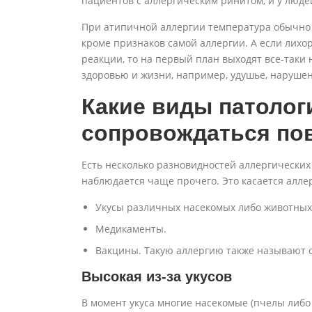
пациентов с аллергическим ринитом, и у людей
При атипичной аллергии температура обычно
кроме признаков самой аллергии. А если лихо
реакции, то на первый план выходят все-таки
здоровью и жизни, например, удушье, наруше
Какие виды патолог
сопровождаться п
Есть несколько разновидностей аллергически
наблюдается чаще прочего. Это касается алле
Укусы различных насекомых либо животных
Медикаменты.
Вакцины. Такую аллергию также называют 
Высокая из-за укусов
В момент укуса многие насекомые (пчелы либо 