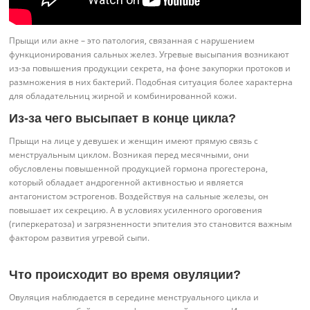
Прыщи или акне – это патология, связанная с нарушением
функционирования сальных желез. Угревые высыпания возникают
из-за повышения продукции секрета, на фоне закупорки протоков и
размножения в них бактерий. Подобная ситуация более характерна
для обладательниц жирной и комбинированной кожи.
Из-за чего высыпает в конце цикла?
Прыщи на лице у девушек и женщин имеют прямую связь с
менструальным циклом. Возникая перед месячными, они
обусловлены повышенной продукцией гормона прогестерона,
который обладает андрогенной активностью и является
антагонистом эстрогенов. Воздействуя на сальные железы, он
повышает их секрецию. А в условиях усиленного ороговения
(гиперкератоза) и загрязненности эпителия это становится важным
фактором развития угревой сыпи.
Что происходит во время овуляции?
Овуляция наблюдается в середине менструального цикла и