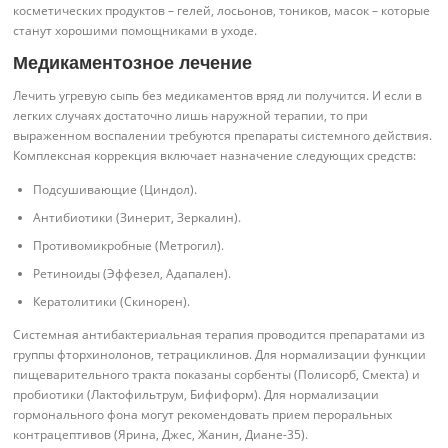
косметических продуктов – гелей, лосьонов, тоников, масок – которые
станут хорошими помощниками в уходе.
Медикаментозное лечение
Лечить угревую сыпь без медикаментов вряд ли получится. И если в
легких случаях достаточно лишь наружной терапии, то при
выраженном воспалении требуются препараты системного действия.
Комплексная коррекция включает назначение следующих средств:
Подсушивающие (Циндол).
Антибиотики (Зинерит, Зеркалин).
Противомикробные (Метрогил).
Ретиноиды (Эффезел, Адапален).
Кератолитики (Скинорен).
Системная антибактериальная терапия проводится препаратами из
группы фторхинолонов, тетрациклинов. Для нормализации функции
пищеварительного тракта показаны сорбенты (Полисорб, Смекта) и
пробиотики (Лактофильтрум, Бифиформ). Для нормализации
гормонального фона могут рекомендовать прием пероральных
контрацептивов (Ярина, Джес, Жанин, Диане-35).