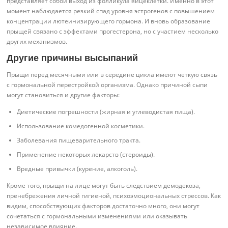
представляет собой выход из фолликула яйцеклетки. Именно в этот
момент наблюдается резкий спад уровня эстрогенов с повышением
концентрации лютеинизирующего гормона. И вновь образование
прыщей связано с эффектами прогестерона, но с участием несколько
других механизмов.
Другие причины высыпаний
Прыщи перед месячными или в середине цикла имеют четкую связь
с гормональной перестройкой организма. Однако причиной сыпи
могут становиться и другие факторы:
Диетические погрешности (жирная и углеводистая пища).
Использование комедогенной косметики.
Заболевания пищеварительного тракта.
Применение некоторых лекарств (стероиды).
Вредные привычки (курение, алкоголь).
Кроме того, прыщи на лице могут быть следствием демодекоза,
пренебрежения личной гигиеной, психоэмоциональных стрессов. Как
видим, способствующих факторов достаточно много, они могут
сочетаться с гормональными изменениями или оказывать
независимое влияние.