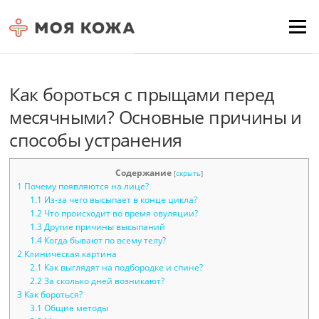
Skip to content
Для любых предложений по
Menu
сайту: moyakoja@cp9.ru
Как бороться с прыщами перед
месячными? Основные причины и
способы устранения
Содержание
[
скрыть
]
1
Почему появляются на лице?
1.1
Из-за чего высыпает в конце цикла?
1.2
Что происходит во время овуляции?
1.3
Другие причины высыпаний
1.4
Когда бывают по всему телу?
2
Клиническая картина
2.1
Как выглядят на подбородке и спине?
2.2
За сколько дней возникают?
3
Как бороться?
3.1
Общие методы