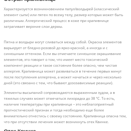
Характеризуется возникновением папул/волдырей (классический
элемент сыпи) или пятен по всему телу, размер которых может быть
различным. Аллергический процесс в коже при крапивнице
затрагивает верхние слои дермы.
Пятна и волдыри могут сливаться между собой. Окраска элементов
варьирует от бледно-розовой до ярко-красной, а иногда и с
синюшным оттенком. Если вы отмечаете синюшное окрашивание
элементов, это говорит о том, что имеет место токсический
компонент реакции и такое состояние более опасно, чем чистая
аллергия. Крапивница может развиваться в течение первых минут
после поступления аллергена, а может начаться и через несколько
дней (это связано с тем, что бывают дозозависимые реакции).
Элементы высыпаний сопровождаются выраженным зудом, а в
тяжелых случаях может отмечаться лихорадка до 38 °C. То есть,
наличие температуры при крапивнице – это неблагоприятный
прогностический признак и тогда необходимо еще более
внимательно отнестись с своему состоянию. Крапивница опасна тем,
что при отсутствии лечения может возникнуть отек Квинке.