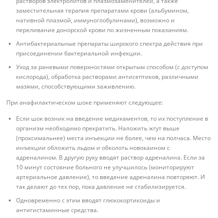
растворов электролитов и плазмозаменителей, а также
заместительная терапия препаратами крови (альбумином,
нативной плазмой, иммуноглобулинами), возможно и
переливание донорской крови по жизненным показаниям.
Антибактериальные препараты широкого спектра действия при
присоединении бактериальной инфекции.
Уход за раневыми поверхностями открытым способом (с доступом
кислорода), обработка растворами антисептиков, различными
мазями, способствующими заживлению.
При анафилактическом шоке применяют следующее:
Если шок возник на введение медикаментов, то их поступление в
организм необходимо прекратить. Наложить жгут выше
(проксимальнее) места инъекции не более, чем на полчаса. Место
инъекции обложить льдом и обколоть новокаином с
адреналином. В другую руку вводят раствор адреналина. Если за
10 минут состояние больного не улучшилось (мониторируют
артериальное давление), то введение адреналина повторяют. И
так делают до тех пор, пока давление не стабилизируется.
Одновременно с этим вводят глюкокортикоиды и
антигистаминные средства.