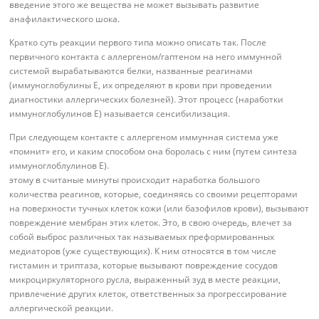
введение этого же вещества не может вызывать развитие
анафилактического шока.
Кратко суть реакции первого типа можно описать так. После
первичного контакта с аллергеном/гаптеном на него иммунной
системой вырабатываются белки, названные реагинами
(иммуноглобулины Е, их определяют в крови при проведении
диагностики аллергических болезней). Этот процесс (наработки
иммуноглобулинов Е) называется сенсибилизация.
При следующем контакте с аллергеном иммунная система уже
«помнит» его, и каким способом она боролась с ним (путем синтеза
иммуноглоблулинов Е).
этому в считаные минуты происходит наработка большого
количества реагинов, которые, соединяясь со своими рецепторами
на поверхности тучных клеток кожи (или базофилов крови), вызывают
повреждение мембран этих клеток. Это, в свою очередь, влечет за
собой выброс различных так называемых преформированных
медиаторов (уже существующих). К ним относятся в том числе
гистамин и триптаза, которые вызывают повреждение сосудов
микроциркуляторного русла, выраженный зуд в месте реакции,
привлечение других клеток, ответственных за прогрессирование
аллергической реакции.