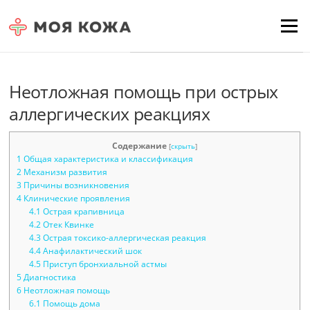
Skip to content
Для любых предложений по
Menu
сайту: moyakoja@cp9.ru
Неотложная помощь при острых
аллергических реакциях
Содержание
[
скрыть
]
1
Общая характеристика и классификация
2
Механизм развития
3
Причины возникновения
4
Клинические проявления
4.1
Острая крапивница
4.2
Отек Квинке
4.3
Острая токсико-аллергическая реакция
4.4
Анафилактический шок
4.5
Приступ бронхиальной астмы
5
Диагностика
6
Неотложная помощь
6.1
Помощь дома