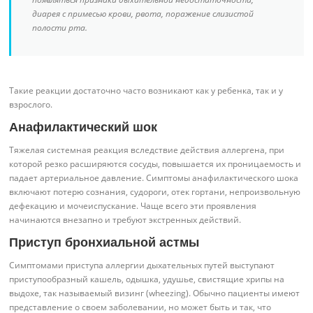
диарея с примесью крови, рвота, поражение слизистой
полости рта.
Такие реакции достаточно часто возникают как у ребенка, так и у
взрослого.
Анафилактический шок
Тяжелая системная реакция вследствие действия аллергена, при
которой резко расширяются сосуды, повышается их проницаемость и
падает артериальное давление. Симптомы анафилактического шока
включают потерю сознания, судороги, отек гортани, непроизвольную
дефекацию и мочеиспускание. Чаще всего эти проявления
начинаются внезапно и требуют экстренных действий.
Приступ бронхиальной астмы
Симптомами приступа аллергии дыхательных путей выступают
приступообразный кашель, одышка, удушье, свистящие хрипы на
выдохе, так называемый визинг (wheezing). Обычно пациенты имеют
представление о своем заболевании, но может быть и так, что