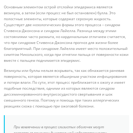
Основным элементом острой отслойки эпидермиса является
везикула, а затем (если процесс не был остановлен) булла. Это
полостные элементы, которые содержат серозную жидкость.
Существует две нозологических формы этого процесса – синдром
Стивенса-Джонсона и синдром Лайелла. Разница между этими
состояниями часто размыта, но кардинальным отличием считается,
что при синдроме Стивенса-Джонсона прогноз для жизни более
благоприятный. При синдроме Лайелла имеет место положительный
симптом Никольского, когда при отнятии пальца от поверхности кожи
вместе с пальцем поднимается эпидермис.
Везикулы или буллы нельзя вскрывать, так как обнажается раневая
поверхность, которая является обширным участком инфицирования
и потери влаги. По сути, этот процесс приближается к ожогу и имеет
подобные последствия, одними из которых являются синдром
диссеминированного внутрисосудистого свертывания и шок
смешанного генеза. Поэтому и помощь при таких аллергических
реакциях схожа с помощью при ожоговой болезни.
При вовлечении в процесс слизистых оболочек могут
появляться признаки дыхательной недостаточности,