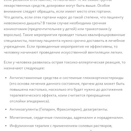
лекарственных средств, дозировки могут быть выше. Особое
внимание следует обращать, если имеет место отек гортани.
Что делать, если отек гортани нарос до такой степени, что пациенту
невозможно дышать? В таком случае необходима срочная
коникотомия (предпочтительнее у детей) или трахеотомия (у
взрослых). Такие мероприятия проводят только квалифицированные
специалисты, поэтому пациента нужно срочно доставить в лечебное
учреждение. Если проведенные мероприятия не эффективны, то
человеку начинают проведение искусственной вентиляции легких.
Если у человека развилась острая токсико-аллергическая реакция, то
назначают следующее:
Антигистаминные средства и системные глюкокортикостероиды
(это основа лечения данного состояния, причем доза может быть
повышена настолько, насколько это будет нужно до достижения
терапевтического эффекта, коим считается прекращение
отслойки эпидермиса).
Антикоагулянты (Гепарин, Фраксипарин), дезагреганты.
Мочегонные, сердечные гликозиды, адреналин и норадреналин.
Инфузионная терапия с применением солевых растворов,