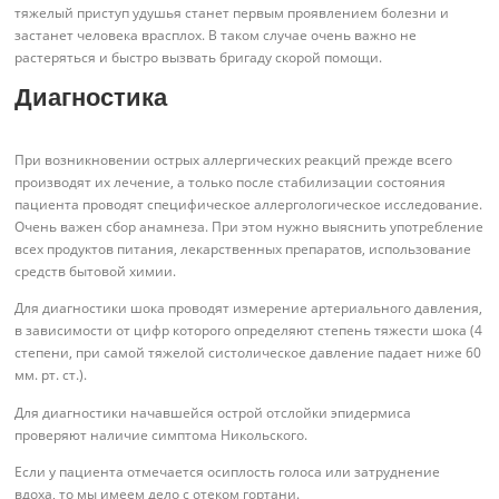
тяжелый приступ удушья станет первым проявлением болезни и
застанет человека врасплох. В таком случае очень важно не
растеряться и быстро вызвать бригаду скорой помощи.
Диагностика
При возникновении острых аллергических реакций прежде всего
производят их лечение, а только после стабилизации состояния
пациента проводят специфическое аллергологическое исследование.
Очень важен сбор анамнеза. При этом нужно выяснить употребление
всех продуктов питания, лекарственных препаратов, использование
средств бытовой химии.
Для диагностики шока проводят измерение артериального давления,
в зависимости от цифр которого определяют степень тяжести шока (4
степени, при самой тяжелой систолическое давление падает ниже 60
мм. рт. ст.).
Для диагностики начавшейся острой отслойки эпидермиса
проверяют наличие симптома Никольского.
Если у пациента отмечается осиплость голоса или затруднение
вдоха, то мы имеем дело с отеком гортани.