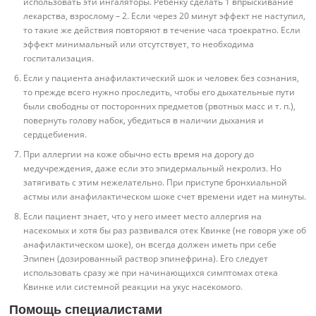
использовать эти ингаляторы. Ребенку сделать 1 впрыскивание
лекарства, взрослому – 2. Если через 20 минут эффект не наступил,
то такие же действия повторяют в течение часа троекратно. Если
эффект минимальный или отсутствует, то необходима
госпитализация.
Если у пациента анафилактический шок и человек без сознания,
то прежде всего нужно проследить, чтобы его дыхательные пути
были свободны от посторонних предметов (рвотных масс и т. п.),
повернуть голову набок, убедиться в наличии дыхания и
сердцебиения.
При аллергии на коже обычно есть время на дорогу до
медучреждения, даже если это эпидермальный некролиз. Но
затягивать с этим нежелательно. При приступе бронхиальной
астмы или анафилактическом шоке счет времени идет на минуты.
Если пациент знает, что у него имеет место аллергия на
насекомых и хотя бы раз развивался отек Квинке (не говоря уже об
анафилактическом шоке), он всегда должен иметь при себе
Эпипен (дозированный раствор эпинефрина). Его следует
использовать сразу же при начинающихся симптомах отека
Квинке или системной реакции на укус насекомого.
Помощь специалистами