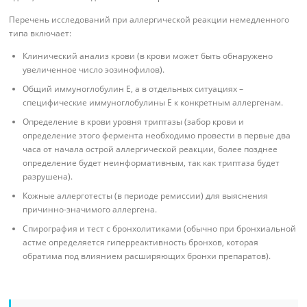
Перечень исследований при аллергической реакции немедленного
типа включает:
Клинический анализ крови (в крови может быть обнаружено
увеличенное число эозинофилов).
Общий иммуноглобулин Е, а в отдельных ситуациях –
специфические иммуноглобулины Е к конкретным аллергенам.
Определение в крови уровня триптазы (забор крови и
определение этого фермента необходимо провести в первые два
часа от начала острой аллергической реакции, более позднее
определение будет неинформативным, так как триптаза будет
разрушена).
Кожные аллерготесты (в периоде ремиссии) для выяснения
причинно-значимого аллергена.
Спирография и тест с бронхолитиками (обычно при бронхиальной
астме определяется гиперреактивность бронхов, которая
обратима под влиянием расширяющих бронхи препаратов).