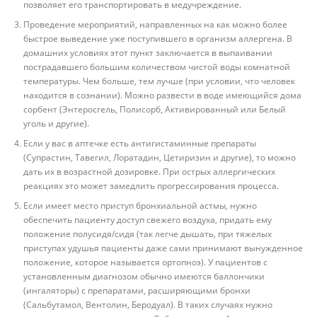
позволяет его транспортировать в медучреждение.
Проведение мероприятий, направленных на как можно более
быстрое выведение уже поступившего в организм аллергена. В
домашних условиях этот пункт заключается в выпаивании
пострадавшего большим количеством чистой воды комнатной
температуры. Чем больше, тем лучше (при условии, что человек
находится в сознании). Можно развести в воде имеющийся дома
сорбент (Энтеросгель, Полисорб, Активированный или Белый
уголь и другие).
Если у вас в аптечке есть антигистаминные препараты
(Супрастин, Тавегил, Лоратадин, Цетиризин и другие), то можно
дать их в возрастной дозировке. При острых аллергических
реакциях это может замедлить прогрессирования процесса.
Если имеет место приступ бронхиальной астмы, нужно
обеспечить пациенту доступ свежего воздуха, придать ему
положение полусидя/сидя (так легче дышать, при тяжелых
приступах удушья пациенты даже сами принимают вынужденное
положение, которое называется ортопноэ). У пациентов с
установленным диагнозом обычно имеются баллончики
(ингаляторы) с препаратами, расширяющими бронхи
(Сальбутамол, Вентолин, Беродуал). В таких случаях нужно