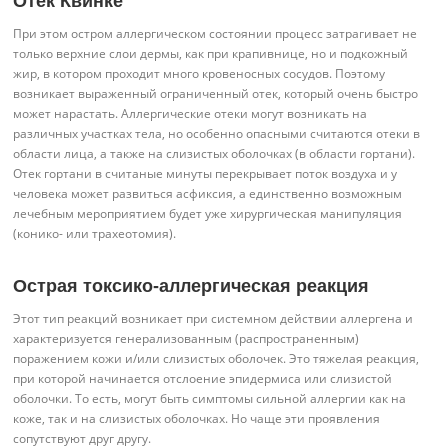
Отек Квинке
При этом остром аллергическом состоянии процесс затрагивает не
только верхние слои дермы, как при крапивнице, но и подкожный
жир, в котором проходит много кровеносных сосудов. Поэтому
возникает выраженный ограниченный отек, который очень быстро
может нарастать. Аллергические отеки могут возникать на
различных участках тела, но особенно опасными считаются отеки в
области лица, а также на слизистых оболочках (в области гортани).
Отек гортани в считаные минуты перекрывает поток воздуха и у
человека может развиться асфиксия, а единственно возможным
лечебным мероприятием будет уже хирургическая манипуляция
(конико- или трахеотомия).
Острая токсико-аллергическая реакция
Этот тип реакций возникает при системном действии аллергена и
характеризуется генерализованным (распространенным)
поражением кожи и/или слизистых оболочек. Это тяжелая реакция,
при которой начинается отслоение эпидермиса или слизистой
оболочки. То есть, могут быть симптомы сильной аллергии как на
коже, так и на слизистых оболочках. Но чаще эти проявления
сопутствуют друг другу.