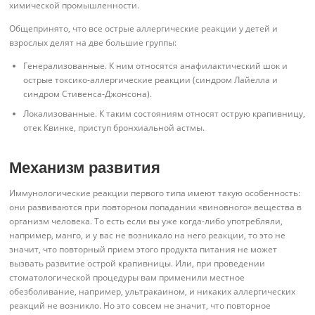
химической промышленности.
Общепринято, что все острые аллергические реакции у детей и
взрослых делят на две большие группы:
Генерализованные. К ним относятся анафилактический шок и
острые токсико-аллергические реакции (синдром Лайелла и
синдром Стивенса-Джонсона).
Локализованные. К таким состояниям относят острую крапивницу,
отек Квинке, приступ бронхиальной астмы.
Механизм развития
Иммунологические реакции первого типа имеют такую особенность:
они развиваются при повторном попадании «виновного» вещества в
организм человека. То есть если вы уже когда-либо употребляли,
например, манго, и у вас не возникало на него реакции, то это не
значит, что повторный прием этого продукта питания не может
вызвать развитие острой крапивницы. Или, при проведении
стоматологической процедуры вам применили местное
обезболивание, например, ультракаином, и никаких аллергических
реакций не возникло. Но это совсем не значит, что повторное