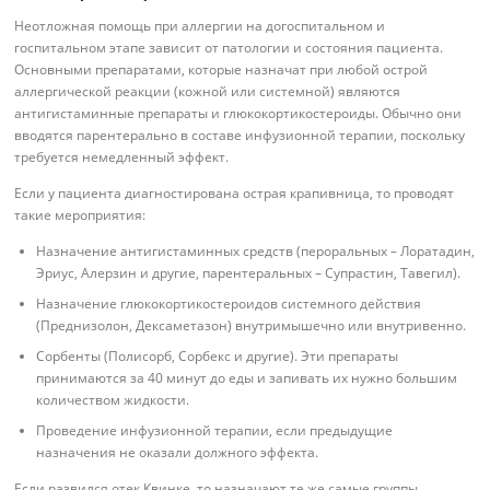
Неотложная помощь при аллергии на догоспитальном и
госпитальном этапе зависит от патологии и состояния пациента.
Основными препаратами, которые назначат при любой острой
аллергической реакции (кожной или системной) являются
антигистаминные препараты и глюкокортикостероиды. Обычно они
вводятся парентерально в составе инфузионной терапии, поскольку
требуется немедленный эффект.
Если у пациента диагностирована острая крапивница, то проводят
такие мероприятия:
Назначение антигистаминных средств (пероральных – Лоратадин,
Эриус, Алерзин и другие, парентеральных – Супрастин, Тавегил).
Назначение глюкокортикостероидов системного действия
(Преднизолон, Дексаметазон) внутримышечно или внутривенно.
Сорбенты (Полисорб, Сорбекс и другие). Эти препараты
принимаются за 40 минут до еды и запивать их нужно большим
количеством жидкости.
Проведение инфузионной терапии, если предыдущие
назначения не оказали должного эффекта.
Если развился отек Квинке, то назначают те же самые группы