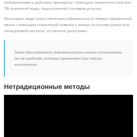
нейтрализовать действие препарата с помощью лимонного сока или
5% лимонной воды, подкисленной столовым уксусом.
Некоторые люди самостоятельно избавлялись от первых проявлений
ожога с помощью стерильной повязки с мазью на основе цинка или
салициловой кислоты, что вполне допустимо.
Также для скорейшего заживления раны можно использовать
те же средства, которые применяют при ожогах
чистотелом.
Нетрадиционные методы