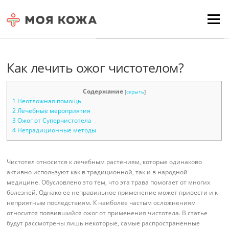
Skip to content
Для любых предложений по
Menu
сайту: moyakoja@cp9.ru
Как лечить ожог чистотелом?
Содержание
[
скрыть
]
1
Неотложная помощь
2
Лечебные мероприятия
3
Ожог от Суперчистотела
4
Нетрадиционные методы
Чистотел относится к лечебным растениям, которые одинаково
активно используют как в традиционной, так и в народной
медицине. Обусловлено это тем, что эта трава помогает от многих
болезней. Однако ее неправильное применение может привести и к
неприятным последствиям. К наиболее частым осложнениям
относится появившийся ожог от применения чистотела. В статье
будут рассмотрены лишь некоторые, самые распространенные