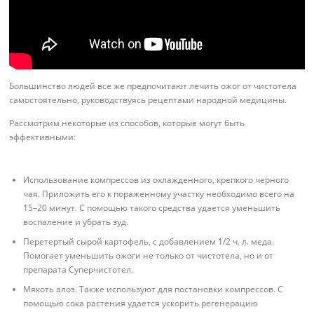
Большинство людей все же предпочитают лечить ожог от чистотела
самостоятельно, руководствуясь рецептами народной медицины.
Рассмотрим некоторые из способов, которые могут быть
эффективными:
Использование компрессов из охлажденного, крепкого черного
чая. Приложить его к пораженному участку необходимо всего на
15–20 минут. С помощью такого средства удается уменьшить
воспаление и убрать зуд.
Перетертый сырой картофель, с добавлением 1/2 ч. л. меда.
Помогает уменьшить ожоги не только от чистотела, но и от
препарата Суперчистотел.
Мякоть алоэ. Также используют для постановки компрессов. С
помощью сока растения удается ускорить регенерацию