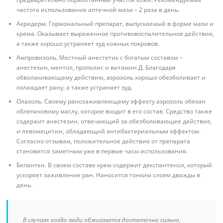
частота использования аптечной мази – 2 раза в день.
Акридерм. Гормональный препарат, выпускаемый в форме мази и
крема. Оказывает выраженное противовоспалительное действие,
а также хорошо устраняет зуд кожных покровов.
Ампровизоль. Местный анестетик с богатым составом –
анестезин, ментол, прополис и витамин Д. Благодаря
обволакивающему действию, аэрозоль хорошо обезболивает и
охлаждает рану, а также устраняет зуд.
Олазоль. Своему ранозаживляющему эффекту аэрозоль обязан
облепиховому маслу, которое входит в его состав. Средство также
содержит анестезин, отвечающий за обезболивающее действие,
и левомецитин, обладающий антибактериальным эффектом.
Согласно отзывам, положительное действие от препарата
становится заметным уже в первые часы использования.
Бепантен. В своем составе крем содержит декспантенол, который
ускоряет заживление ран. Наносится тонким слоем дважды в
день.
В случаях когда люди обжигаются достаточно сильно,