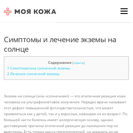
Skip to content
Для любых предложений по
Menu
сайту: moyakoja@cp9.ru
Симптомы и лечение экземы на
солнце
Содержание
[
скрыть
]
1
Симптоматика солнечной экземы
2
Лечение солнечной экземы
Экзема на солнце (или «солнечная») — это атипичная реакция кожи
человека на ультрафиолетовое излучение. Нередко врачи называют
этот дефект повышенной фоточувствительностью, что может
проявляться как у детей, так и у взрослых, невзирая на их возраст.
По
большей части болезнь имеет аллергическую основу, однако
достоверные причины атипичной реакции до нынешних пор не
выяснены. Есть только масса предположений, но доказать их не