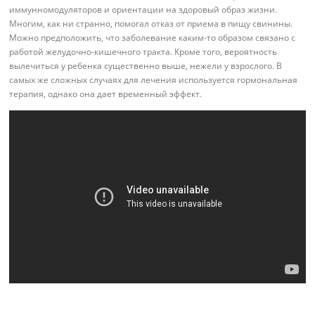
иммунномодуляторов и ориентации на здоровый образ жизни.
Многим, как ни странно, помогал отказ от приема в пищу свинины.
Можно предположить, что заболевание каким-то образом связано с
работой желудочно-кишечного тракта. Кроме того, вероятность
вылечиться у ребенка существенно выше, нежели у взрослого. В
самых же сложных случаях для лечения используется гормональная
терапия, однако она дает временный эффект.