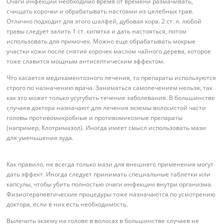
Очаги инфекции необходимо время от времени размачивать,
счищать корочки и обрабатывать настоями из целебных трав.
Отлично подходит для этого шалфей, дубовая кора. 2 ст. л. любой
травы следует залить 1 ст. кипятка и дать настояться, потом
использовать для примочек. Можно еще обрабатывать мокрые
участки кожи после снятия корочек маслом чайного дерева, которое
тоже славится мощным антисептическим эффектом.
Что касается медикаментозного лечения, то препараты используются
строго по назначению врача. Заниматься самолечением нельзя, так
как это может только усугубить течение заболевания. В большинстве
случаев доктора назначают для лечения экземы волосистой части
головы противомикробные и противомикозные препараты
(например, Клотримазол). Иногда имеет смысл использовать мази
для уменьшения зуда.
Как правило, не всегда только мази для внешнего применения могут
дать эффект. Иногда следует принимать специальные таблетки или
капсулы, чтобы убить полностью очаги инфекции внутри организма.
Физиотерапевтические процедуры тоже назначаются по усмотрению
доктора, если в них есть необходимость.
Вылечить экзему на голове в волосах в большинстве случаев не