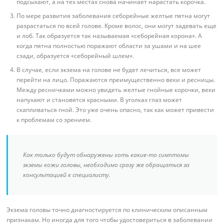
подсыхают, а на тех местах снова начинает нарастать корочка.
По мере развития заболевания себорейные желтые пятна могут
разрастаться по всей голове. Кроме волос, они могут задевать еще
и лоб. Так образуется так называемая «себорейная корона». А
когда пятна полностью поражают области за ушами и на шее
сзади, образуется «себорейный шлем».
В случае, если экзема на голове не будет лечиться, все может
перейти на лицо. Поражаются преимущественно веки и ресницы.
Между ресничками можно увидеть желтые гнойные корочки, веки
напухают и становятся красными. В уголках глаз может
скапливаться гной. Это уже очень опасно, так как может привести
к проблемам со зрением.
Как только будут обнаружены хоть какие-то симптомы
экземы кожи головы, необходимо сразу же обращаться за
консультацией к специалисту.
Экзема головы точно диагностируется по клиническим описанным
признакам. Но иногда для того чтобы удостовериться в заболевании