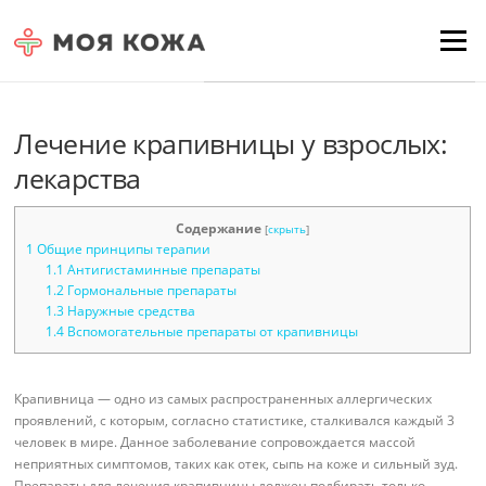
Skip to content
Для любых предложений по
Menu
сайту: moyakoja@cp9.ru
Лечение крапивницы у взрослых:
лекарства
Содержание
[
скрыть
]
1
Общие принципы терапии
1.1
Антигистаминные препараты
1.2
Гормональные препараты
1.3
Наружные средства
1.4
Вспомогательные препараты от крапивницы
Крапивница — одно из самых распространенных аллергических
проявлений, с которым, согласно статистике, сталкивался каждый 3
человек в мире. Данное заболевание сопровождается массой
неприятных симптомов, таких как отек, сыпь на коже и сильный зуд.
Препараты для лечения крапивницы должен подбирать только