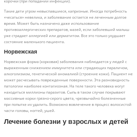
корочки (при попадании инфекции).
Такие дети утром невыспавшиеся, капризные. Иногда потребность
«чесаться» невелика, и заболевание остается не леченным долгое
время. Может быть назначено даже использование
противоаллергических препаратов, мазей, если заболевший малыш
уже страдает аллергией или дерматитом. Все это только ухудшает
состояние маленького пациента.
Норвежская
Норвежская форма (корковая) заболевания наблюдается у людей с
выраженным снижением иммунитета или страдающих параличом,
алкоголизмом, генетической аномалией (строение кожи). Пациент не
может расчесывать поврежденные поверхности. Эта разновидность
патологии наиболее контагиозная. На теле такого человека могут
находиться миллионы паразитов. Сыпь в таком случае покрывают
массивные корки грязно-серого цвета, чрезвычайно болезненные
при попытке их удалить. Возможно вовлечение в процесс волосистой
части головы, ногтей, ушей.
Лечение болезни у взрослых и детей