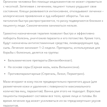
Организм человека без помощи медикаментов не может справиться
с чесоткой. Затягивая с лечением, пациент только ухудшает свое
состояние. Клещи развиваются интенсивнее, откладывают личинки –
аллергические проявления и зуд набирают обороты. Так как
патология быстро распространяется, то риску подвергаются близкие к
пациенту люди. Самолечением заниматься нельзя.
Грамотно назначенная терапия позволит быстро и эффективно
побороть болезнь, уничтожив паразита и его потомство. Кроме того,
будут назначены антигистаминные средства, ликвидирующие зуд,
сыпь. Лечение занимает 1–2 недели. Препараты, используемые для
борьбы с болезнью, делятся на группы:
Бальзамические препараты (Бензилбензоат).
На основе серы (Серная мазь, мазь Вилькинсона).
Противопаразитарные (Спрегаль, Лизол, Перметрин).
Мази втирают в кожу после предварительно принятого душа (для
размягчения кожи и удаления с поверхности максимального
количества яиц, паразитов). Ванна для этого не подходит. Взрослые
пациенты покрывают составом все тело, кроме лица и головы. Во
время лечения зуд может усиливаться из-за «предсмертных» укусов
паразитов.