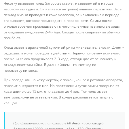
Чесотку вызывает клещ Sarcoptes scabiei, называемый в народе
чесоточным зуднем. Он является антропофильным паразитом. Весь
период жизни проводит в коже человека, за исключением периода
спаривания, которое происходит на поверхности. Самки после
оплодотворения прокладывают многочисленные извилистые ходы,
откладывая ежедневно 2–4 яйца. Самцы после спаривания обычно
погибают.
Клещ имеет выраженный суточный ритм жизнедеятельности. Днем –
отдыхает, а ночь проводит в действии. Первую половину активного
времени самка проделывает 2–3 хода, отходящие от основного, и
откладывает там яйца. В дальнейшем – грызет ход по
периметру питаясь.
При попадании на кожу жертвы, с помощью ног и ротового аппарата,
паразит внедряется в нее. На протяжении суток самки прогрызают
ходы длиною до 15 мм, откладывая до 4 яиц. Тоннель имеет
вентиляционные ответвления. В конце располагается папула с
клещом.
При длительности патологии в 60 дней, число клещей
достигает 10000, количество ходов – 680. Паразиты