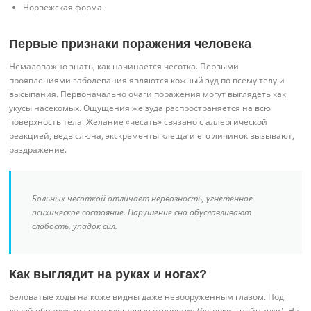
Норвежская форма.
Первые признаки поражения человека
Немаловажно знать, как начинается чесотка. Первыми
проявлениями заболевания являются кожный зуд по всему телу и
высыпания. Первоначально очаги поражения могут выглядеть как
укусы насекомых. Ощущения же зуда распространяется на всю
поверхность тела. Желание «чесать» связано с аллергической
реакцией, ведь слюна, экскременты клеща и его личинок вызывают,
раздражение.
Больных чесоткой отличает нервозность, угнетенное
психическое состояние. Нарушение сна обуславливают
слабость, упадок сил.
Как выглядит на руках и ногах?
Беловатые ходы на коже видны даже невооруженным глазом. Под
лупой обнаруживаются клещевые отверстия (бугорки, гнойнички). На