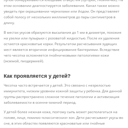
этом основании диагностируется заболевание. Канал также можно
увидеть при окрашивании чернилами или йодом. Он представляет
собой полосу от нескольких миллиметров до пары сантиметров в
длину.
В местах укусов образуются высыпания до 1 мм в диаметре, похожие
на узелки или пузырьки с розоватой жидкостью. После их удаления
остаются красноватые корки. Результатом расчесывания зудящих
мест является вторичное инфицирование бактериями. Вследствие
чего чесотка осложняется гнойничковыми патологиями кожи
(экземой, пиодермией).
Как проявляется у детей?
Чесотка часто встречается у детей. Это связано с незрелостью
иммунитета, низким уровнем кожной защиты у ребенка. Для данной
группы распространено сложное течение патологии и активизация
заболеваемости в осенне-зимний период.
У детей более нежная кожа, поэтому сыпь может располагаться на
голове, лице, помимо «классических» зон. Дети расчесывают укусы во
сне, в этих областях появляются красноватые или гнойные