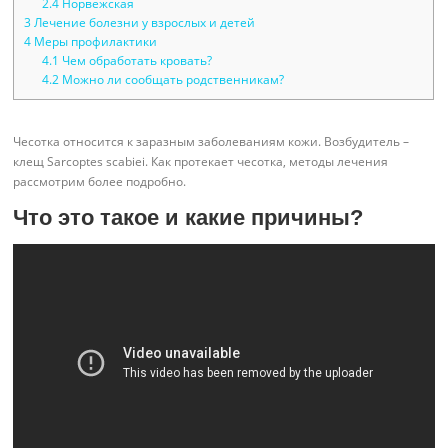
2.4
Норвежская
3
Лечение болезни у взрослых и детей
4
Меры профилактики
4.1
Чем обработать кровать?
4.2
Можно ли сообщать родственникам?
Чесотка относится к заразным заболеваниям кожи. Возбудитель –
клещ Sarcoptes scabiei. Как протекает чесотка, методы лечения
рассмотрим более подробно.
Что это такое и какие причины?