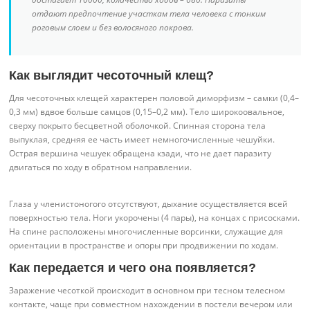
отдают предпочтение участкам тела человека с тонким
роговым слоем и без волосяного покрова.
Как выглядит чесоточный клещ?
Для чесоточных клещей характерен половой диморфизм – самки (0,4–
0,3 мм) вдвое больше самцов (0,15–0,2 мм). Тело широкоовальное,
сверху покрыто бесцветной оболочкой. Спинная сторона тела
выпуклая, средняя ее часть имеет немногочисленные чешуйки.
Острая вершина чешуек обращена кзади, что не дает паразиту
двигаться по ходу в обратном направлении.
Глаза у членистоногого отсутствуют, дыхание осуществляется всей
поверхностью тела. Ноги укорочены (4 пары), на концах с присосками.
На спине расположены многочисленные ворсинки, служащие для
ориентации в пространстве и опоры при продвижении по ходам.
Как передается и чего она появляется?
Заражение чесоткой происходит в основном при тесном телесном
контакте, чаще при совместном нахождении в постели вечером или