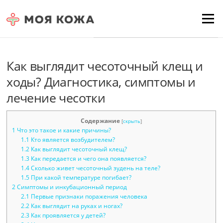
Skip to content
Для любых предложений по
Menu
сайту: moyakoja@cp9.ru
Как выглядит чесоточный клещ и
ходы? Диагностика, симптомы и
лечение чесотки
Содержание
[
скрыть
]
1
Что это такое и какие причины?
1.1
Кто является возбудителем?
1.2
Как выглядит чесоточный клещ?
1.3
Как передается и чего она появляется?
1.4
Сколько живет чесоточный зудень на теле?
1.5
При какой температуре погибает?
2
Симптомы и инкубационный период
2.1
Первые признаки поражения человека
2.2
Как выглядит на руках и ногах?
2.3
Как проявляется у детей?