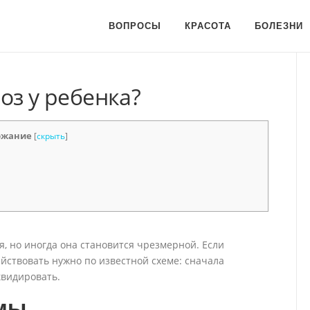
ВОПРОСЫ
КРАСОТА
БОЛЕЗНИ
оз у ребенка?
ржание
[
скрыть
]
я, но иногда она становится чрезмерной. Если
ействовать нужно по известной схеме: сначала
квидировать.
мы