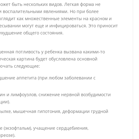
ожет быть нескольких видов. Легкая форма не
и воспалительными явлениями. Но при более
глядит как множественные элементы на красном и
чесывании могут еще и инфицироваться. Это приносит
ухудшение общего состояния.
шенная потливость у ребенка вызвана какими-то
ическая картина будет обусловлена основной
лючать следующие:
дшение аппетита (при любом заболевании с
лин и лимфоузлов, снижение нервной возбудимости
ции).
атылке, мышечная гипотония, деформации грудной
 (экзофтальм), учащение сердцебиения,
реозе).