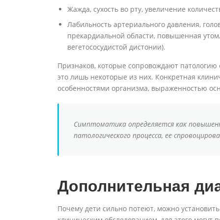
Жажда, сухость во рту, увеличение количес
Лабильность артериального давления, голо
прекардиальной области, повышенная утомл
вегетососудистой дистонии).
Признаков, которые сопровождают патологию с
это лишь некоторые из них. Конкретная клин
особенностями организма, выраженностью ос
Симптоматика определяется как повышенн
патологического процесса, ее спровоциров
Дополнительная диа
Почему дети сильно потеют, можно установить
клиническим обследованием, для этого могут 