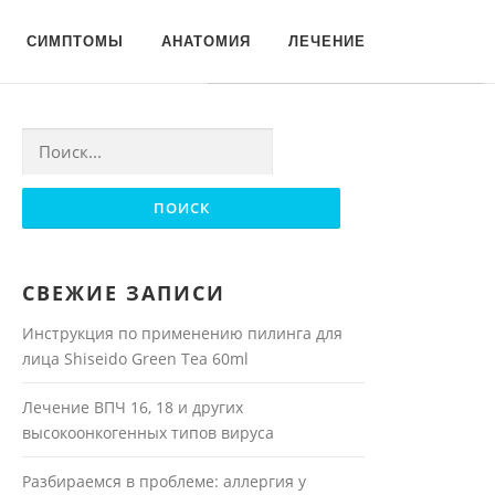
Для любых предложений по
СИМПТОМЫ
АНАТОМИЯ
ЛЕЧЕНИЕ
сайту: moyakoja@cp9.ru
Найти:
СВЕЖИЕ ЗАПИСИ
Инструкция по применению пилинга для
лица Shiseido Green Tea 60ml
Лечение ВПЧ 16, 18 и других
высокоонкогенных типов вируса
Разбираемся в проблеме: аллергия у