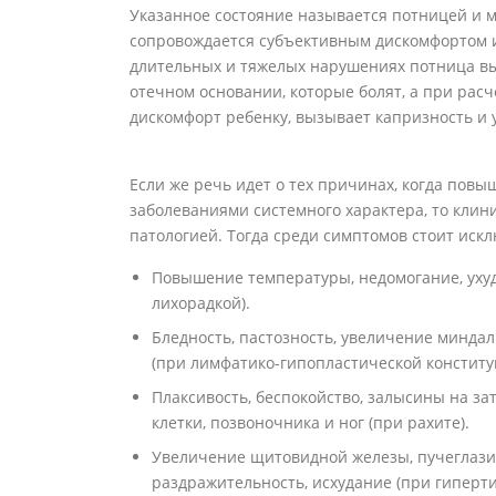
Указанное состояние называется потницей и м
сопровождается субъективным дискомфортом 
длительных и тяжелых нарушениях потница вы
отечном основании, которые болят, а при рас
дискомфорт ребенку, вызывает капризность и 
Если же речь идет о тех причинах, когда повы
заболеваниями системного характера, то клин
патологией. Тогда среди симптомов стоит иск
Повышение температуры, недомогание, уху
лихорадкой).
Бледность, пастозность, увеличение минда
(при лимфатико-гипопластической конститу
Плаксивость, беспокойство, залысины на з
клетки, позвоночника и ног (при рахите).
Увеличение щитовидной железы, пучеглазие
раздражительность, исхудание (при гиперти