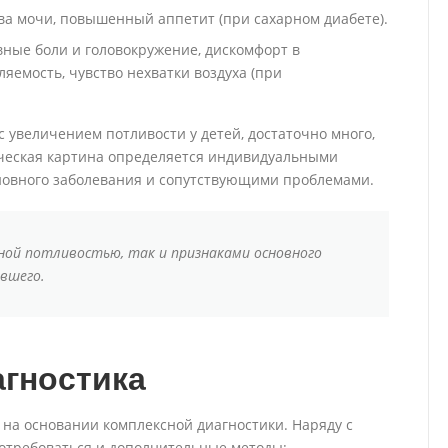
тва мочи, повышенный аппетит (при сахарном диабете).
вные боли и головокружение, дискомфорт в
яемость, чувство нехватки воздуха (при
 увеличением потливости у детей, достаточно много,
ическая картина определяется индивидуальными
новного заболевания и сопутствующими проблемами.
ой потливостью, так и признаками основного
авшего.
гностика
 на основании комплексной диагностики. Наряду с
потребоваться и дополнительные методы: