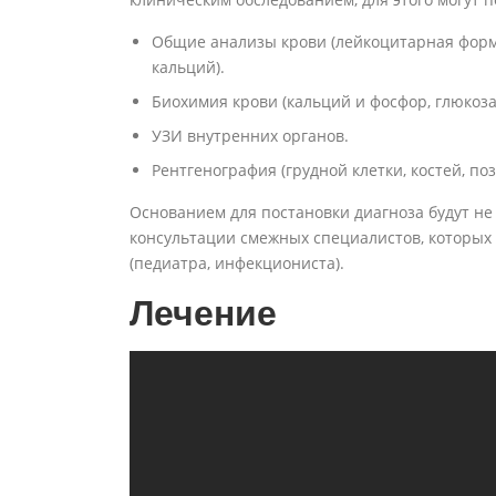
Общие анализы крови (лейкоцитарная форму
кальций).
Биохимия крови (кальций и фосфор, глюкоза
УЗИ внутренних органов.
Рентгенография (грудной клетки, костей, по
Основанием для постановки диагноза будут не
консультации смежных специалистов, которых 
(педиатра, инфекциониста).
Лечение