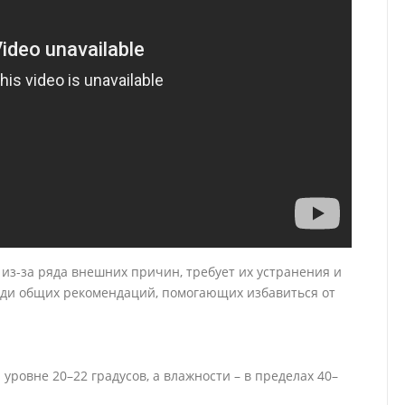
из-за ряда внешних причин, требует их устранения и
еди общих рекомендаций, помогающих избавиться от
ровне 20–22 градусов, а влажности – в пределах 40–