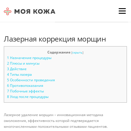
Skip to content
Для любых предложений по
Menu
сайту: moyakoja@cp9.ru
Лазерная коррекция морщин
Содержание
[
скрыть
]
1
Назначение процедуры
2
Плюсы и минусы
3
Действие
4
Типы лазера
5
Особенности проведения
6
Противопоказания
7
Побочные эффекты
8
Уход после процедуры
Лазерное удаление морщин – инновационная методика
омоложения, эффективность которой подтверждается
многочисленными положительными отзывами пациентов.