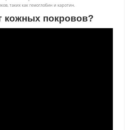
ков, таких как гемоглобин и каротин.
т кожных покровов?