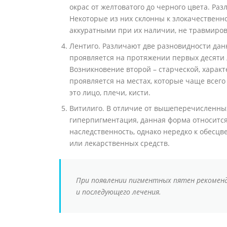
окрас от желтоватого до черного цвета. Р
Некоторые из них склонны к злокачественн
аккуратными при их наличии, не травмиров
Лентиго. Различают две разновидности дан
проявляется на протяжении первых десяти 
Возникновение второй – старческой, характ
проявляется на местах, которые чаще всег
это лицо, плечи, кисти.
Витилиго. В отличие от вышеперечисленных
гиперпигментация, данная форма относитс
наследственность, однако нередко к обесц
или лекарственных средств.
При появлении пигментных пятен рекоменд
и последующего лечения.