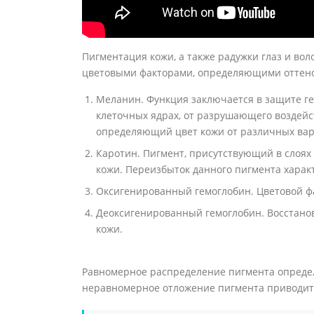
Пигментация кожи, а также радужки глаз и во
цветовыми факторами, определяющими оттенок
Меланин. Функция заключается в защите ге
клеточных ядрах, от разрушающего воздейс
определяющий цвет кожи от различных вари
Каротин. Пигмент, присутствующий в слоях
кожи. Переизбыток данного пигмента харак
Оксигенированный гемоглобин. Цветовой ф
Деоксигенированный гемоглобин. Восстано
кожи.
Равномерное распределение пигмента опреде
неравномерное отложение пигмента приводит 