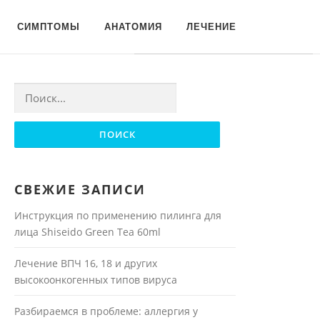
Для любых предложений по
СИМПТОМЫ
АНАТОМИЯ
ЛЕЧЕНИЕ
сайту: moyakoja@cp9.ru
Найти:
СВЕЖИЕ ЗАПИСИ
Инструкция по применению пилинга для
лица Shiseido Green Tea 60ml
Лечение ВПЧ 16, 18 и других
высокоонкогенных типов вируса
Разбираемся в проблеме: аллергия у