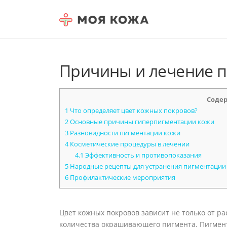
Skip to content
Причины и лечение 
Соде
1
Что определяет цвет кожных покровов?
2
Основные причины гиперпигментации кожи
3
Разновидности пигментации кожи
4
Косметические процедуры в лечении
4.1
Эффективность и противопоказания
5
Народные рецепты для устранения пигментации
6
Профилактические мероприятия
Цвет кожных покровов зависит не только от р
количества окрашивающего пигмента. Пигмен