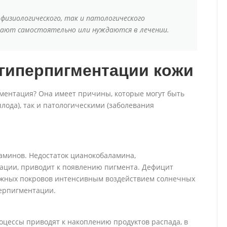
 физиологического, так и патологического
зают самостоятельно или нуждаются в лечении.
гиперпигментации кожи
гментация? Она имеет причины, которые могут быть
ода), так и патологическими (заболевания
аминов. Недостаток цианокобаламина,
ции, приводит к появлению пигмента. Дефицит
ожных покровов интенсивным воздействием солнечных
перпигментации.
цессы приводят к накоплению продуктов распада, в