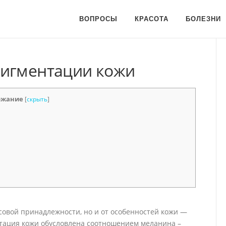
ВОПРОСЫ
КРАСОТА
БОЛЕЗНИ
пигментации кожи
ржание
[
скрыть
]
асовой принадлежности, но и от особенностей кожи —
тация кожи обусловлена соотношением меланина –