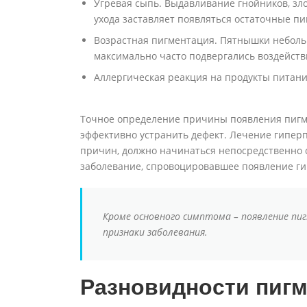
Угревая сыпь. Выдавливание гнойников, зл
ухода заставляет появляться остаточные п
Возрастная пигментация. Пятнышки неболь
максимально часто подвергались воздействи
Аллергическая реакция на продукты питани
Точное определение причины появления пигм
эффективно устранить дефект. Лечение гипер
причин, должно начинаться непосредственно с
заболевание, спровоцировавшее появление г
Кроме основного симптома – появление пи
признаки заболевания.
Разновидности пигм