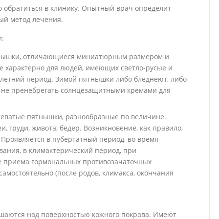
о обратиться в клинику. Опытный врач определит
ый метод лечения.
и:
тнышки, отличающиеся миниатюрным размером и
 характерно для людей, имеющих светло-русые и
 летний период. Зимой пятнышки либо бледнеют, либо
 не пренебрегать солнцезащитными кремами для
еватые пятнышки, разнообразные по величине.
, груди, живота, бедер. Возникновение, как правило,
 Проявляется в пубертатный период, во время
ания, в климактерический период, при
чае приема гормональных противозачаточных
самостоятельно (после родов, климакса, окончания
ышаются над поверхностью кожного покрова. Имеют