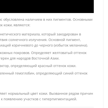
лос обусловлена наличием в них пигментов. Основными
 кожи, являются:
нетического материала, который закодирован в
твия солнечного излучения. Основной пигмент,
аций коричневого до черного (избыток меланина).
 кожных покровов. Определяет желтоватый оттенок
терен для народов Восточной Азии.
актор, определяющий красный оттенок кожи.
вленный гемоглобин, определяющий синий оттенок
ляет нормальный цвет кожи. Вызванное рядом причин
к появлению участков с гиперпигментацией.