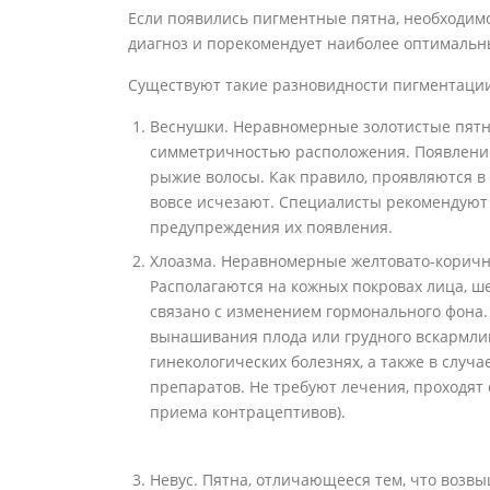
Если появились пигментные пятна, необходим
диагноз и порекомендует наиболее оптимальн
Существуют такие разновидности пигментаци
Веснушки. Неравномерные золотистые пя
симметричностью расположения. Появление
рыжие волосы. Как правило, проявляются в
вовсе исчезают. Специалисты рекомендуют
предупреждения их появления.
Хлоазма. Неравномерные желтовато-коричн
Располагаются на кожных покровах лица, шеи
связано с изменением гормонального фона.
вынашивания плода или грудного вскармлив
гинекологических болезнях, а также в слу
препаратов. Не требуют лечения, проходят 
приема контрацептивов).
Невус. Пятна, отличающееся тем, что возв