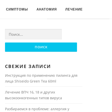
Для любых предложений по
СИМПТОМЫ
АНАТОМИЯ
ЛЕЧЕНИЕ
сайту: moyakoja@cp9.ru
Найти:
СВЕЖИЕ ЗАПИСИ
Инструкция по применению пилинга для
лица Shiseido Green Tea 60ml
Лечение ВПЧ 16, 18 и других
высокоонкогенных типов вируса
Разбираемся в проблеме: аллергия у