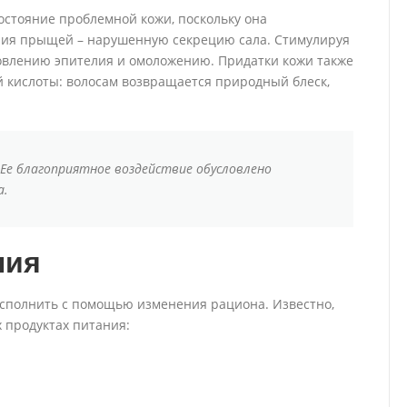
остояние проблемной кожи, поскольку она
ния прыщей – нарушенную секрецию сала. Стимулируя
новлению эпителия и омоложению. Придатки кожи также
 кислоты: волосам возвращается природный блеск,
 Ее благоприятное воздействие обусловлено
а.
ния
осполнить с помощью изменения рациона. Известно,
 продуктах питания: