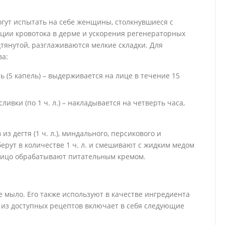
гут испытать на себе женщины, столкнувшиеся с
ции кровотока в дерме и ускорения регенераторных
дтянутой, разглаживаются мелкие складки. Для
ва:
готь (5 капель) – выдерживается на лице в течение 15
 сливки (по 1 ч. л.) – накладывается на четверть часа,
з дегтя (1 ч. л.), миндального, персикового и
ь берут в количестве 1 ч. л. и смешивают с жидким медом
к лицо обрабатывают питательным кремом.
е мыло. Его также используют в качестве ингредиента
з доступных рецептов включает в себя следующие