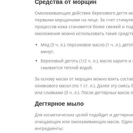
Средства от морщин
Омолаживающее действие березового дегтя мо
первыми морщинами на лице. За счет стимуля
процессов кожа становится более свежей и по
омоложения можно использовать такие средст
Мед (3 ч. л.), персиковое масло (1 ч. л.), де
минут.
Березовый деготь (1/2 ч. л.), масло карите и
смывается теплой водой.
За основу маски от морщин можно взять состав и
оливкового масел (по 1 ст. л.). Далее эту смес
или сливками (3 ч. л.). После дегтярных масо
Дегтярное мыло
Для косметических целей подойдет и дегтярно
очищающих или омолаживающих масок. Один и
ингредиенты: