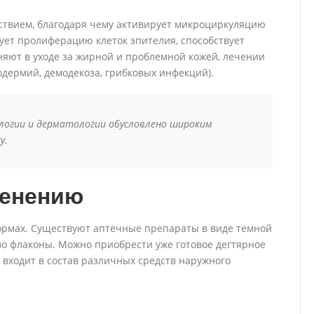
твием, благодаря чему активирует микроциркуляцию
ует пролиферацию клеток эпителия, способствует
яют в уходе за жирной и проблемной кожей, лечении
одермий, демодекоза, грибковых инфекций).
ологии и дерматологии обусловлено широким
у.
менению
формах. Существуют аптечные препараты в виде темной
во флаконы. Можно приобрести уже готовое дегтярное
ь входит в состав различных средств наружного