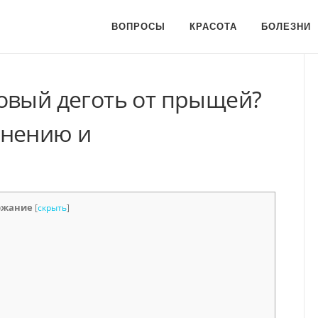
ВОПРОСЫ
КРАСОТА
БОЛЕЗНИ
овый деготь от прыщей?
енению и
ржание
[
скрыть
]