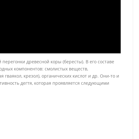
перегонки древесной коры (бересты). В его составе
одных компонентов: смолистых веществ,
 гваякол, крезол), органических кислот и др. Они-то и
ивность дегтя, которая проявляется следующими