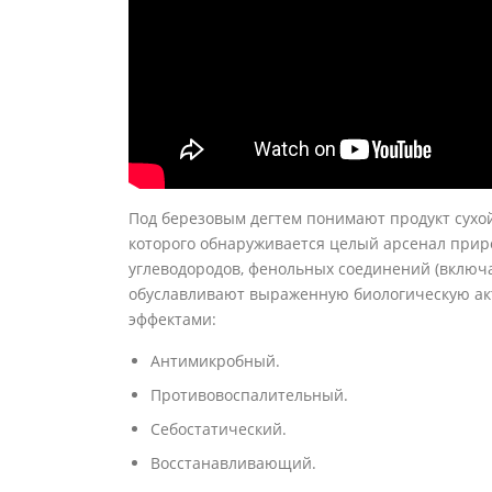
Под березовым дегтем понимают продукт сухой 
которого обнаруживается целый арсенал прир
углеводородов, фенольных соединений (включая
обуславливают выраженную биологическую акт
эффектами:
Антимикробный.
Противовоспалительный.
Себостатический.
Восстанавливающий.