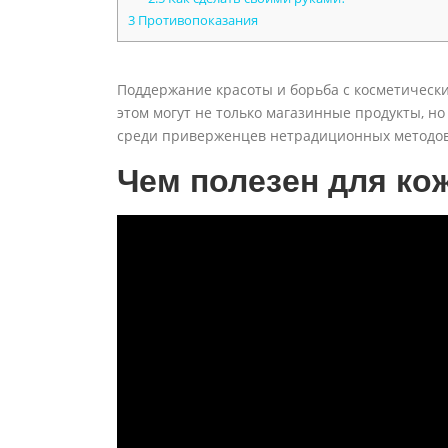
3
Противопоказания
Поддержание красоты и борьба с косметическ
этом могут не только магазинные продукты, н
среди приверженцев нетрадиционных методов.
Чем полезен для ко