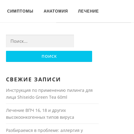
Для любых предложений по
СИМПТОМЫ
АНАТОМИЯ
ЛЕЧЕНИЕ
сайту: moyakoja@cp9.ru
Найти:
СВЕЖИЕ ЗАПИСИ
Инструкция по применению пилинга для
лица Shiseido Green Tea 60ml
Лечение ВПЧ 16, 18 и других
высокоонкогенных типов вируса
Разбираемся в проблеме: аллергия у