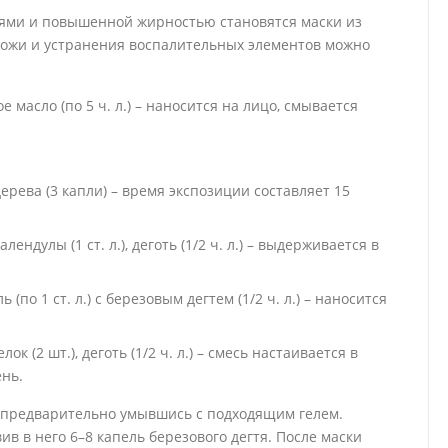
ями и повышенной жирностью становятся маски из
кожи и устранения воспалительных элементов можно
ое масло (по 5 ч. л.) – наносится на лицо, смывается
го дерева (3 капли) – время экспозиции составляет 15
алендулы (1 ст. л.), деготь (1/2 ч. л.) – выдерживается в
по 1 ст. л.) с березовым дегтем (1/2 ч. л.) – наносится
лок (2 шт.), деготь (1/2 ч. л.) – смесь настаивается в
ень.
 предварительно умывшись с подходящим гелем.
ив в него 6–8 капель березового дегтя. После маски