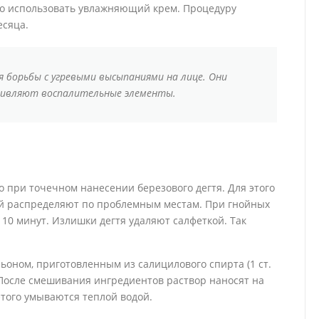
но использовать увлажняющий крем. Процедуру
есяца.
я борьбы с угревыми высыпаниями на лице. Они
ивляют воспалительные элементы.
 при точечном нанесении березового дегтя. Для этого
кой распределяют по проблемным местам. При гнойных
10 минут. Излишки дегтя удаляют салфеткой. Так
оном, приготовленным из салицилового спирта (1 ст.
). После смешивания ингредиентов раствор наносят на
того умываются теплой водой.