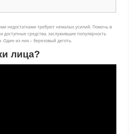
ими недостатками требуют немалых усилий. Помочь в
о и доступные средства, заслужившие популярность
 Один из них – березовый деготь.
жи лица?