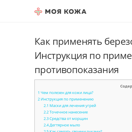
Skip to content
Как применять берез
Инструкция по прим
противопоказания
Соде
1
Чем полезен для кожи лица?
2
Инструкция по применению
2.1
Маски для лечения угрей
2.2
Точечное нанесение
2.3
Средства от морщин
2.4
Дегтярное мыло
2.5
Как сделать своими руками?