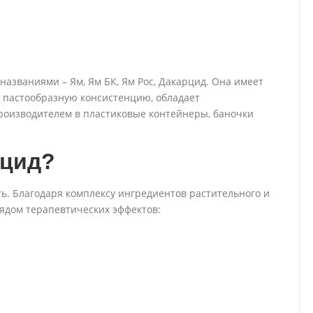
азваниями – Ям, Ям БК, Ям Рос, Дакарцид. Она имеет
и пастообразную консистенцию, обладает
роизводителем в пластиковые контейнеры, баночки
рцид?
ь. Благодаря комплексу ингредиентов растительного и
ядом терапевтических эффектов: