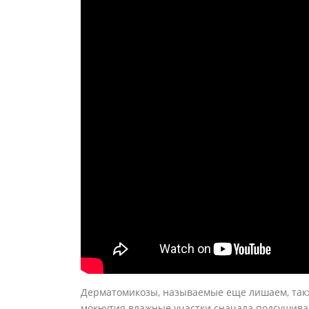
Дерматомикозы, называемые еще лишаем, так
мокнутия влажные участки сначала подсушива