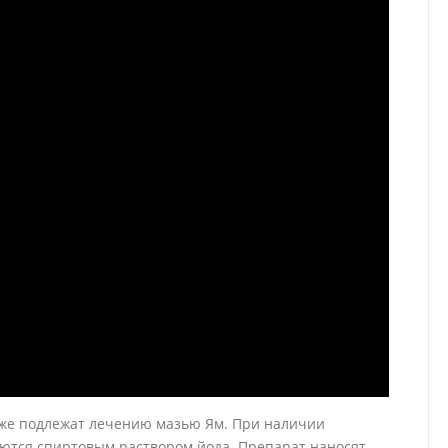
же подлежат лечению мазью Ям. При наличии
ются спиртовым раствором йода. Препарат наносят