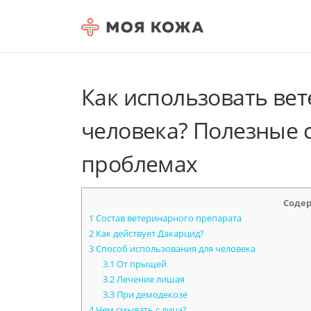
Skip to content
Как использовать ве
человека? Полезные 
проблемах
Соде
1
Состав ветеринарного препарата
2
Как действует Дакарцид?
3
Способ использования для человека
3.1
От прыщей
3.2
Лечение лишая
3.3
При демодекозе
4
Чем смывать с лица?