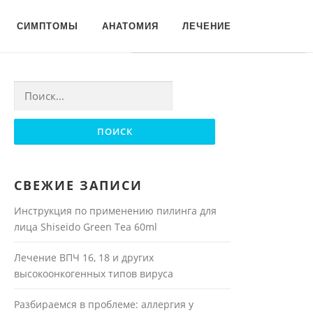
Для любых предложений по
СИМПТОМЫ
АНАТОМИЯ
ЛЕЧЕНИЕ
сайту: moyakoja@cp9.ru
Найти:
СВЕЖИЕ ЗАПИСИ
Инструкция по применению пилинга для
лица Shiseido Green Tea 60ml
Лечение ВПЧ 16, 18 и других
высокоонкогенных типов вируса
Разбираемся в проблеме: аллергия у