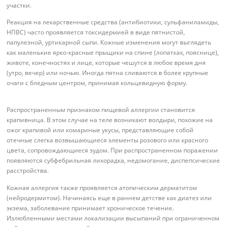
участки.
Реакция на лекарственные средства (антибиотики, сульфаниламиды,
НПВС) часто проявляется токсидермией в виде пятнистой,
папулезной, уртикарной сыпи. Кожные изменения могут выглядеть
как маленькие ярко-красные прыщики на спине (лопатках, пояснице),
животе, конечностях и лице, которые чешутся в любое время дня
(утро, вечер) или ночью. Иногда пятна сливаются в более крупные
очаги с бледным центром, принимая кольцевидную форму.
Распространенным признаком пищевой аллергии становится
крапивница. В этом случае на теле возникают волдыри, похожие на
ожог крапивой или комариные укусы, представляющие собой
отечные слегка возвышающиеся элементы розового или красного
цвета, сопровождающиеся зудом. При распространенном поражении
появляются субфебрильная лихорадка, недомогание, диспепсические
расстройства.
Кожная аллергия также проявляется атопическим дерматитом
(нейродермитом). Начинаясь еще в раннем детстве как диатез или
экзема, заболевание принимает хроническое течение.
Излюбленными местами локализации высыпаний при ограниченном