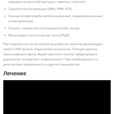
маркеры печеночной функции, гормоны, глюкоза).
Серологические реакции (ИФА, РИФ, РСК).
Кожные аллергопробы (аппликационные, скарификационные,
инъекционные).
Соскоб с элементов сыпи (микроскопия, посев).
Молекулярно-генетические тесты (ПЦР).
При подозрении на патологию внутренних органов рекомендуют
пройти УЗИ печени, эндоскопию кишечника. Полную картину
происходящего врачу общей практики помогут сформировать
дерматолог, аллерголог, инфекционист. При необходимости к
диагностике привлекаются и другие специалисты.
Лечение