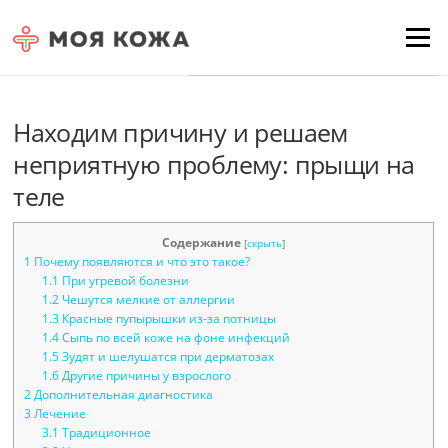
Skip to content
Для любых предложений по
Menu
сайту: moyakoja@cp9.ru
Находим причину и решаем
неприятную проблему: прыщи на
теле
Содержание
[
скрыть
]
1
Почему появляются и что это такое?
1.1
При угревой болезни
1.2
Чешутся мелкие от аллергии
1.3
Красные пупырышки из-за потницы
1.4
Сыпь по всей коже на фоне инфекций
1.5
Зудят и шелушатся при дерматозах
1.6
Другие причины у взрослого
2
Дополнительная диагностика
3
Лечение
3.1
Традиционное