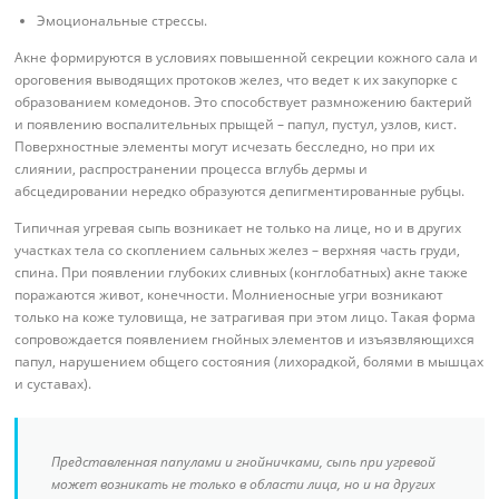
Эмоциональные стрессы.
Акне формируются в условиях повышенной секреции кожного сала и
ороговения выводящих протоков желез, что ведет к их закупорке с
образованием комедонов. Это способствует размножению бактерий
и появлению воспалительных прыщей – папул, пустул, узлов, кист.
Поверхностные элементы могут исчезать бесследно, но при их
слиянии, распространении процесса вглубь дермы и
абсцедировании нередко образуются депигментированные рубцы.
Типичная угревая сыпь возникает не только на лице, но и в других
участках тела со скоплением сальных желез – верхняя часть груди,
спина. При появлении глубоких сливных (конглобатных) акне также
поражаются живот, конечности. Молниеносные угри возникают
только на коже туловища, не затрагивая при этом лицо. Такая форма
сопровождается появлением гнойных элементов и изъязвляющихся
папул, нарушением общего состояния (лихорадкой, болями в мышцах
и суставах).
Представленная папулами и гнойничками, сыпь при угревой
может возникать не только в области лица, но и на других