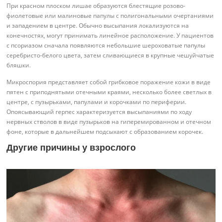
При красном плоском лишае образуются блестящие розово-
фиолетовые или малиновые папулы с полигональными очертаниями
и западением в центре. Обычно высыпания локализуются на
конечностях, могут принимать линейное расположение. У пациентов
с псориазом сначала появляются небольшие шероховатые папулы
серебристо-белого цвета, затем сливающиеся в крупные чешуйчатые
бляшки.
Микроспория представляет собой грибковое поражение кожи в виде
пятен с приподнятыми отечными краями, несколько более светлых в
центре, с пузырьками, папулами и корочками по периферии.
Опоясывающий герпес характеризуется высыпаниями по ходу
нервных стволов в виде пузырьков на гиперемированном и отечном
фоне, которые в дальнейшем подсыхают с образованием корочек.
Другие причины у взрослого