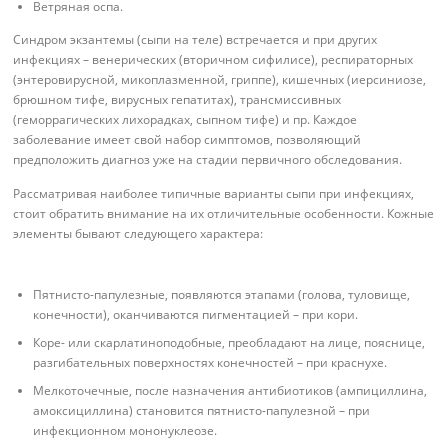
Ветряная оспа.
Синдром экзантемы (сыпи на теле) встречается и при других
инфекциях – венерических (вторичном сифилисе), респираторных
(энтеровирусной, микоплазменной, гриппе), кишечных (иерсиниозе,
брюшном тифе, вирусных гепатитах), трансмиссивных
(геморрагических лихорадках, сыпном тифе) и пр. Каждое
заболевание имеет свой набор симптомов, позволяющий
предположить диагноз уже на стадии первичного обследования.
Рассматривая наиболее типичные варианты сыпи при инфекциях,
стоит обратить внимание на их отличительные особенности. Кожные
элементы бывают следующего характера:
Пятнисто-папулезные, появляются этапами (голова, туловище,
конечности), оканчиваются пигментацией – при кори.
Коре- или скарлатиноподобные, преобладают на лице, пояснице,
разгибательных поверхностях конечностей – при краснухе.
Мелкоточечные, после назначения антибиотиков (ампициллина,
амоксициллина) становится пятнисто-папулезной – при
инфекционном мононуклеозе.