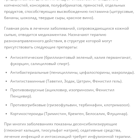
копченостей, консервов, полуфабрикатов, пряностей, отдельных
продуктов, способствующих высвобождению гистамина (цитрусовые,
бананы, шоколад, твердые сыры, красное вино).
Главная роль в лечении заболеваний, сопровождающихся кожной
сыпью, отводится медикаментам. Назначают терапию
разнонаправленного действия, в структуре которой могут
присутствовать следующие препараты:
Антисептические (бриллиантовый зеленый, калия перманганат,
фукорцин, салициловый спирт).
Антибактериальные (пенициллины, цефалоспорины, макролиды).
Антигистаминные (Тавегил, Зодак, Цетрин, Фенистил гель).
Противовирусные (ацикловир, изопринозин, Фенистил
Пенцивир).
Противогрибковые (гризеофульвин, тербинафин, клотримазол).
Кортикостероиды (Тримистин, Кремген, Белосалик, Флуцинар).
При многих заболеваниях показаны десенсибилизирующие
(глюконат кальция, тиосульфат натрия), седативные средства,
лечение инфекций и интоксикаций требует инфузионной терапии.