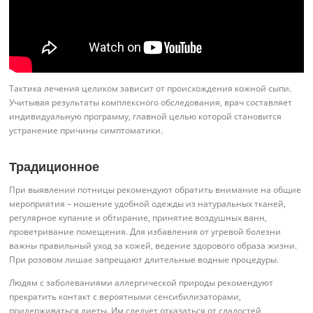
Тактика лечения целиком зависит от происхождения кожной сыпи.
Учитывая результаты комплексного обследования, врач составляет
индивидуальную программу, главной целью которой становится
устранение причины симптоматики.
Традиционное
При выявлении потницы рекомендуют обратить внимание на общие
мероприятия – ношение удобной одежды из натуральных тканей,
регулярное купание и обтирание, принятие воздушных ванн,
проветривание помещения. Для избавления от угревой болезни
важны правильный уход за кожей, ведение здорового образа жизни.
При розовом лишае запрещают длительные водные процедуры.
Людям с заболеваниями аллергической природы рекомендуют
прекратить контакт с вероятными сенсибилизаторами,
придерживаться диеты. Им следует отказаться от сладостей,