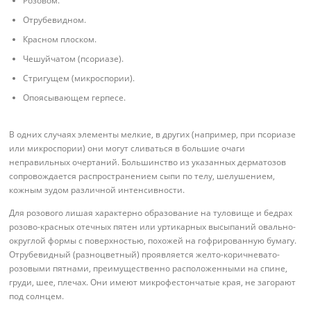
Розовом.
Отрубевидном.
Красном плоском.
Чешуйчатом (псориазе).
Стригущем (микроспории).
Опоясывающем герпесе.
В одних случаях элементы мелкие, в других (например, при псориазе
или микроспории) они могут сливаться в большие очаги
неправильных очертаний. Большинство из указанных дерматозов
сопровождается распространением сыпи по телу, шелушением,
кожным зудом различной интенсивности.
Для розового лишая характерно образование на туловище и бедрах
розово-красных отечных пятен или уртикарных высыпаний овально-
округлой формы с поверхностью, похожей на гофрированную бумагу.
Отрубевидный (разноцветный) проявляется желто-коричневато-
розовыми пятнами, преимущественно расположенными на спине,
груди, шее, плечах. Они имеют микрофестончатые края, не загорают
под солнцем.