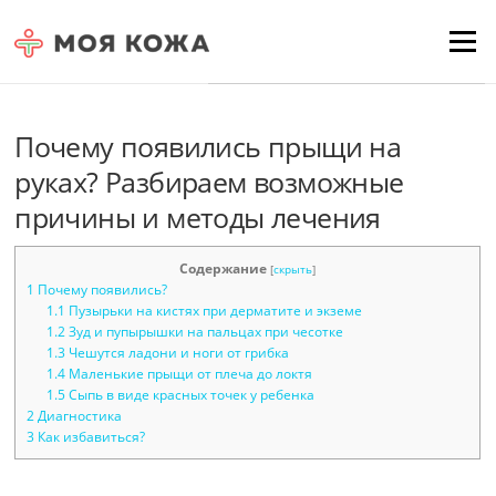
Skip to content
Для любых предложений по
Menu
сайту: moyakoja@cp9.ru
Почему появились прыщи на
руках? Разбираем возможные
причины и методы лечения
Содержание
[
скрыть
]
1
Почему появились?
1.1
Пузырьки на кистях при дерматите и экземе
1.2
Зуд и пупырышки на пальцах при чесотке
1.3
Чешутся ладони и ноги от грибка
1.4
Маленькие прыщи от плеча до локтя
1.5
Сыпь в виде красных точек у ребенка
2
Диагностика
3
Как избавиться?