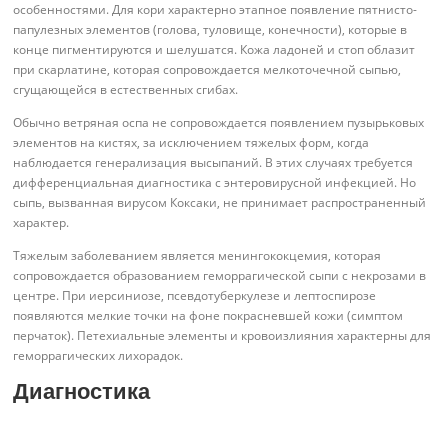
особенностями. Для кори характерно этапное появление пятнисто-
папулезных элементов (голова, туловище, конечности), которые в
конце пигментируются и шелушатся. Кожа ладоней и стоп облазит
при скарлатине, которая сопровождается мелкоточечной сыпью,
сгущающейся в естественных сгибах.
Обычно ветряная оспа не сопровождается появлением пузырьковых
элементов на кистях, за исключением тяжелых форм, когда
наблюдается генерализация высыпаний. В этих случаях требуется
дифференциальная диагностика с энтеровирусной инфекцией. Но
сыпь, вызванная вирусом Коксаки, не принимает распространенный
характер.
Тяжелым заболеванием является менингококцемия, которая
сопровождается образованием геморрагической сыпи с некрозами в
центре. При иерсиниозе, псевдотуберкулезе и лептоспирозе
появляются мелкие точки на фоне покрасневшей кожи (симптом
перчаток). Петехиальные элементы и кровоизлияния характерны для
геморрагических лихорадок.
Диагностика