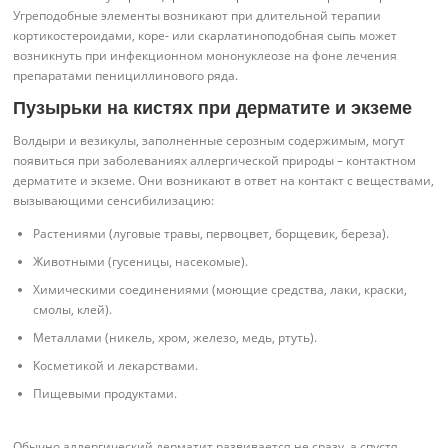
Угреподобные элементы возникают при длительной терапии
кортикостероидами, коре- или скарлатиноподобная сыпь может
возникнуть при инфекционном мононуклеозе на фоне лечения
препаратами пенициллинового ряда.
Пузырьки на кистях при дерматите и экземе
Волдыри и везикулы, заполненные серозным содержимым, могут
появиться при заболеваниях аллергической природы – контактном
дерматите и экземе. Они возникают в ответ на контакт с веществами,
вызывающими сенсибилизацию:
Растениями (луговые травы, первоцвет, борщевик, береза).
Животными (гусеницы, насекомые).
Химическими соединениями (моющие средства, лаки, краски,
смолы, клей).
Металлами (никель, хром, железо, медь, ртуть).
Косметикой и лекарствами.
Пищевыми продуктами.
Обычно аллергический дерматит развивается не сразу, а спустя