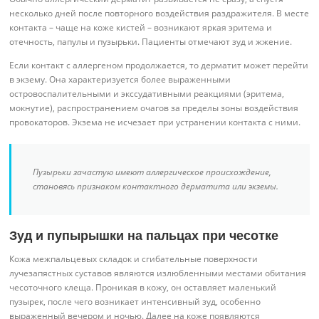
несколько дней после повторного воздействия раздражителя. В месте
контакта – чаще на коже кистей – возникают яркая эритема и
отечность, папулы и пузырьки. Пациенты отмечают зуд и жжение.
Если контакт с аллергеном продолжается, то дерматит может перейти
в экзему. Она характеризуется более выраженными
островоспалительными и экссудативными реакциями (эритема,
мокнутие), распространением очагов за пределы зоны воздействия
провокаторов. Экзема не исчезает при устранении контакта с ними.
Пузырьки зачастую имеют аллергическое происхождение,
становясь признаком контактного дерматита или экземы.
Зуд и пупырышки на пальцах при чесотке
Кожа межпальцевых складок и сгибательные поверхности
лучезапястных суставов являются излюбленными местами обитания
чесоточного клеща. Проникая в кожу, он оставляет маленький
пузырек, после чего возникает интенсивный зуд, особенно
выраженный вечером и ночью. Далее на коже появляются