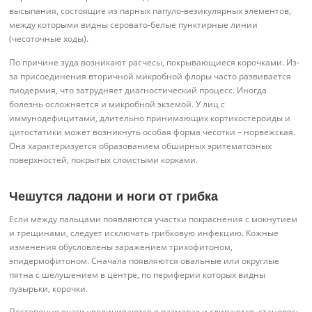
высыпания, состоящие из парных папуло-везикулярных элементов,
между которыми видны серовато-белые пунктирные линии
(чесоточные ходы).
По причине зуда возникают расчесы, покрывающиеся корочками. Из-
за присоединения вторичной микробной флоры часто развивается
пиодермия, что затрудняет диагностический процесс. Иногда
болезнь осложняется и микробной экземой. У лиц с
иммунодефицитами, длительно принимающих кортикостероиды и
цитостатики может возникнуть особая форма чесотки – норвежская.
Она характеризуется образованием обширных эритематозных
поверхностей, покрытых слоистыми корками.
Чешутся ладони и ноги от грибка
Если между пальцами появляются участки покраснения с мокнутием
и трещинами, следует исключать грибковую инфекцию. Кожные
изменения обусловлены заражением трихофитоном,
эпидермофитоном. Сначала появляются овальные или округлые
пятна с шелушением в центре, по периферии которых видны
пузырьки, корочки.
Постепенно очаги увеличиваются в размерах и сливаются, становясь