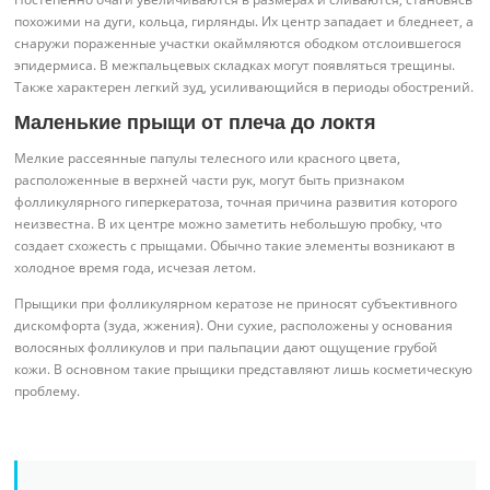
похожими на дуги, кольца, гирлянды. Их центр западает и бледнеет, а
снаружи пораженные участки окаймляются ободком отслоившегося
эпидермиса. В межпальцевых складках могут появляться трещины.
Также характерен легкий зуд, усиливающийся в периоды обострений.
Маленькие прыщи от плеча до локтя
Мелкие рассеянные папулы телесного или красного цвета,
расположенные в верхней части рук, могут быть признаком
фолликулярного гиперкератоза, точная причина развития которого
неизвестна. В их центре можно заметить небольшую пробку, что
создает схожесть с прыщами. Обычно такие элементы возникают в
холодное время года, исчезая летом.
Прыщики при фолликулярном кератозе не приносят субъективного
дискомфорта (зуда, жжения). Они сухие, расположены у основания
волосяных фолликулов и при пальпации дают ощущение грубой
кожи. В основном такие прыщики представляют лишь косметическую
проблему.