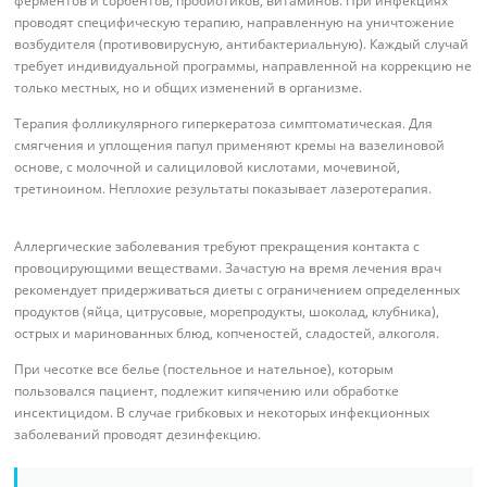
ферментов и сорбентов, пробиотиков, витаминов. При инфекциях
проводят специфическую терапию, направленную на уничтожение
возбудителя (противовирусную, антибактериальную). Каждый случай
требует индивидуальной программы, направленной на коррекцию не
только местных, но и общих изменений в организме.
Терапия фолликулярного гиперкератоза симптоматическая. Для
смягчения и уплощения папул применяют кремы на вазелиновой
основе, с молочной и салициловой кислотами, мочевиной,
третиноином. Неплохие результаты показывает лазеротерапия.
Аллергические заболевания требуют прекращения контакта с
провоцирующими веществами. Зачастую на время лечения врач
рекомендует придерживаться диеты с ограничением определенных
продуктов (яйца, цитрусовые, морепродукты, шоколад, клубника),
острых и маринованных блюд, копченостей, сладостей, алкоголя.
При чесотке все белье (постельное и нательное), которым
пользовался пациент, подлежит кипячению или обработке
инсектицидом. В случае грибковых и некоторых инфекционных
заболеваний проводят дезинфекцию.