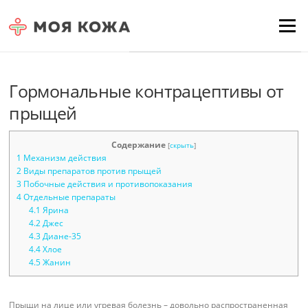
Skip to content
Для любых предложений по
Menu
сайту: moyakoja@cp9.ru
Гормональные контрацептивы от
прыщей
Содержание
[
скрыть
]
1
Механизм действия
2
Виды препаратов против прыщей
3
Побочные действия и противопоказания
4
Отдельные препараты
4.1
Ярина
4.2
Джес
4.3
Диане-35
4.4
Хлое
4.5
Жанин
Прыщи на лице или угревая болезнь – довольно распространенная