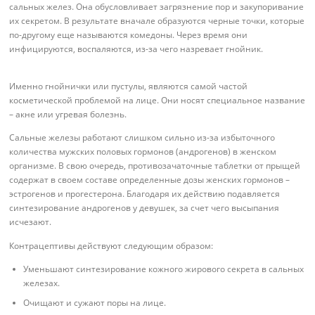
сальных желез. Она обусловливает загрязнение пор и закупоривание
их секретом. В результате вначале образуются черные точки, которые
по-другому еще называются комедоны. Через время они
инфицируются, воспаляются, из-за чего назревает гнойник.
Именно гнойнички или пустулы, являются самой частой
косметической проблемой на лице. Они носят специальное название
– акне или угревая болезнь.
Сальные железы работают слишком сильно из-за избыточного
количества мужских половых гормонов (андрогенов) в женском
организме. В свою очередь, противозачаточные таблетки от прыщей
содержат в своем составе определенные дозы женских гормонов –
эстрогенов и прогестерона. Благодаря их действию подавляется
синтезирование андрогенов у девушек, за счет чего высыпания
исчезают.
Контрацептивы действуют следующим образом:
Уменьшают синтезирование кожного жирового секрета в сальных
железах.
Очищают и сужают поры на лице.