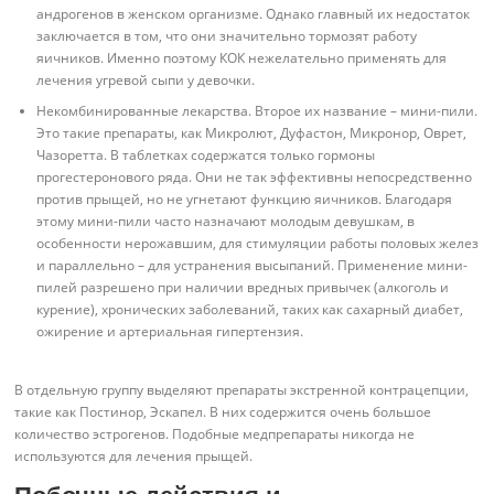
андрогенов в женском организме. Однако главный их недостаток
заключается в том, что они значительно тормозят работу
яичников. Именно поэтому КОК нежелательно применять для
лечения угревой сыпи у девочки.
Некомбинированные лекарства. Второе их название – мини-пили.
Это такие препараты, как Микролют, Дуфастон, Микронор, Оврет,
Чазоретта. В таблетках содержатся только гормоны
прогестеронового ряда. Они не так эффективны непосредственно
против прыщей, но не угнетают функцию яичников. Благодаря
этому мини-пили часто назначают молодым девушкам, в
особенности нерожавшим, для стимуляции работы половых желез
и параллельно – для устранения высыпаний. Применение мини-
пилей разрешено при наличии вредных привычек (алкоголь и
курение), хронических заболеваний, таких как сахарный диабет,
ожирение и артериальная гипертензия.
В отдельную группу выделяют препараты экстренной контрацепции,
такие как Постинор, Эскапел. В них содержится очень большое
количество эстрогенов. Подобные медпрепараты никогда не
используются для лечения прыщей.