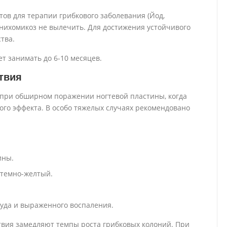
ов для терапии грибкового заболевания (Йод,
 онихомикоз не вылечить. Для достижения устойчивого
тва.
т занимать до 6-10 месяцев.
твия
при обширном поражении ногтевой пластины, когда
ого эффекта. В особо тяжелых случаях рекомендовано
ины.
 темно-желтый.
уда и выраженного воспаления.
твия замедляют темпы роста грибковых колоний. При