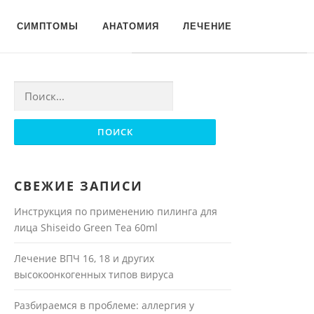
Для любых предложений по
СИМПТОМЫ
АНАТОМИЯ
ЛЕЧЕНИЕ
сайту: moyakoja@cp9.ru
Найти:
СВЕЖИЕ ЗАПИСИ
Инструкция по применению пилинга для
лица Shiseido Green Tea 60ml
Лечение ВПЧ 16, 18 и других
высокоонкогенных типов вируса
Разбираемся в проблеме: аллергия у