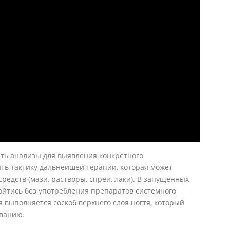
ать анализы для выявления конкретного
ть тактику дальнейшей терапии, которая может
едств (мази, растворы, спреи, лаки). В запущенных
бойтись без употребления препаратов системного
 выполняется соскоб верхнего слоя ногтя, который
ованию.