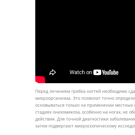
Перед лечением грибка ногтей необходимо сд
микроорганизма. Это позволит точно определи
основываться только на применении местных ср
стадиях онихомикоза, особенно на ногах, не о
действия. Для точной диагностики заболевания
затем подвергают микроскопическому исслед