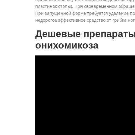
пластинок стопы). При своевременном обращ
При запущенной форме требуется удаление по
недорогое эффективное средство от грибка ног
Дешевые препараты
онихомикоза