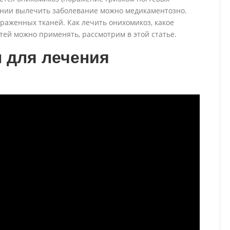
ении вылечить заболевание можно медикаментозно.
раженных тканей. Как лечить онихомикоз, какое
тей можно применять, рассмотрим в этой статье.
 для лечения