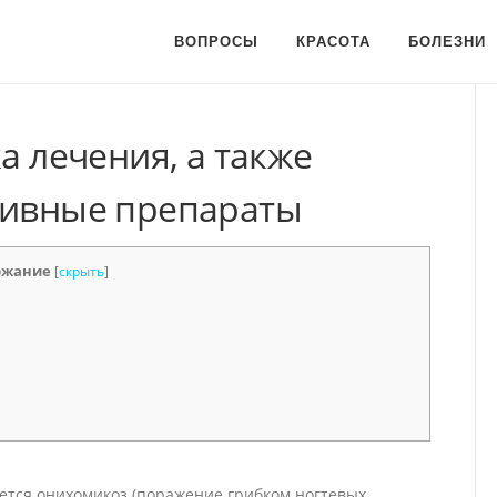
ВОПРОСЫ
КРАСОТА
БОЛЕЗНИ
а лечения, а также
тивные препараты
ржание
[
скрыть
]
ется онихомикоз (поражение грибком ногтевых