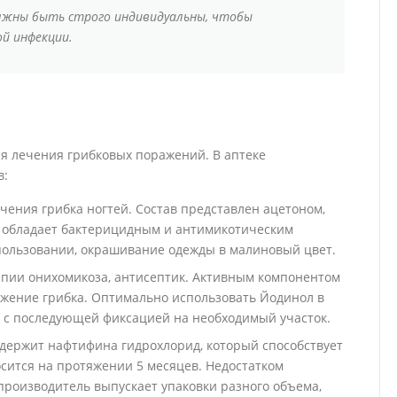
должны быть строго индивидуальны, чтобы
й инфекции.
я лечения грибковых поражений. В аптеке
в:
ения грибка ногтей. Состав представлен ацетоном,
о обладает бактерицидным и антимикотическим
спользовании, окрашивание одежды в малиновый цвет.
апии онихомикоза, антисептик. Активным компонентом
ожение грибка. Оптимально использовать Йодинол в
к с последующей фиксацией на необходимый участок.
одержит нафтифина гидрохлорид, который способствует
сится на протяжении 5 месяцев. Недостатком
производитель выпускает упаковки разного объема,