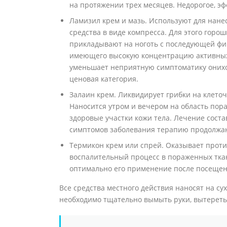
на протяжении трех месяцев. Недорогое, эф
Ламизил крем и мазь. Используют для нан
средства в виде компресса. Для этого горо
прикладывают на ноготь с последующей фик
имеющего высокую концентрацию активных к
уменьшает неприятную симптоматику онихо
ценовая категория.
Залаин крем. Ликвидирует грибки на клето
Наносится утром и вечером на область пор
здоровые участки кожи тела. Лечение соста
симптомов заболевания терапию продолжают
Термикон крем или спрей. Оказывает проти
воспалительный процесс в пораженных ткан
оптимально его применение после посещени
Все средства местного действия наносят на с
необходимо тщательно вымыть руки, вытерет