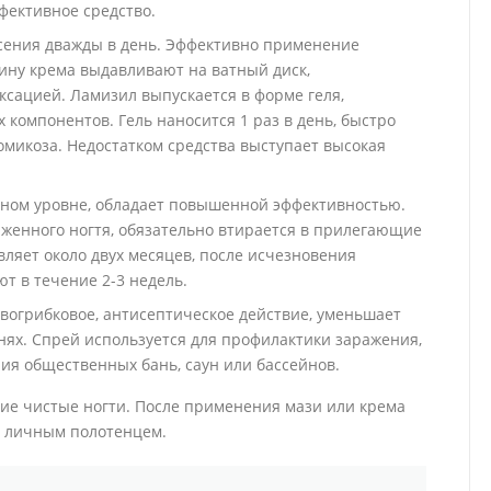
фективное средство.
есения дважды в день. Эффективно применение
шину крема выдавливают на ватный диск,
сацией. Ламизил выпускается в форме геля,
омпонентов. Гель наносится 1 раз в день, быстро
микоза. Недостатком средства выступает высокая
чном уровне, обладает повышенной эффективностью.
аженного ногтя, обязательно втирается в прилегающие
вляет около двух месяцев, после исчезновения
 в течение 2-3 недель.
вогрибковое, антисептическое действие, уменьшает
ях. Спрей используется для профилактики заражения,
я общественных бань, саун или бассейнов.
ухие чистые ногти. После применения мази или крема
ь личным полотенцем.