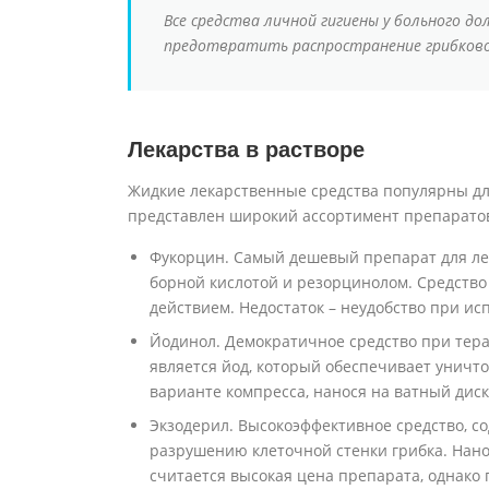
Все средства личной гигиены у больного 
предотвратить распространение грибково
Лекарства в растворе
Жидкие лекарственные средства популярны дл
представлен широкий ассортимент препарато
Фукорцин. Самый дешевый препарат для леч
борной кислотой и резорцинолом. Средств
действием. Недостаток – неудобство при и
Йодинол. Демократичное средство при тер
является йод, который обеспечивает уничт
варианте компресса, нанося на ватный дис
Экзодерил. Высокоэффективное средство, с
разрушению клеточной стенки грибка. Нано
считается высокая цена препарата, однако 