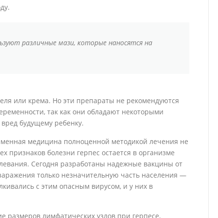
ду.
ьзуют различные мази, которые наносятся на
еля или крема. Но эти препараты не рекомендуются
ременности, так как они обладают некоторыми
 вред будущему ребенку.
ременная медицина полноценной методикой лечения не
ех признаков болезни герпес остается в организме
олевания. Сегодня разработаны надежные вакцины от
т заражения только незначительную часть населения —
лкивались с этим опасным вирусом, и у них в
ие размеров лимфатических узлов при герпесе,