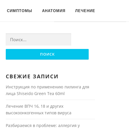
Для любых предложений по
СИМПТОМЫ
АНАТОМИЯ
ЛЕЧЕНИЕ
сайту: moyakoja@cp9.ru
Найти:
СВЕЖИЕ ЗАПИСИ
Инструкция по применению пилинга для
лица Shiseido Green Tea 60ml
Лечение ВПЧ 16, 18 и других
высокоонкогенных типов вируса
Разбираемся в проблеме: аллергия у