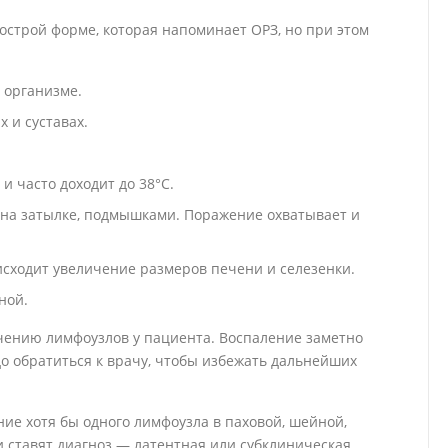
строй форме, которая напоминает ОРЗ, но при этом
 организме.
 и суставах.
и часто доходит до 38°С.
, на затылке, подмышками. Поражение охватывает и
сходит увеличение размеров печени и селезенки.
ной.
чению лимфоузлов у пациента. Воспаление заметно
до обратиться к врачу, чтобы избежать дальнейших
ние хотя бы одного лимфоузла в паховой, шейной,
и ставят диагноз — латентная или субклиническая