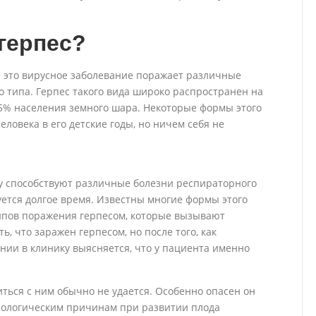
герпес?
 это вирусное заболевание поражает различные
о типа. Герпес такого вида широко распространен на
5% населения земного шара. Некоторые формы этого
ловека в его детские годы, но ничем себя не
му способствуют различные болезни респираторного
уется долгое время. Известны многие формы этого
типов поражения герпесом, которые вызывают
, что заражен герпесом, но после того, как
ии в клинику выясняется, что у пациента именно
иться с ним обычно не удается. Особенно опасен он
зиологическим причинам при развитии плода