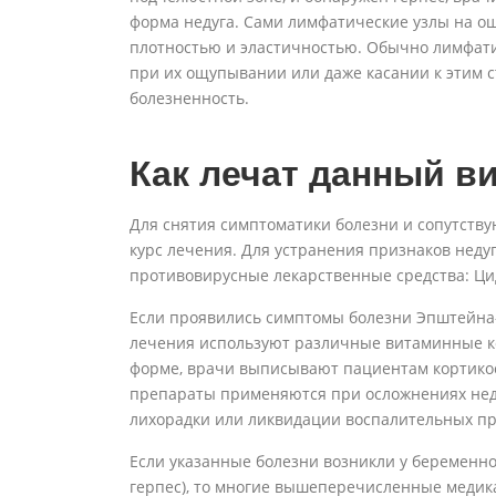
форма недуга. Сами лимфатические узлы на о
плотностью и эластичностью. Обычно лимфатич
при их ощупывании или даже касании к этим 
болезненность.
Как лечат данный в
Для снятия симптоматики болезни и сопутст
курс лечения. Для устранения признаков нед
противовирусные лекарственные средства: Ци
Если проявились симптомы болезни Эпштейна-
лечения используют различные витаминные ко
форме, врачи выписывают пациентам кортикос
препараты применяются при осложнениях неду
лихорадки или ликвидации воспалительных пр
Если указанные болезни возникли у беременно
герпес), то многие вышеперечисленные медика