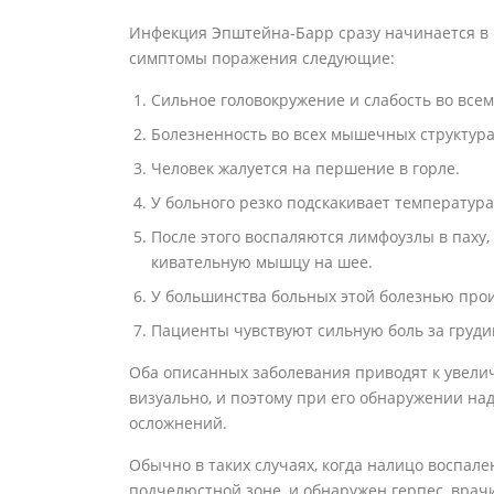
Инфекция Эпштейна-Барр сразу начинается в о
симптомы поражения следующие:
Сильное головокружение и слабость во всем
Болезненность во всех мышечных структурах
Человек жалуется на першение в горле.
У больного резко подскакивает температура 
После этого воспаляются лимфоузлы в паху
кивательную мышцу на шее.
У большинства больных этой болезнью прои
Пациенты чувствуют сильную боль за груди
Оба описанных заболевания приводят к увели
визуально, и поэтому при его обнаружении на
осложнений.
Обычно в таких случаях, когда налицо воспале
подчелюстной зоне, и обнаружен герпес, врач