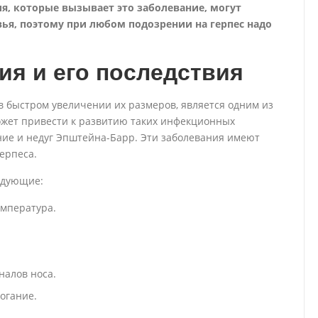
, которые вызывает это заболевание, могут
вья, поэтому при любом подозрении на герпес надо
ия и его последствия
в быстром увеличении их размеров, является одним из
ожет привести к развитию таких инфекционных
ние и недуг Эпштейна-Барр. Эти заболевания имеют
ерпеса.
едующие:
емпература.
налов носа.
огание.