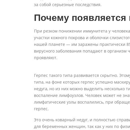
за собой серьезные последствия.
Почему появляется 
При резком понижении иммунитета у человека
участки кожного покрова и оболочки слизистог
нашей планете — им заражены практически 8
вирусного заболевания попадают в организм че
проявляют.
Герпес такого типа развивается скрытно. Это
типа, на фоне которых герпес успешно маскир
недуга, но из них можно выделить несколько 
воспаление лимфоузлов. Человек может не знать
лимфатические узлы воспалились, при обращен
герпес.
Это очень коварный недуг, и полностью справ
для беременных женщин, так как у них по фи