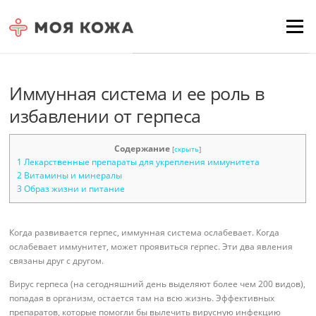
Skip to content
Для любых предложений по
Menu
сайту: moyakoja@cp9.ru
Иммунная система и ее роль в
избавлении от герпеса
Содержание
[
скрыть
]
1
Лекарственные препараты для укрепления иммунитета
2
Витамины и минералы
3
Образ жизни и питание
Когда развивается герпес, иммунная система ослабевает. Когда
ослабевает иммунитет, может проявиться герпес. Эти два явления
связаны друг с другом.
Вирус герпеса (на сегодняшний день выделяют более чем 200 видов),
попадая в организм, остается там на всю жизнь. Эффективных
препаратов, которые помогли бы вылечить вирусную инфекцию