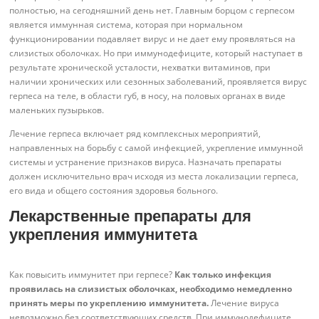
полностью, на сегодняшний день нет. Главным борцом с герпесом
является иммунная система, которая при нормальном
функционировании подавляет вирус и не дает ему проявляться на
слизистых оболочках. Но при иммунодефиците, который наступает в
результате хронической усталости, нехватки витаминов, при
наличии хронических или сезонных заболеваний, проявляется вирус
герпеса на теле, в области губ, в носу, на половых органах в виде
маленьких пузырьков.
Лечение герпеса включает ряд комплексных мероприятий,
направленных на борьбу с самой инфекцией, укрепление иммунной
системы и устранение признаков вируса. Назначать препараты
должен исключительно врач исходя из места локализации герпеса,
его вида и общего состояния здоровья больного.
Лекарственные препараты для
укрепления иммунитета
Как повысить иммунитет при герпесе?
Как только инфекция
проявилась на слизистых оболочках, необходимо немедленно
принять меры по укреплению иммунитета.
Лечение вируса
невозможно без соответствующих средств. При иммунодефиците