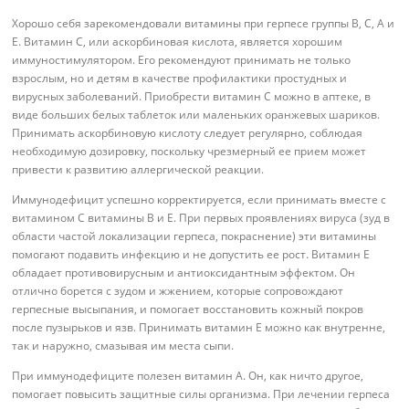
Хорошо себя зарекомендовали витамины при герпесе группы В, С, А и
Е. Витамин С, или аскорбиновая кислота, является хорошим
иммуностимулятором. Его рекомендуют принимать не только
взрослым, но и детям в качестве профилактики простудных и
вирусных заболеваний. Приобрести витамин С можно в аптеке, в
виде больших белых таблеток или маленьких оранжевых шариков.
Принимать аскорбиновую кислоту следует регулярно, соблюдая
необходимую дозировку, поскольку чрезмерный ее прием может
привести к развитию аллергической реакции.
Иммунодефицит успешно корректируется, если принимать вместе с
витамином С витамины В и Е. При первых проявлениях вируса (зуд в
области частой локализации герпеса, покраснение) эти витамины
помогают подавить инфекцию и не допустить ее рост. Витамин Е
обладает противовирусным и антиоксидантным эффектом. Он
отлично борется с зудом и жжением, которые сопровождают
герпесные высыпания, и помогает восстановить кожный покров
после пузырьков и язв. Принимать витамин Е можно как внутренне,
так и наружно, смазывая им места сыпи.
При иммунодефиците полезен витамин А. Он, как ничто другое,
помогает повысить защитные силы организма. При лечении герпеса