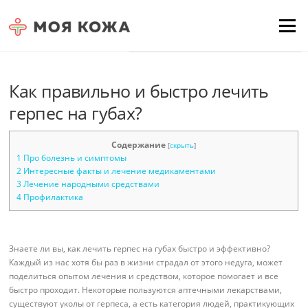
Skip to content
Для любых предложений по
Menu
сайту: moyakoja@cp9.ru
Как правильно и быстро лечить
герпес на губах?
Содержание
[
скрыть
]
1
Про болезнь и симптомы
2
Интересные факты и лечение медикаментами
3
Лечение народными средствами
4
Профилактика
Знаете ли вы, как лечить герпес на губах быстро и эффективно?
Каждый из нас хотя бы раз в жизни страдал от этого недуга, может
поделиться опытом лечения и средством, которое помогает и все
быстро проходит. Некоторые пользуются аптечными лекарствами,
существуют уколы от герпеса, а есть категория людей, практикующих