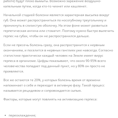
работе) будут плохо вымыты. Возможно заражение воздушно-
капельным путем, когда кто-то чихнет или кашлянет.
Начальной стадией болезни является характерная высыпка вокруг
губ. Она может распространиться по носогубному треугольнику и
проникнуть в слизистую оболочку. На этом фоне может развиться
герпетическая ангина или стоматит. Поэтому нужно быстро вылечить
герпес на губах, чтобы он не распространился дальше.
Если не пресечь болезнь сразу, она распространится к нервным
окончаниям, и поселится в нервных ганглиях уже навсегда. Согласно
статистике практически каждый человек на Земле имеет вирус
герпеса в организме. Цифры показывают, что около 90-95% всего
человечества попадает под данный пункт, но у 80% он просто не
проявляется.
Все же остаются те 20%, у которых болезнь время от времени
напоминает о себе и переходит в активную фазу. Такой процесс
называется рецидивом и сопровождается сыпью.
Факторы, которые могут повлиять на активизацию герпеса:
переохлаждение;