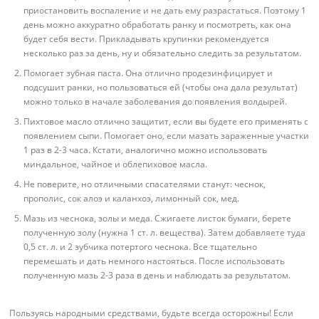
приостановить воспаление и не дать ему разрастаться. Поэтому 1
день можно аккуратно обработать ранку и посмотреть, как она
будет себя вести. Прикладывать крупинки рекомендуется
несколько раз за день, ну и обязательно следить за результатом.
Помогает зубная паста. Она отлично продезинфицирует и
подсушит ранки, но пользоваться ей (чтобы она дала результат)
можно только в начале заболевания до появления волдырей.
Пихтовое масло отлично защитит, если вы будете его применять с
появлением сыпи. Помогает оно, если мазать зараженные участки
1 раз в 2-3 часа. Кстати, аналогично можно использовать
миндальное, чайное и облепиховое масла.
Не поверите, но отличными спасателями станут: чеснок,
прополис, сок алоэ и каланхоэ, лимонный сок, мед.
Мазь из чеснока, золы и меда. Сжигаете листок бумаги, берете
полученную золу (нужна 1 ст. л. вещества). Затем добавляете туда
0,5 ст. л. и 2 зубчика потертого чеснока. Все тщательно
перемешать и дать немного настояться. После использовать
полученную мазь 2-3 раза в день и наблюдать за результатом.
Пользуясь народными средствами, будьте всегда осторожны! Если