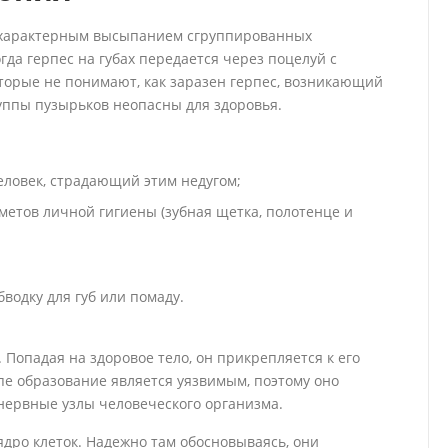
 с характерным высыпанием сгруппированных
гда герпес на губах передается через поцелуй с
торые не понимают, как заразен герпес, возникающий
руппы пузырьков неопасны для здоровья.
человек, страдающий этим недугом;
етов личной гигиены (зубная щетка, полотенце и
водку для губ или помаду.
 Попадая на здоровое тело, он прикрепляется к его
пе образование является уязвимым, поэтому оно
 нервные узлы человеческого организма.
дро клеток. Надежно там обосновываясь, они