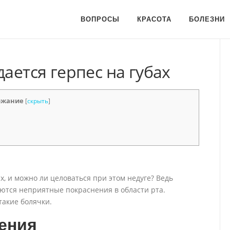
ВОПРОСЫ
КРАСОТА
БОЛЕЗНИ
дается герпес на губах
ржание
[
скрыть
]
ах, и можно ли целоваться при этом недуге? Ведь
ются неприятные покраснения в области рта.
такие болячки.
ения