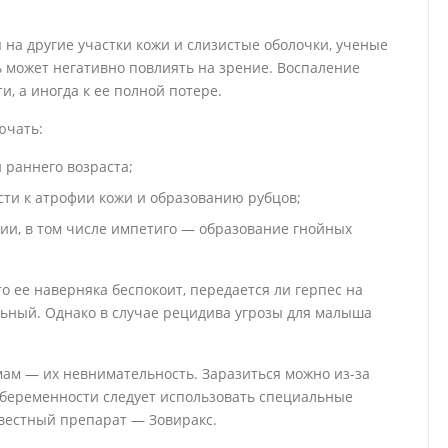
 на другие участки кожи и слизистые оболочки, ученые
 может негативно повлиять на зрение. Воспаление
, а иногда к ее полной потере.
ючать:
 раннего возраста;
ти к атрофии кожи и образованию рубцов;
ии, в том числе импетиго — образование гнойных
о ее наверняка беспокоит, передается ли герпес на
ельный. Однако в случае рецидива угрозы для малыша
мам — их невнимательность. Заразиться можно из-за
и беременности следует использовать специальные
вестный препарат — Зовиракс.