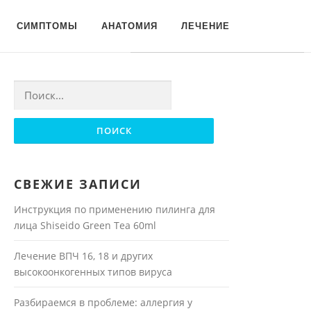
Для любых предложений по
СИМПТОМЫ
АНАТОМИЯ
ЛЕЧЕНИЕ
сайту: moyakoja@cp9.ru
Найти:
СВЕЖИЕ ЗАПИСИ
Инструкция по применению пилинга для
лица Shiseido Green Tea 60ml
Лечение ВПЧ 16, 18 и других
высокоонкогенных типов вируса
Разбираемся в проблеме: аллергия у