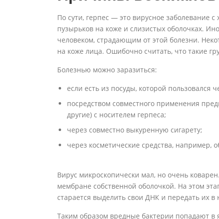
По сути, герпес — это вирусное заболевание
пузырьков на коже и слизистых оболочках. Ино
человеком, страдающим от этой болезни. Неко
на коже лица. Ошибочно считать, что такие г
Болезнью можно заразиться:
если есть из посуды, которой пользовался 
посредством совместного применения предм
другие) с носителем герпеса;
через совместно выкуренную сигарету;
через косметические средства, например, об
Вирус микроскопически мал, но очень коварен.
мембране собственной оболочкой. На этом эта
старается выделить свои ДНК и передать их в
Таким образом вредные бактерии попадают в я