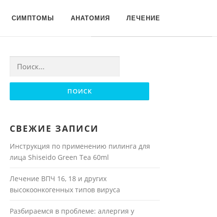
Для любых предложений по
СИМПТОМЫ
АНАТОМИЯ
ЛЕЧЕНИЕ
сайту: moyakoja@cp9.ru
Найти:
СВЕЖИЕ ЗАПИСИ
Инструкция по применению пилинга для
лица Shiseido Green Tea 60ml
Лечение ВПЧ 16, 18 и других
высокоонкогенных типов вируса
Разбираемся в проблеме: аллергия у