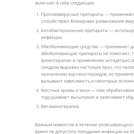
включает в себя следующее:
Противовирусные препараты — применяют н
способствуют блокировке размножения вир
Антибактериальные препараты — использу
инфекции.
Обезболивающие средства — принимают для
обезболивающие препараты не помогают, то
физиотерапии и применению антидепрессан
синдром выражен настолько ярко, что чело
назначению кортикостероидов, но применят
вызывают зависимость и некоторые осложн
Местные кремы и мази — ими обрабатывают
подсушивают высыпания и залечивают обр
Витаминотерапия.
Важным моментом в лечении опоясывающего г
важно не допустить попадания инфекции на п