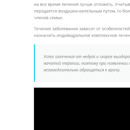
на все время лечения лучше отложить. Учитыв
передается воздушно-капельным путем, то бол
членов семьи.
Течение заболевания зависит от особенностей
назначить индивидуальное комплексное лече
Успех излечения от недуга и скорое выздо
начатой терапии, поэтому при появлении 
незамедлительно обращаться к врачу.