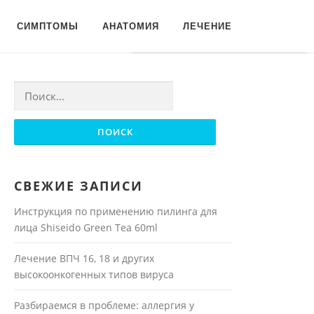
Для любых предложений по
СИМПТОМЫ
АНАТОМИЯ
ЛЕЧЕНИЕ
сайту: moyakoja@cp9.ru
Найти:
СВЕЖИЕ ЗАПИСИ
Инструкция по применению пилинга для
лица Shiseido Green Tea 60ml
Лечение ВПЧ 16, 18 и других
высокоонкогенных типов вируса
Разбираемся в проблеме: аллергия у