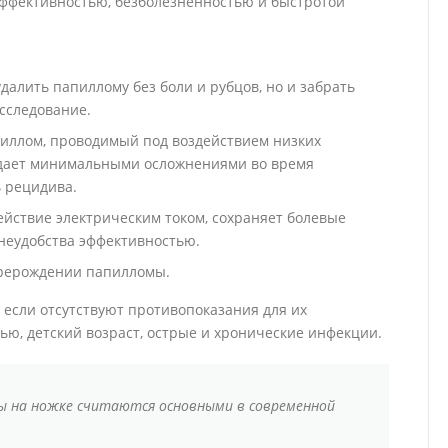
эффективностью, безболезненностью и быстротой
далить папиллому без боли и рубцов, но и забрать
сследование.
пиллом, проводимый под воздействием низких
адает минимальными осложнениями во время
ь рецидива.
йствие электрическим током, сохраняет болевые
неудобства эффективностью.
ерерождении папилломы.
 если отсутствуют противопоказания для их
ью, детский возраст, острые и хронические инфекции.
ы на ножке считаются основными в современной