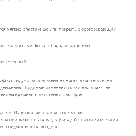
тся мягкие, эластичные или покрытые ороговевающим
овыми массами, бывает бородавчатой или
ли телесный.
форт, будучи расположена на ногах, в частности, на
редвижению. Видимые изменения кожи наступают не
ечением времени и действием факторов,
ами. Их развитие начинается с узелка,
тает и принимает вытянутую форму. Основными местами
пах и подмышечные впадины.