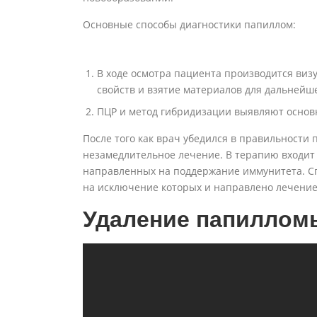
Основные способы диагностики папиллом:
В ходе осмотра пациента производится виз
свойств и взятие материалов для дальнейш
ПЦР и метод гибридизации выявляют основ
После того как врач убедился в правильности 
незамедлительное лечение. В терапию входит
направленных на поддержание иммунитета. С
на исключение которых и направлено лечение
Удаление папиллом