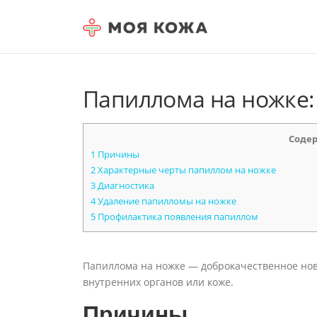
Skip to content
Папиллома на ножке:
Соде
1
Причины
2
Характерные черты папиллом на ножке
3
Диагностика
4
Удаление папилломы на ножке
5
Профилактика появления папиллом
Папиллома на ножке — доброкачественное но
внутренних органов или коже.
Причины