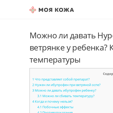
Skip to content
Можно ли давать Нур
ветрянке у ребенка?
температуры
Соде
1
Что представляет собой препарат?
2
Нужен ли ибупрофен при ветряной оспе?
3
Можно ли давать ибупрофен ребенку?
3.1
Можно ли сбивать температуру?
4
Когда и почему нельзя?
4.1
Побочные эффекты
4.2
Противопоказания