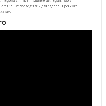
роведено соответствующее обследование с
негативных последствий для здоровья ребенка.
врачом.
го