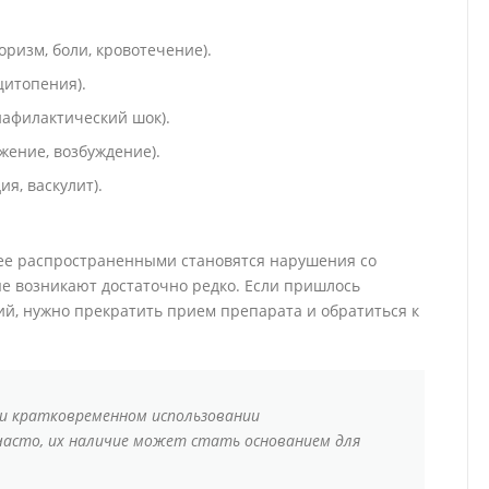
ризм, боли, кровотечение).
цитопения).
нафилактический шок).
жение, возбуждение).
я, васкулит).
ее распространенными становятся нарушения со
е возникают достаточно редко. Если пришлось
ний, нужно прекратить прием препарата и обратиться к
и кратковременном использовании
часто, их наличие может стать основанием для