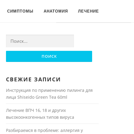
Для любых предложений по
СИМПТОМЫ
АНАТОМИЯ
ЛЕЧЕНИЕ
сайту: moyakoja@cp9.ru
Найти:
СВЕЖИЕ ЗАПИСИ
Инструкция по применению пилинга для
лица Shiseido Green Tea 60ml
Лечение ВПЧ 16, 18 и других
высокоонкогенных типов вируса
Разбираемся в проблеме: аллергия у