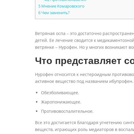
5
Мнение Комаровского
6
Чем заменить?
Ветряная оспа – это достаточно распростране
детей. Ее лечение сводится к медикаментозно
ветрянке – Нурофен. Но у многих возникают в
Что представляет с
Нурофен относится к нестероидным противово
активное вещество под названием ибупрофен
Обезболивающее.
Жаропонижающее.
Противовоспалительное.
Все это достигается благодаря угнетению син
веществ, играющих роль медиаторов в воспали