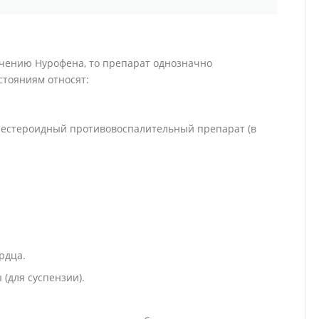
ачению Нурофена, то препарат однозначно
стояниям относят:
нестероидный противовоспалительный препарат (в
рдца.
(для суспензии).