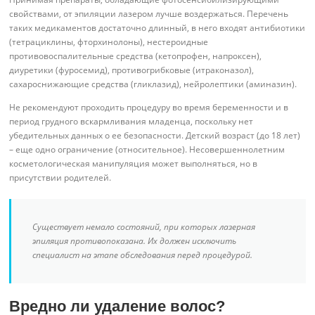
свойствами, от эпиляции лазером лучше воздержаться. Перечень
таких медикаментов достаточно длинный, в него входят антибиотики
(тетрациклины, фторхинолоны), нестероидные
противовоспалительные средства (кетопрофен, напроксен),
диуретики (фуросемид), противогрибковые (итраконазол),
сахароснижающие средства (гликлазид), нейролептики (аминазин).
Не рекомендуют проходить процедуру во время беременности и в
период грудного вскармливания младенца, поскольку нет
убедительных данных о ее безопасности. Детский возраст (до 18 лет)
– еще одно ограничение (относительное). Несовершеннолетним
косметологическая манипуляция может выполняться, но в
присутствии родителей.
Существует немало состояний, при которых лазерная
эпиляция противопоказана. Их должен исключить
специалист на этапе обследования перед процедурой.
Вредно ли удаление волос?