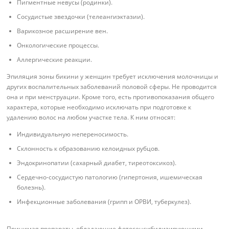
Пигментные невусы (родинки).
Сосудистые звездочки (телеангиэктазии).
Варикозное расширение вен.
Онкологические процессы.
Аллергические реакции.
Эпиляция зоны бикини у женщин требует исключения молочницы и
других воспалительных заболеваний половой сферы. Не проводится
она и при менструации. Кроме того, есть противопоказания общего
характера, которые необходимо исключать при подготовке к
удалению волос на любом участке тела. К ним относят:
Индивидуальную непереносимость.
Склонность к образованию келоидных рубцов.
Эндокринопатии (сахарный диабет, тиреотоксикоз).
Сердечно-сосудистую патологию (гипертония, ишемическая
болезнь).
Инфекционные заболевания (грипп и ОРВИ, туберкулез).
Принимая препараты, обладающие фотосенсибилизирующими