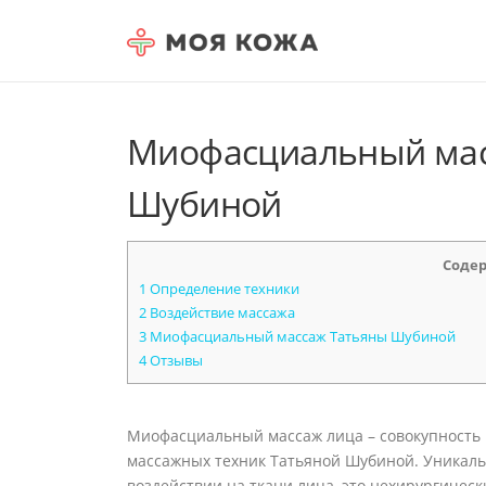
Skip to content
Миофасциальный мас
Шубиной
Соде
1
Определение техники
2
Воздействие массажа
3
Миофасциальный массаж Татьяны Шубиной
4
Отзывы
Миофасциальный массаж лица – совокупность
массажных техник Татьяной Шубиной. Уникаль
воздействии на ткани лица, это нехирургичес