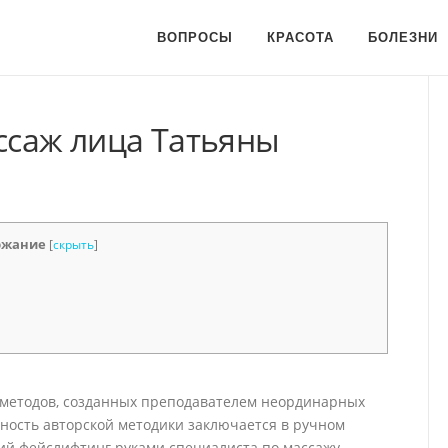
ВОПРОСЫ
КРАСОТА
БОЛЕЗНИ
саж лица Татьяны
ржание
[
скрыть
]
 методов, созданных преподавателем неординарных
ность авторской методики заключается в ручном
кий фейслифтинг руками специалиста по массажу.