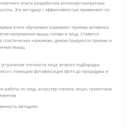
голетнего опыта разработала антиэнергозатратные
ьтаты. Эту методику с эффективностью применяют по
 первом этапе обучаемые осваивают приемы активного
нятия напряжения мышц головы и лица. Ставится
а спастических «зажимов», демонстрируются приемы и
бинных мышц.
 устранение отечности лица, второго подбородка.
екта с помощью фотофиксации (фото до процедуры и
е работы по лицу, искусству «лепить лицо», грамотным
лиентов.
енность методики.