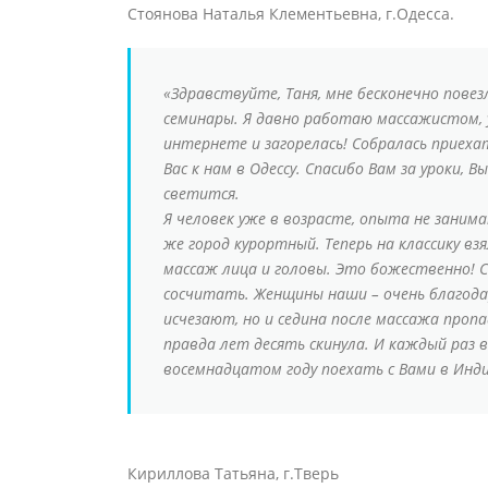
Стоянова Наталья Клементьевна, г.Одесса.
«Здравствуйте, Таня, мне бесконечно пове
семинары. Я давно работаю массажистом, у
интернете и загорелась! Собралась приехат
Вас к нам в Одессу. Спасибо Вам за уроки,
светится.
Я человек уже в возрасте, опыта не занима
же город курортный. Теперь на классику в
массаж лица и головы. Это божественно! С
сосчитать. Женщины наши – очень благода
исчезают, но и седина после массажа проп
правда лет десять скинула. И каждый раз 
восемнадцатом году поехать с Вами в Инд
Кириллова Татьяна, г.Тверь