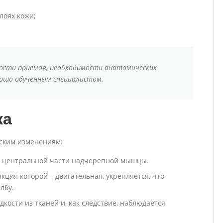
лоях кожи;
ности приемов, необходимости анатомических
ошо обученным специалистом.
жа
ским изменениям:
 центральной части надчерепной мышцы.
кция которой – двигательная, укрепляется, что
лбу.
кости из тканей и, как следствие, наблюдается