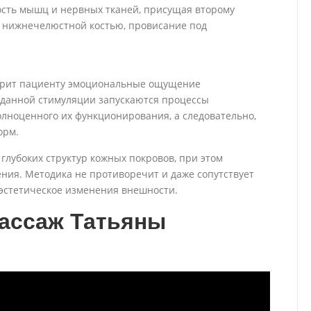
ость мышц и нервных тканей, присущая второму
д нижнечелюстной костью, провисание под
дарит пациенту эмоциональные ощущение
и данной стимуляции запускаются процессы
лноценного их функционирования, а следовательно,
орм.
глубоких структур кожных покровов, при этом
ния. Методика не противоречит и даже сопутствует
эстетическое изменения внешности.
ассаж Татьяны