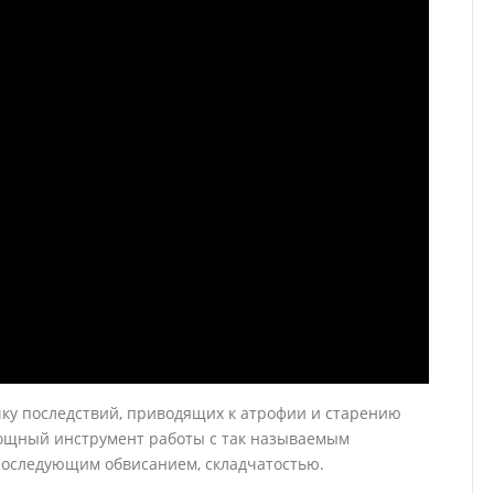
ку последствий, приводящих к атрофии и старению
ощный инструмент работы с так называемым
последующим обвисанием, складчатостью.