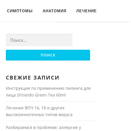
Для любых предложений по
СИМПТОМЫ
АНАТОМИЯ
ЛЕЧЕНИЕ
сайту: moyakoja@cp9.ru
Найти:
СВЕЖИЕ ЗАПИСИ
Инструкция по применению пилинга для
лица Shiseido Green Tea 60ml
Лечение ВПЧ 16, 18 и других
высокоонкогенных типов вируса
Разбираемся в проблеме: аллергия у