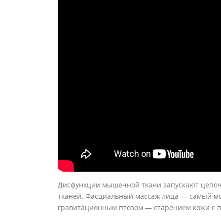
Дисфункции мышечной ткани запускают цепоч
тканей. Фасциальный массаж лица — самый м
гравитационным птозом — старением кожи с 