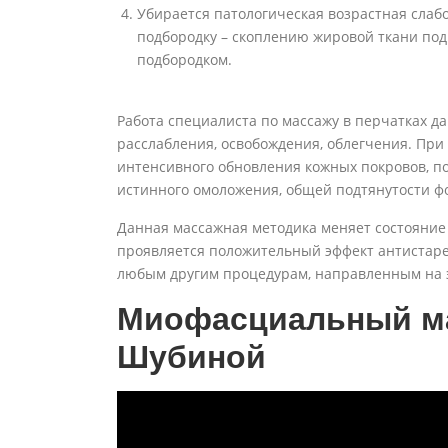
Убирается патологическая возрастная слаб
подбородку – скоплению жировой ткани по
подбородком.
Работа специалиста по массажу в перчатках 
расслабления, освобождения, облегчения. Пр
интенсивного обновления кожных покровов, по
истинного омоложения, общей подтянутости ф
Данная массажная методика меняет состояние 
проявляется положительный эффект антистаре
любым другим процедурам, направленным на 
Миофасциальный м
Шубиной