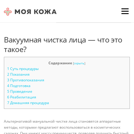
Skip to content
Для любых предложений по
Menu
сайту: moyakoja@cp9.ru
Вакуумная чистка лица — что это
такое?
Содержание
[
скрыть
]
1
Суть процедуры
2
Показания
3
Противопоказания
4
Подготовка
5
Проведение
6
Реабилитация
7
Домашняя процедура
Альтернативой мануальной чистке лица становятся аппаратные
методы, которыми предлагают воспользоваться в косметических
салонах. Они имеют массу преимуществ, позволяя получить быстрый