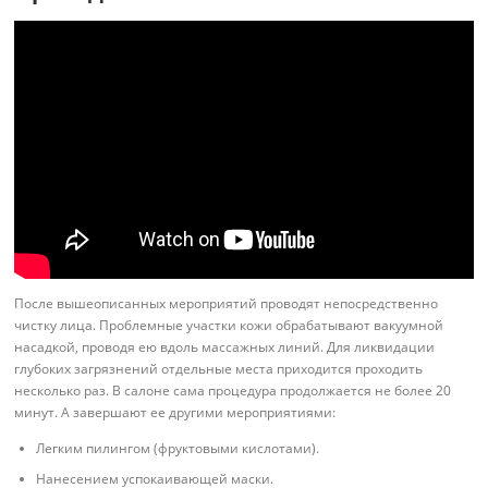
После вышеописанных мероприятий проводят непосредственно
чистку лица. Проблемные участки кожи обрабатывают вакуумной
насадкой, проводя ею вдоль массажных линий. Для ликвидации
глубоких загрязнений отдельные места приходится проходить
несколько раз. В салоне сама процедура продолжается не более 20
минут. А завершают ее другими мероприятиями:
Легким пилингом (фруктовыми кислотами).
Нанесением успокаивающей маски.