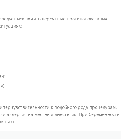
 следует исключить вероятные противопоказания.
ситуациях:
и).
я).
гиперчувствительности к подобного рода процедурам,
или аллергия на местный анестетик. При беременности
уляцию.