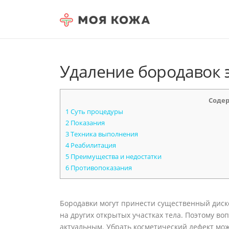
Skip to content
Удаление бородавок 
Соде
1
Суть процедуры
2
Показания
3
Техника выполнения
4
Реабилитация
5
Преимущества и недостатки
6
Противопоказания
Бородавки могут принести существенный диск
на других открытых участках тела. Поэтому во
актуальным. Убрать косметический дефект мож