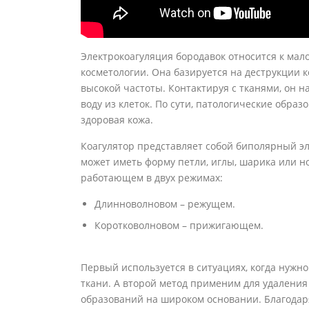
Электрокоагуляция бородавок относится к м
косметологии. Она базируется на деструкции 
высокой частоты. Контактируя с тканями, он н
воду из клеток. По сути, патологические обра
здоровая кожа.
Коагулятор представляет собой биполярный э
может иметь форму петли, иглы, шарика или н
работающем в двух режимах:
Длинноволновом – режущем.
Коротковолновом – прижигающем.
Первый используется в ситуациях, когда нужно
ткани. А второй метод применим для удаления
образований на широком основании. Благодар