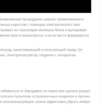
алоинвазивным процедурам, широко применяемым в
кожных наростов с помощью электрического тока
агревает их, коагулируя молекулы белка и выпаривая
зования просто выжигаются, а на их месте формируется
лектрод, накапливающий и излучающий заряд. Он
ожа. Электрокоагулятор соединен с аппаратом,
 избавиться от бородавки на ножке или сделать разрез
 плоских папиллом, остроконечных кондилом и прочих
я электрокоагуляции, можно эффективно убрать любые