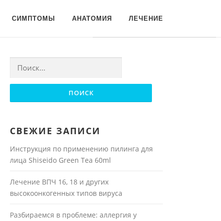
Для любых предложений по
СИМПТОМЫ
АНАТОМИЯ
ЛЕЧЕНИЕ
сайту: moyakoja@cp9.ru
Найти:
СВЕЖИЕ ЗАПИСИ
Инструкция по применению пилинга для
лица Shiseido Green Tea 60ml
Лечение ВПЧ 16, 18 и других
высокоонкогенных типов вируса
Разбираемся в проблеме: аллергия у