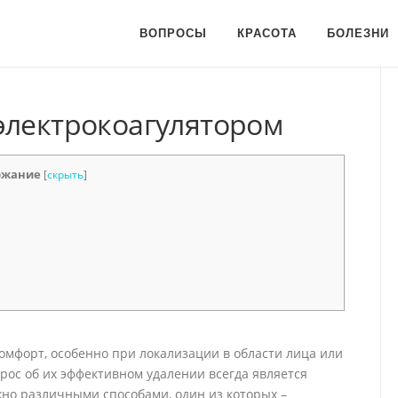
ВОПРОСЫ
КРАСОТА
БОЛЕЗНИ
электрокоагулятором
ржание
[
скрыть
]
омфорт, особенно при локализации в области лица или
прос об их эффективном удалении всегда является
но различными способами, один из которых –