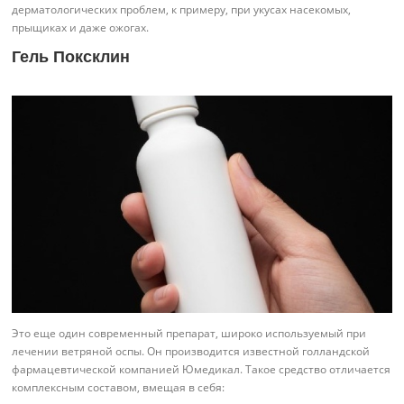
дерматологических проблем, к примеру, при укусах насекомых,
прыщиках и даже ожогах.
Гель Поксклин
Это еще один современный препарат, широко используемый при
лечении ветряной оспы. Он производится известной голландской
фармацевтической компанией Юмедикал. Такое средство отличается
комплексным составом, вмещая в себя: