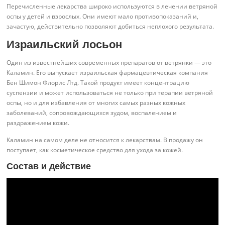
Перечисленные лекарства широко используются в лечении ветряной
оспы у детей и взрослых. Они имеют мало противопоказаний и,
зачастую, действительно позволяют добиться неплохого результата.
Израильский лосьон
Один из известнейших современных препаратов от ветрянки — это
Каламин. Его выпускает израильская фармацевтическая компания
Бен Шимон Флорис Лтд. Такой продукт имеет концентрацию
суспензии и может использоваться не только при терапии ветряной
оспы, но и для избавления от многих самых разных кожных
заболеваний, сопровождающихся зудом, воспалением и
раздражением кожи.
Каламин на самом деле не относится к лекарствам. В продажу он
поступает, как косметическое средство для ухода за кожей.
Состав и действие