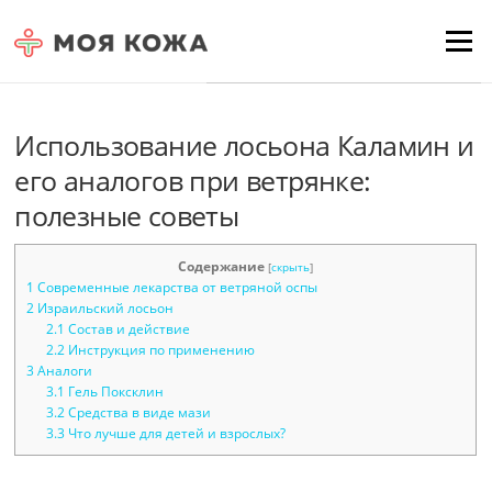
Skip to content
Для любых предложений по
Menu
сайту: moyakoja@cp9.ru
Использование лосьона Каламин и
его аналогов при ветрянке:
полезные советы
Содержание
[
скрыть
]
1
Современные лекарства от ветряной оспы
2
Израильский лосьон
2.1
Состав и действие
2.2
Инструкция по применению
3
Аналоги
3.1
Гель Поксклин
3.2
Средства в виде мази
3.3
Что лучше для детей и взрослых?