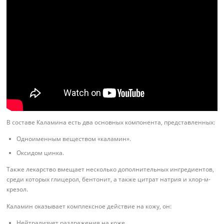
В составе Каламина есть два основных компонента, представленных:
Одноименным веществом «каламин».
Оксидом цинка.
Также лекарство вмещает несколько дополнительных ингредиентов,
среди которых глицерол, бентонит, а также цитрат натрия и хлор-м-
крезол.
Каламин оказывает комплексное действие на кожу, он:
Нейтрализует раздражения на коже.