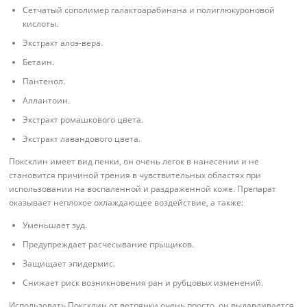
Сетчатый сополимер галактоарабинана и полиглюкуроновой
кислоты.
Экстракт алоэ-вера.
Бетаин.
Пантенол.
Аллантоин.
Экстракт ромашкового цвета.
Экстракт лавандового цвета.
Поксклин имеет вид пенки, он очень легок в нанесении и не
становится причиной трения в чувствительных областях при
использовании на воспаленной и раздраженной коже. Препарат
оказывает неплохое охлаждающее воздействие, а также:
Уменьшает зуд.
Предупреждает расчесывание прыщиков.
Защищает эпидермис.
Снижает риск возникновения ран и рубцовых изменений.
Использовать Поксклин от ветрянки очень просто, он выдавливается