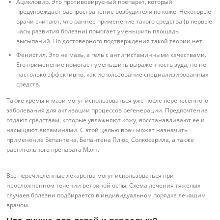
Ацикловир. Это противовирусный препарат, который
предупреждает распространение возбудителя по коже. Некоторые
врачи считают, что раннее применение такого средства (в первые
часы развития болезни) помогает уменьшить площадь
высыпаний. Но достоверного подтверждения такой теории нет.
Фенистил. Это не мазь, а гель с антигистаминными качествами.
Его применение помогает уменьшить выраженность зуда, но не
настолько эффективно, как использование специализированных
средств.
Также кремы и мази могут использоваться уже после перенесенного
заболевания для активации процессов регенерации. Предпочтение
отдают средствам, которые увлажняют кожу, восстанавливают ее и
насыщают витаминами. С этой целью врач может назначить
применение Бепантена, Бепантена Плюс, Солкосерила, а также
растительного препарата Мэлт.
Все перечисленные лекарства могут использоваться при
неосложненном течении ветряной оспы. Схема лечения тяжелых
случаев болезни подбирается в индивидуальном порядке лечащим
врачом.