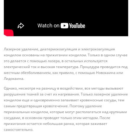
Лазерное удаление, диатермокоагуляция и электрокоагуляция
кондилом основаны на прижигании кондилом. Только в одном случае
это делается с помощью лазера, в остальных используется
электрический ток и высокая температура. Процедура проводится под
местным обезболиванием, как правило, с помощью Новокаина или
Лидокаина.
Однако, несмотря на разницу в воздействии, все методы вызывают
разрушение тканей за счет их нагревания. Только лазерное удаление
кондилом еще и одновременно запаивает кровеносные сосуды, тем
самым предотвращая кровотечение. Поэтому удаление
перианальных кондилом, которые могут располагаться над крупными
сосудами, в основном проводят только этим методом. После
прижигания остается небольшая ранка, которая заживает
самостоятельно.