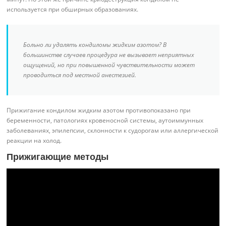
используется при обширных образованиях.
Больно ли удалять кондиломы жидким азотом? В
большинстве случаев процедура не вызывает неприятных
ощущений, но при повышенной чувствительности может
проводиться под местной анестезией.
Прижигание кондилом жидким азотом противопоказано при
беременности, патологиях кровеносной системы, аутоиммунных
заболеваниях, эпилепсии, склонности к судорогам или аллергической
реакции на холод.
Прижигающие методы