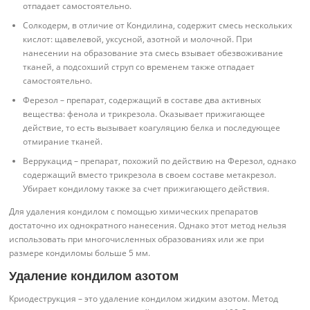
отпадает самостоятельно.
Солкодерм, в отличие от Кондилина, содержит смесь нескольких
кислот: щавелевой, уксусной, азотной и молочной. При
нанесении на образование эта смесь взывает обезвоживание
тканей, а подсохший струп со временем также отпадает
самостоятельно.
Ферезол – препарат, содержащий в составе два активных
вещества: фенола и трикрезола. Оказывает прижигающее
действие, то есть вызывает коагуляцию белка и последующее
отмирание тканей.
Веррукацид – препарат, похожий по действию на Ферезол, однако
содержащий вместо трикрезола в своем составе метакрезол.
Убирает кондилому также за счет прижигающего действия.
Для удаления кондилом с помощью химических препаратов
достаточно их однократного нанесения. Однако этот метод нельзя
использовать при многочисленных образованиях или же при
размере кондиломы больше 5 мм.
Удаление кондилом азотом
Криодеструкция – это удаление кондилом жидким азотом. Метод