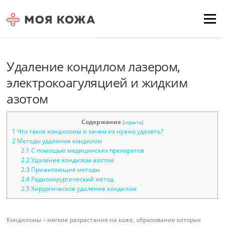
Skip to content
Для любых предложений по
Menu
сайту: moyakoja@cp9.ru
Удаление кондилом лазером,
электрокоагуляцией и жидким
азотом
Содержание
[
скрыть
]
1
Что такое кондиломы и зачем их нужно удалять?
2
Методы удаления кондилом
2.1
С помощью медицинских препаратов
2.2
Удаление кондилом азотом
2.3
Прижигающие методы
2.4
Радиохирургический метод
2.5
Хирургическое удаление кондилом
Кондиломы – мягкие разрастания на коже, образование которых