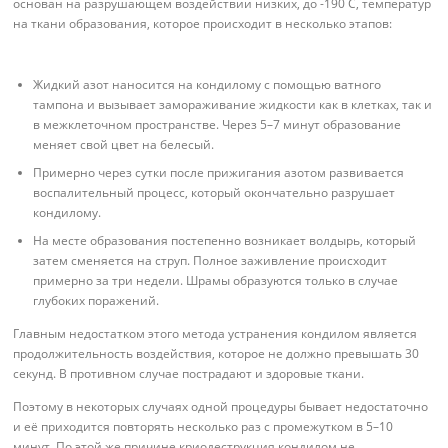
основан на разрушающем воздействии низких, до -190 C, температур
на ткани образования, которое происходит в несколько этапов:
Жидкий азот наносится на кондилому с помощью ватного
тампона и вызывает замораживание жидкости как в клетках, так и
в межклеточном пространстве. Через 5–7 минут образование
меняет свой цвет на белесый.
Примерно через сутки после прижигания азотом развивается
воспалительный процесс, который окончательно разрушает
кондилому.
На месте образования постепенно возникает волдырь, который
затем сменяется на струп. Полное заживление происходит
примерно за три недели. Шрамы образуются только в случае
глубоких поражений.
Главным недостатком этого метода устранения кондилом является
продолжительность воздействия, которое не должно превышать 30
секунд. В противном случае пострадают и здоровые ткани.
Поэтому в некоторых случаях одной процедуры бывает недостаточно
и её приходится повторять несколько раз с промежутком в 5–10
минут. По этой же причине криодеструкция кондилом не