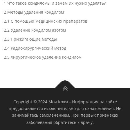
1
Что такое кондиломы и зачем их нужно удалять?
2
Методы удаления кондилом
2.1
С помощью медицинских препаратов
2.2
Удаление кондилом азотом
2.3
Прижигающие методы
2.4
Радиохирургический метод
2.5
Хирургическое удаление кондилом
Copyright © 2024 Моя Кожа
-
Информация на сайте
предоставляется исключительно для ознакомления. Не
занимайтесь самолечением. При первых признаках
заболевания обратитесь к врачу.