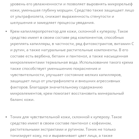
уровень его увлажненности и позволяет выровнять микрорельеф
кожи, уменьшая глубину морщин. Средство также защищает лицо
от ультрафиолета, снижает выраженность стянутости и
шелушения и замедляет процессы увядания.
Крем капилляропротектор для кожи, склонной к куперозу. Такое
средство имеет в своем составе ряд компонентов, способных
укреплять капилляры, в частности, ряд фитоэкстрактов, витамин С
и рутин, а также натуральные растительные компоненты. В его
составе есть вербена, бетаин и пантенол, а также насыщенная
микроэлементами термальная вода. Использование такого крема
также способствует уменьшению покраснения и
чувствительности, улучшает состояние мелких капилляров,
защищает лицо от ультрафиолета и внешних агрессивных
факторов. Благодаря значительному содержанию
микроэлементов, крем помогает восстановить минеральный
баланс кожи.
Тоник для чувствительной кожи, склонной к куперозу. Такое
средство имеет в своем составе пантенол с кофеином,
растительными экстрактами и рутином. Тоник не только
тонизирует кожу, но и выравнивает цвет лица, а также