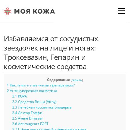
Skip to content
Для любых предложений по
Menu
сайту: moyakoja@cp9.ru
Избавляемся от сосудистых
звездочек на лице и ногах:
Троксевазин, Гепарин и
косметические средства
Содержание
[
скрыть
]
1
Как лечить аптечными препаратами?
2
Антикуперозная косметика
2.1
КОРА
2.2
Средства Виши (Vichy)
2.3
Лечебная косметика Биодерма
2.4
Доктор Таффи
2.5
Avene Diroseal
2.6
Antirougeurs FORT
2.7
Uriage при склонной к звездочкам коже