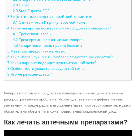
2.8
Lierac
2.9
Stop Cuperoz SOS
3
Эффективные средства корейской косметики
3.1
С витамином К при куперозной коже
4
Какие лекарства помогут против сосудистых звездочек?
4.1
Троксевазин гель
4.2
Троксерутин в лечении капилляров
4.3
Гепариновая мазь против болезни
5
Мазь при звездочках на ногах
6
Как выбрать лучшее и наиболее эффективное средство?
7
Какой вариант подойдет чувствительной коже?
8
Особенности ухода при сосудистой сетке
9
Что не рекомендуется?
Купероз или тонкие сосудистые «звездочки» на лице — это очень
распространенная проблема. Чтобы сделать такой дефект менее
заметным и предупредить его дальнейшее прогрессирование, нужно
обязательно обеспечить коже правильный комплексный уход.
Как лечить аптечными препаратами?