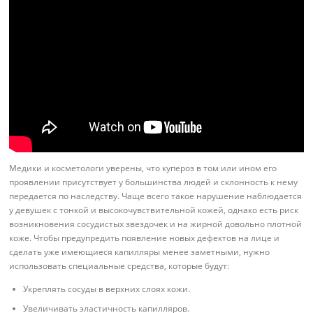
Медики и косметологи уверены, что купероз в том или ином его
проявлении присутствует у большинства людей и склонность к нему
передается по наследству. Чаще всего такое нарушение наблюдается
у девушек с тонкой и высокочувствительной кожей, однако есть риск
возникновения сосудистых звездочек и на жирной довольно плотной
коже. Чтобы предупредить появление новых дефектов на лице и
сделать уже имеющиеся капилляры менее заметными, нужно
использовать специальные средства, которые будут:
Укреплять сосуды в верхних слоях кожи.
Увеличивать эластичность капилляров.