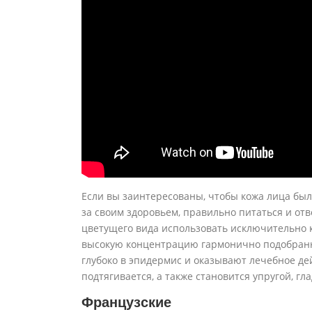
Если вы заинтересованы, чтобы кожа лица был
за своим здоровьем, правильно питаться и отв
цветущего вида использовать исключительно 
высокую концентрацию гармонично подобранн
глубоко в эпидермис и оказывают лечебное дей
подтягивается, а также становится упругой, гл
Французские