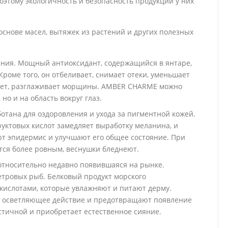
оэтому экологичность и безопасность продукции у них
 основе масел, вытяжек из растений и других полезных
ния. Мощный антиоксидант, содержащийся в янтаре,
Кроме того, он отбеливает, снимает отеки, уменьшает
итает, разглаживает морщины. AMBER CHARME можно
 но и на область вокруг глаз.
тана для оздоровления и ухода за пигментной кожей.
уктовых кислот замедляет выработку меланина, и
т эпидермис и улучшают его общее состояние. При
тся более ровным, веснушки бледнеют.
 относительно недавно появившаяся на рынке.
етровых рыб. Белковый продукт морского
кислотами, которые увлажняют и питают дерму.
ое осветляющее действие и предотвращают появление
стичной и приобретает естественное сияние.