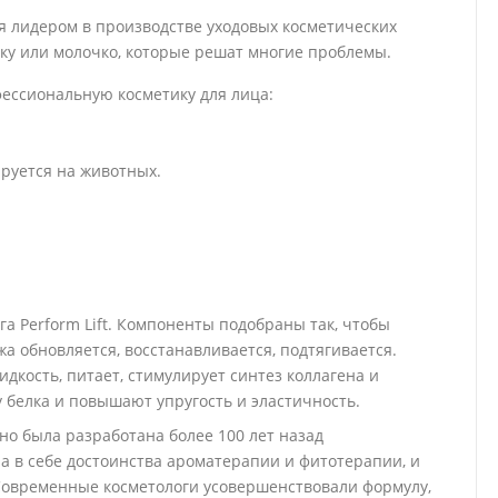
ся лидером в производстве уходовых косметических
тку или молочко, которые решат многие проблемы.
ессиональную косметику для лица:
ируется на животных.
 Perform Lift. Компоненты подобраны так, чтобы
жа обновляется, восстанавливается, подтягивается.
кость, питает, стимулирует синтез коллагена и
 белка и повышают упругость и эластичность.
о была разработана более 100 лет назад
 в себе достоинства ароматерапии и фитотерапии, и
Современные косметологи усовершенствовали формулу,