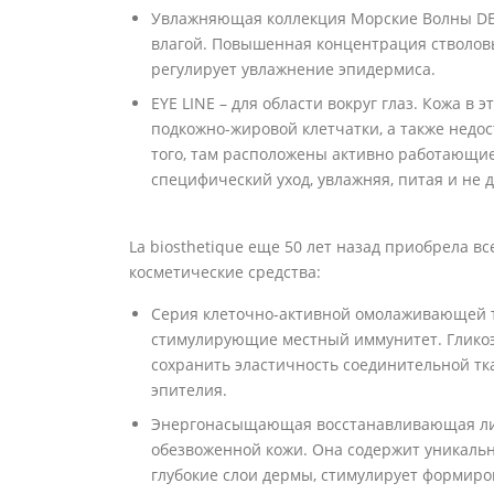
Увлажняющая коллекция Морские Волны DES
влагой. Повышенная концентрация стволов
регулирует увлажнение эпидермиса.
EYE LINE – для области вокруг глаз. Кожа в 
подкожно-жировой клетчатки, а также недо
того, там расположены активно работающие
специфический уход, увлажняя, питая и не
La biosthetique еще 50 лет назад приобрела 
косметические средства:
Серия клеточно-активной омолаживающей 
стимулирующие местный иммунитет. Гликоэк
сохранить эластичность соединительной тк
эпителия.
Энергонасыщающая восстанавливающая лин
обезвоженной кожи. Она содержит уникальн
глубокие слои дермы, стимулирует формир