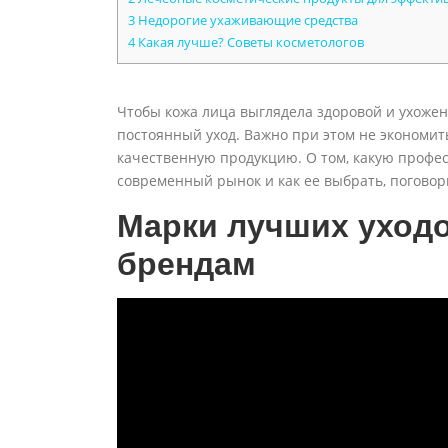
3
Недорогие ухаживающие средства
4
Какая лучше? Советы косметологов
Чтобы кожа лица выглядела здоровой и ухоже
постоянный уход. Важно при этом не экономит
качественную продукцию. О том, какую профе
современный рынок и как ее выбрать, поговор
Марки лучших уходо
брендам