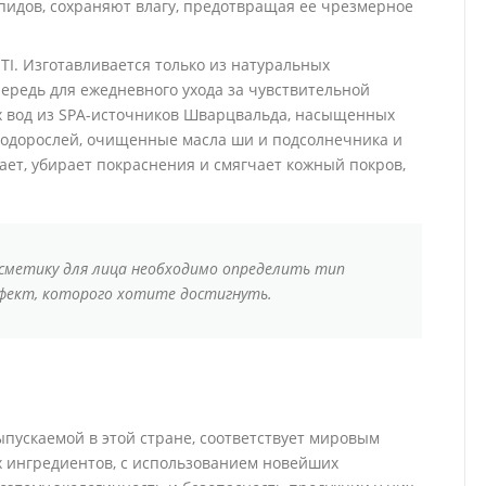
идов, сохраняют влагу, предотвращая ее чрезмерное
I. Изготавливается только из натуральных
ередь для ежедневного ухода за чувствительной
х вод из SPA-источников Шварцвальда, насыщенных
одорослей, очищенные масла ши и подсолнечника и
вает, убирает покраснения и смягчает кожный покров,
сметику для лица необходимо определить тип
фект, которого хотите достигнуть.
ыпускаемой в этой стране, соответствует мировым
х ингредиентов, с использованием новейших