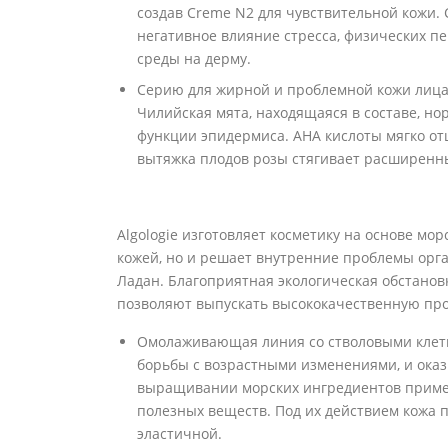
создав Creme N2 для чувствительной кожи.
негативное влияние стресса, физических п
среды на дерму.
Серию для жирной и проблемной кожи лица E
Чилийская мята, находящаяся в составе, н
функции эпидермиса. АНА кислоты мягко о
вытяжка плодов розы стягивает расширенн
Algologie изготовляет косметику на основе мо
кожей, но и решает внутренние проблемы орг
Ладан. Благоприятная экологическая обстанов
позволяют выпускать высококачественную пр
Омолаживающая линия со стволовыми клетка
борьбы с возрастными изменениями, и ока
выращивании морских ингредиентов примен
полезных веществ. Под их действием кожа п
эластичной.