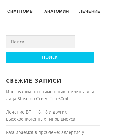
Для любых предложений по
СИМПТОМЫ
АНАТОМИЯ
ЛЕЧЕНИЕ
сайту: moyakoja@cp9.ru
Найти:
СВЕЖИЕ ЗАПИСИ
Инструкция по применению пилинга для
лица Shiseido Green Tea 60ml
Лечение ВПЧ 16, 18 и других
высокоонкогенных типов вируса
Разбираемся в проблеме: аллергия у