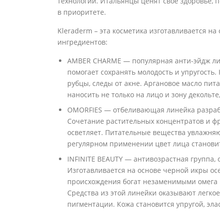
технологий. Итальянцы ценят свое здоровье, п
в приоритете.
Kleraderm – эта косметика изготавливается на
ингредиентов:
AMBER CHARME — популярная анти-эйдж ли
помогает сохранять молодость и упругость. 
рубцы, следы от акне. Аргановое масло п
наносить не только на лицо и зону декольте,
OMORFIES — отбеливающая линейка разрабо
Сочетание растительных концентратов и фр
осветляет. Питательные вещества увлажняю
регулярном применении цвет лица станови
INFINITE BEAUTY — антивозрастная группа,
Изготавливается на основе черной икры ос
происхождения богат незаменимыми омега 
Средства из этой линейки оказывают легк
пигментации. Кожа становится упругой, эла