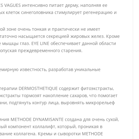
 VAGUES интенсивно питает дерму, наполняя ее
ых клеток синеголовника стимулирует регенерацию и
этой зоне очень тонкая и практически не имеет
статочно насыщается секрецией жировых желез. Кроме
 мышцы глаз. EYE LINE обеспечивает данной области
 допуская преждевременного старения.
всемирную известность, разработав уникальные
терапии DERMOSTHETIQUE содержит фитоэкстракты,
стракты тормозят накопление сахаров, что помогает
ани, подтянуть контур лица, выровнять микрорельеф
ия METHODE DYNAMISANTE создана для очень сухой,
ый компонент коллалифт, который, проникая в
ование коллагена. Кремы и сыворотки METHODE