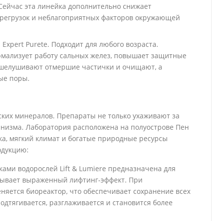
 Сейчас эта линейка дополнительно снижает
ерегрузок и неблагоприятных факторов окружающей
xpert Purete. Подходит для любого возраста.
ормализует работу сальных желез, повышает защитные
тшелушивают отмершие частички и очищают, а
ые поры.
рских минералов. Препараты не только ухаживают за
анизма. Лаборатория расположена на полуострове Пен
ка, мягкий климат и богатые природные ресурсы
одукцию:
ми водорослей Lift & Lumiere предназначена для
зывает выраженный лифтинг-эффект. При
яется биореактор, что обеспечивает сохранение всех
одтягивается, разглаживается и становится более