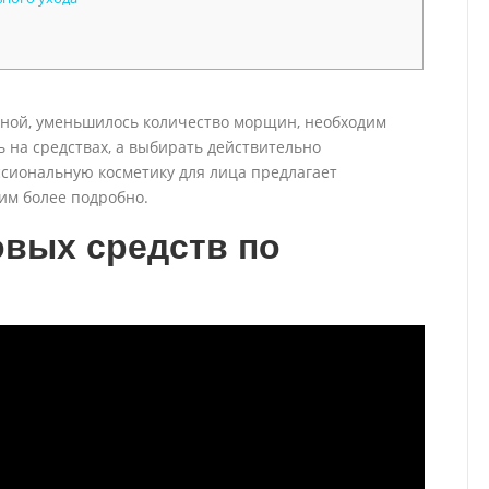
нной, уменьшилось количество морщин, необходим
ь на средствах, а выбирать действительно
ссиональную косметику для лица предлагает
им более подробно.
вых средств по