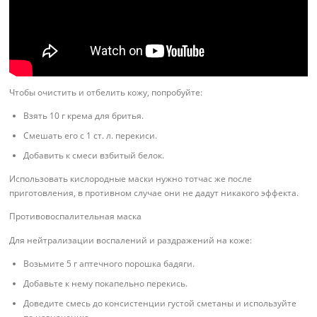
Чтобы очистить и отбелить кожу, попробуйте:
Взять 10 г крема для бритья.
Смешать его с 1 ст. л. перекиси.
Добавить к смеси взбитый белок.
Использовать кислородные маски нужно тотчас же после
приготовления, в противном случае они не дадут никакого эффекта.
Противовоспалительная маска
Для нейтрализации воспалений и раздражений на коже:
Возьмите 5 г аптечного порошка бадяги.
Добавьте к нему покапельно перекись.
Доведите смесь до консистенции густой сметаны и используйте