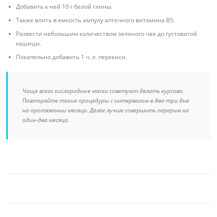
Добавить к ней 10 г белой глины.
Также влить в емкость ампулу аптечного витамина В5.
Развести небольшим количеством зеленого чая до густоватой
кашицы.
Покапельно добавить 1 ч. л. перекиси.
Чаще всего кислородные маски советуют делать курсово.
Повторяйте такие процедуры с интервалом в два-три дня
на протяжении месяца. Далее лучше совершить перерыв на
один-два месяца.