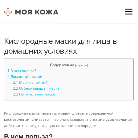
Skip to content
Для любых предложений по
Menu
сайту: moyakoja@cp9.ru
Кислородные маски для лица в
домашних условиях
Содержание
[
скрыть
]
1
В чем польза?
2
Домашние маски
2.1
Маски с глиной
2.2
Отбеливающая маска
2.3
Питательная маска
Кислородная маска является новым словом в современной
косметологии. Считается, что она оказывает поистине удивительное
действие на кожу, насыщая ее клетки кислородом.
В чем польза?