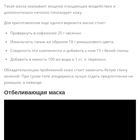
Такая маска оказывает мощное очищающее воздействие и
дополнительно неплохо тонизирует кожу.
Для приготовления еще одного варианта маски стоит:
Провернуть в кофемолке 25 г овсянки.
Измельчить таким же образом 10 г ромашкового цвета.
Соединить эти компоненты и добавить к ним 15 г белой глины.
Добавить в емкость 100 мл воды и 1 ст. л. перекиси.
Обладательницам проблемной кожи стоит заменить белую глину
зеленой. При сухом типе эпидермиса лучше отдать предпочтение не
ромашке, а лаванде.
Отбеливающая маска