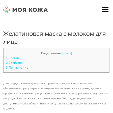
Skip to content
Для любых предложений по
Menu
сайту: moyakoja@cp9.ru
Желатиновая маска с молоком для
лица
Содержание
[
скрыть
]
1
Состав
2
Свойства
3
Применение
Для поддержания красоты и привлекательности совсем не
обязательно регулярно посещать косметические салоны, делать
профессиональные процедуры и пользоваться дорогими средствами
по уходу. Состояние кожи лица можно без труда улучшить
доступными способами, например, с помощью масок из желатина и
молока.