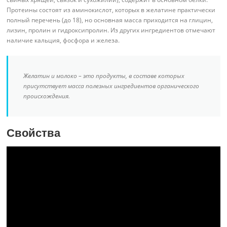
Протеины состоят из аминокислот, которых в желатине практически
полный перечень (до 18), но основная масса приходится на глицин,
лизин, пролин и гидроксипролин. Из других ингредиентов отмечают
наличие кальция, фосфора и железа.
Желатин и молоко – это продукты, в составе которых
присутствует масса полезных ингредиентов органического
происхождения.
Свойства