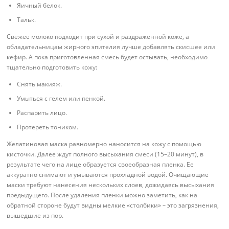
Яичный белок.
Тальк.
Свежее молоко подходит при сухой и раздраженной коже, а
обладательницам жирного эпителия лучше добавлять скисшее или
кефир. А пока приготовленная смесь будет остывать, необходимо
тщательно подготовить кожу:
Снять макияж.
Умыться с гелем или пенкой.
Распарить лицо.
Протереть тоником.
Желатиновая маска равномерно наносится на кожу с помощью
кисточки. Далее ждут полного высыхания смеси (15–20 минут), в
результате чего на лице образуется своеобразная пленка. Ее
аккуратно снимают и умываются прохладной водой. Очищающие
маски требуют нанесения нескольких слоев, дожидаясь высыхания
предыдущего. После удаления пленки можно заметить, как на
обратной стороне будут видны мелкие «столбики» – это загрязнения,
вышедшие из пор.