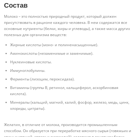
Состав
Молоко – это полностью природный продукт, который должен
присутствовать в рационе каждого человека. В нем содержатся все
основные нутриенты (белки, жиры и углеводы), а также масса других
полезных для организма веществ:
Жирные кислоты (моно- и полиненасыщенные).
Аминокислоты (незаменимые и заменимые).
Нуклеиновые кислоты.
Иммуноглобулины.
Ферменты (лизоцим, пероксидаза).
Витамины (группы B, ретинол, кальциферол, аскорбиновая
кислота).
Минералы (кальций, магний, калий, фосфор, железо, медь, цинк,
хлориды, цитраты).
Желатин, в отличие от молока, производится промышленным
способом. Он образуется при переработке мясного сырья (говяжьих и
свиных хрящей, связок и сухожилий), содержит в основном белки.