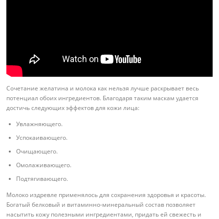
Сочетание желатина и молока как нельзя лучше раскрывает весь
потенциал обоих ингредиентов. Благодаря таким маскам удается
достичь следующих эффектов для кожи лица:
Увлажняющего.
Успокаивающего.
Очищающего.
Омолаживающего.
Подтягивающего.
Молоко издревле применялось для сохранения здоровья и красоты.
Богатый белковый и витаминно-минеральный состав позволяет
насытить кожу полезными ингредиентами, придать ей свежесть и