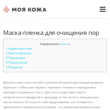
Skip to content
Для любых предложений по
Menu
сайту: moyakoja@cp9.ru
Маска-пленка для очищения пор
Содержание
[
скрыть
]
1
Характеристики
2
Приготовление
3
Подготовка
4
Применение
5
Результат
Держать кожу лица чистой и ухоженной важно для каждой девушки.
Бороться с забитыми порами, черными точками и комедонами
приходится довольно часто. Для этого существует масса
косметических продуктов и процедур, в том числе и очищающие
маски-пленки. Что они из себя представляют, как готовятся и
применяются в домашних условиях – на указанные вопросы ищут