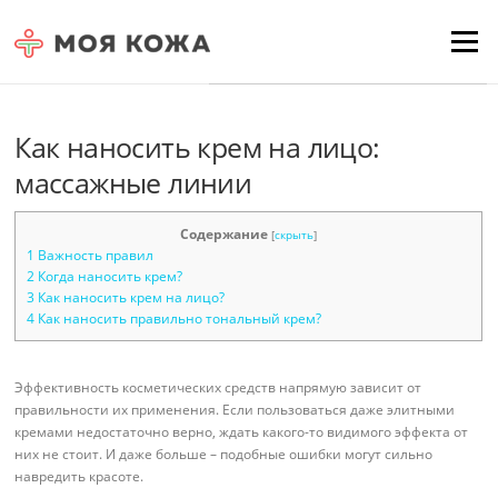
Skip to content
Для любых предложений по
Menu
сайту: moyakoja@cp9.ru
Как наносить крем на лицо:
массажные линии
Содержание
[
скрыть
]
1
Важность правил
2
Когда наносить крем?
3
Как наносить крем на лицо?
4
Как наносить правильно тональный крем?
Эффективность косметических средств напрямую зависит от
правильности их применения. Если пользоваться даже элитными
кремами недостаточно верно, ждать какого-то видимого эффекта от
них не стоит. И даже больше – подобные ошибки могут сильно
навредить красоте.