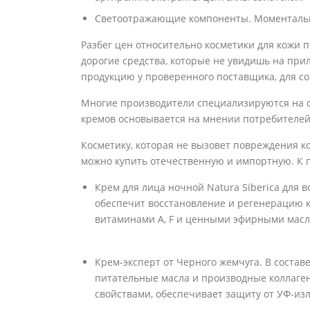
Светоотражающие компоненты. Моментальн
Разбег цен относительно косметики для кожи 
дорогие средства, которые не увидишь на при
продукцию у проверенного поставщика, для со
Многие производители специализируются на с
кремов основывается на мнении потребителей 
Косметику, которая не вызовет повреждения к
можно купить отечественную и импортную. К п
Крем для лица ночной Natura Siberica для 
обеспечит восстановление и регенерацию к
витаминами А, F и ценными эфирными масл
Крем-эксперт от Черного жемчуга. В состав
питательные масла и производные коллаг
свойствами, обеспечивает защиту от УФ-из