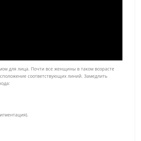
емом для лица. Почти все женщины в таком возрасте
асположение соответствующих линий. Замедлить
хода:
игментация).