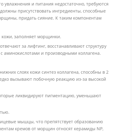
то увлажнения и питания недостаточно, требуются
 должны присутствовать ингредиенты, способные
орщины, придать сияние. К таким компонентам
 кожи, заполняет морщинки.
отвечают за лифтинг, восстанавливают структуру
 с аминокислотами и производными коллагена.
ижних слоях кожи синтез коллагена, способны в 2
редко вызывают побочную реакцию из-за высокой
которые ликвидируют пигментацию, уменьшают
тью.
лицевые мышцы, что препятствует образованию
ентам кремов от морщин относят керамиды NP,