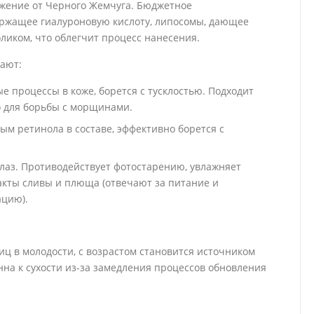
жение от Черного Жемчуга. Бюджетное
держащее гиалуроновую кислоту, липосомы, дающее
ликом, что облегчит процесс нанесения.
ают:
ные процессы в коже, борется с тусклостью. Подходит
 для борьбы с морщинами.
дным ретинола в составе, эффективно борется с
 глаз. Противодействует фотостарению, увлажняет
ракты сливы и плюща (отвечают за питание и
ацию).
иц в молодости, с возрастом становится источником
нна к сухости из-за замедления процессов обновления