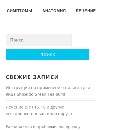
Для любых предложений по
СИМПТОМЫ
АНАТОМИЯ
ЛЕЧЕНИЕ
сайту: moyakoja@cp9.ru
Найти:
СВЕЖИЕ ЗАПИСИ
Инструкция по применению пилинга для
лица Shiseido Green Tea 60ml
Лечение ВПЧ 16, 18 и других
высокоонкогенных типов вируса
Разбираемся в проблеме: аллергия у