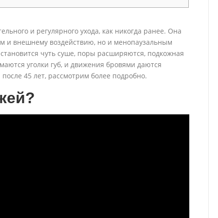
ельного и регулярного ухода, как никогда ранее. Она
ам и внешнему воздействию, но и менопаузальным
становится чуть суше, поры расширяются, подкожная
имаются уголки губ, и движения бровями даются
а после 45 лет, рассмотрим более подробно.
ожей?