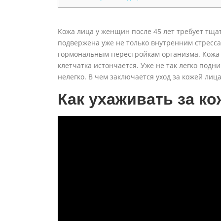
Кожа лица у женщин после 45 лет требует тщат
подвержена уже не только внутренним стресс
гормональным перестройкам организма. Кожа 
клетчатка истончается. Уже не так легко подн
нелегко. В чем заключается уход за кожей лиц
Как ухаживать за к