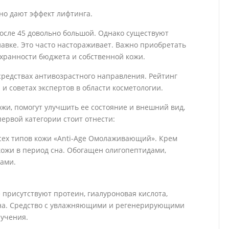
о дают эффект лифтинга.
после 45 довольно большой. Однако существуют
лавке. Это часто настораживает. Важно приобретать
хранности бюджета и собственной кожи.
редствах антивозрастного направления. Рейтинг
и советах экспертов в области косметологии.
ожи, помогут улучшить ее состояние и внешний вид,
ервой категории стоит отнести:
всех типов кожи «Anti-Age Омолаживающий». Крем
ожи в период сна. Обогащен олигопептидами,
ами.
е присутствуют протеин, гиалуроновая кислота,
ена. Средство с увлажняющими и регенерирующими
лучения.