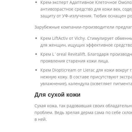
Крем-эксперт Адаптивное Клеточное Омоло
антивозрастное средство для кожи век, со
защиту от УФ-излучения. Тюбик оснащен ро
Зарубежные компании-производители предлаг
Крем LiftActiv от Vichy. Стимулирует обмен
для женщин, ищущих эффективное средство
Крем L`oreal Revitalift. Благодаря произво
проявления старения кожи лица.
Крем Diopticream от Lierac для кожи вокруг
нежную кожу. В составе присутствуют экст
увлажнение), календула (осветляет пигмент
Для сухой кожи
Сухая кожа, так радовавшая своих обладательн
проблем. Ведь зрелая дерма сама по себе скло
в ней.