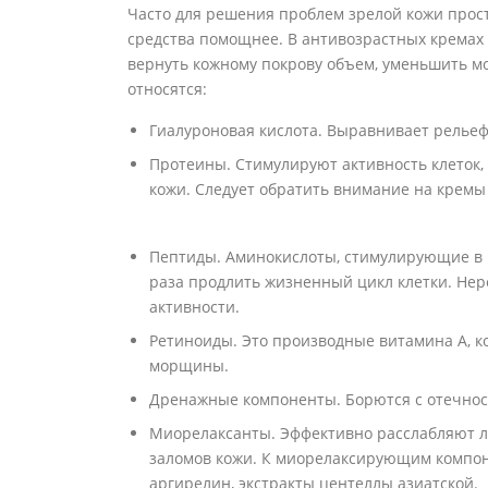
Часто для решения проблем зрелой кожи прос
средства помощнее. В антивозрастных кремах
вернуть кожному покрову объем, уменьшить м
относятся:
Гиалуроновая кислота. Выравнивает рельеф
Протеины. Стимулируют активность клеток, 
кожи. Следует обратить внимание на кремы
Пептиды. Аминокислоты, стимулирующие в н
раза продлить жизненный цикл клетки. Не
активности.
Ретиноиды. Это производные витамина А, 
морщины.
Дренажные компоненты. Борются с отечнос
Миорелаксанты. Эффективно расслабляют 
заломов кожи. К миорелаксирующим компон
аргирелин, экстракты центеллы азиатской.