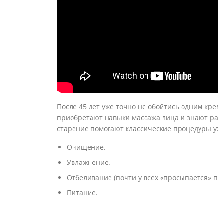
После 45 лет уже точно не обойтись одним кр
приобретают навыки массажа лица и знают р
старение помогают классические процедуры у
Очищение.
Увлажнение.
Отбеливание (почти у всех «просыпается» п
Питание.