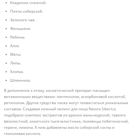
Кладонии снежной.
Пихты сибирской.
Зеленого чая.
Женьшеня.
Рябины.
Алоэ.
Мяты.
Липы.
Хлопка.
Шлемника.
В дополнение к этому, косметический препарат насыщен
витаминными веществами: пантенолом, аскорбиновой кислотой,
ретинолом. Другие средства также могут похвастаться уникальным
составом. Создавая нежный пилинг для лица Natura Siberica,
подобрали комплекс экстрактов из аралии маньчжурской, таволги
вязолистной, азиатского тысячелистника, полевицы побегоносной,
герани, лимона. К ним добавлены масло сибирской сосны и
гликолевая кислота.