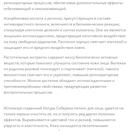
регенераторных процессов, обеспечивая дополнительные эффекты:
отбеливающий и омолаживающий.
Аскорбиновая кислота и ретинол, присутствующие в составе
антивозрастного пилинга, включаются в биохимические реакции,
стимулируя клеточное деление и синтез коллагена. Они же являются
мощными антиоксидантами, предотвращая негативное воздействие
на кожу свободных радикалов. Пантенол хорошо смягчает эпителий и
защищает его от вредного воздействия извне.
Растительные экстракты содержат массу биологически активных
веществ, которые помогают улучшить состояние кожи лица. Вытяжка
из родиолы розовой тонизирует и подтягивает эпителий, таволга
вязолистная смягчает его и укрепляет, повышая регенераторные
способности. Многие растения обладают антиоксидантными и
противомикробными свойствами, предупреждая развитие
воспалительных процессов.
Используя созданный Натура Сиберика пилинг для лица, удается не
только хорошо очистить ее, но и получить ряд других полезных
эффектов. Выравнивается цветовой тон и рельеф, повышаются
упругость и эластичность. Кожа насыщается питательными