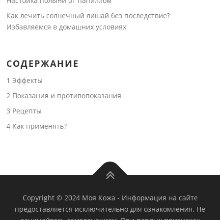
Настойка полыни от папиллом
Как лечить солнечный лишай без последствие?
Избавляемся в домашних условиях
СОДЕРЖАНИЕ
1
Эффекты
2
Показания и противопоказания
3
Рецепты
4
Как применять?
Copyright © 2024 Моя Кожа
-
Информация на сайте
предоставляется исключительно для ознакомления. Не