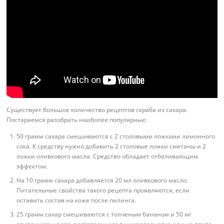
Существует большое количество рецептов скраба из сахара.
Постараемся разобрать наиболее популярные:
50 грамм сахара смешиваются с 2 столовыми ложками лимонного
сока. К средству нужно добавить 2 столовые ложки сметаны и 2
ложки оливкового масла. Средство обладает отбеливающим
эффектом.
На 10 грамм сахара добавляется 20 мл оливкового масло.
Питательные свойства такого рецепта проявляются, если
оставить состав на коже после пилинга.
25 грамм сахар смешиваются с толченым бананом и 50 мг