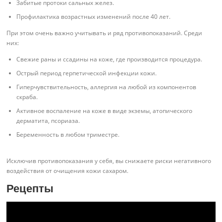
Забитые протоки сальных желез.
Профилактика возрастных изменений после 40 лет.
При этом очень важно учитывать и ряд противопоказаний. Среди
них:
Свежие раны и ссадины на коже, где производится процедура.
Острый период герпетической инфекции кожи.
Гиперчувствительность, аллергия на любой из компонентов
скраба.
Активное воспаление на коже в виде экземы, атопического
дерматита, псориаза.
Беременность в любом триместре.
Исключив противопоказания у себя, вы снижаете риски негативного
воздействия от очищения кожи сахаром.
Рецепты