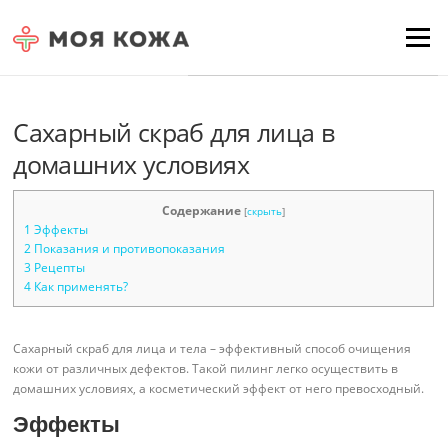
Skip to content
Для любых предложений по
Menu
сайту: moyakoja@cp9.ru
Сахарный скраб для лица в
домашних условиях
Содержание
[
скрыть
]
1
Эффекты
2
Показания и противопоказания
3
Рецепты
4
Как применять?
Сахарный скраб для лица и тела – эффективный способ очищения
кожи от различных дефектов. Такой пилинг легко осуществить в
домашних условиях, а косметический эффект от него превосходный.
Эффекты