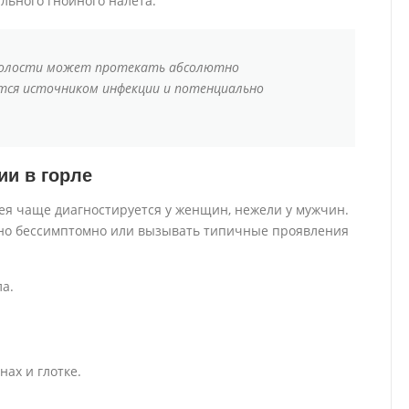
ьного гнойного налета.
полости может протекать абсолютно
тся источником инфекции и потенциально
и в горле
ея чаще диагностируется у женщин, нежели у мужчин.
нно бессимптомно или вызывать типичные проявления
а.
ах и глотке.