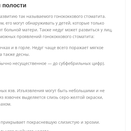
й полости
развитию так называемого гонококкового стоматита.
, его могут обнаруживать у детей, которые только
т больной матери. Также недуг может развиться у лиц,
можных проявлений гонококкового стоматита:
ках и в горле. Недуг чаще всего поражает мягкое
 а также десны.
бычно несущественное — до субфебрильных цифр).
ных язв. Изъязвления могут быть небольшими и не
из язвочек выделяется слизь серо-желтой окраски,
пахом.
й прикрывает покрасневшую слизистую и эрозии.