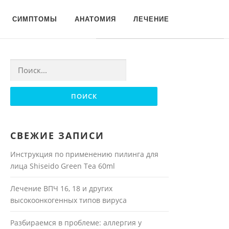
Для любых предложений по
СИМПТОМЫ
АНАТОМИЯ
ЛЕЧЕНИЕ
сайту: moyakoja@cp9.ru
Найти:
СВЕЖИЕ ЗАПИСИ
Инструкция по применению пилинга для
лица Shiseido Green Tea 60ml
Лечение ВПЧ 16, 18 и других
высокоонкогенных типов вируса
Разбираемся в проблеме: аллергия у