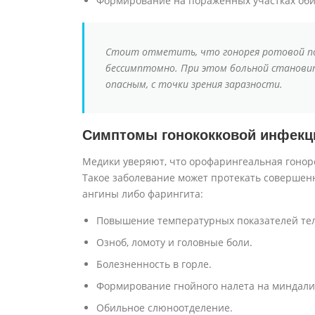
Формирование на пораженных участках обил
Стоит отметить, что гонорея ротовой 
бессимптомно. При этом больной станови
опасным, с точки зрения заразности.
Симптомы гонококковой инфекци
Медики уверяют, что орофарингеальная гонор
Такое заболевание может протекать соверше
ангины либо фарингита:
Повышение температурных показателей тел
Озноб, ломоту и головные боли.
Болезненность в горле.
Формирование гнойного налета на миндалин
Обильное слюноотделение.