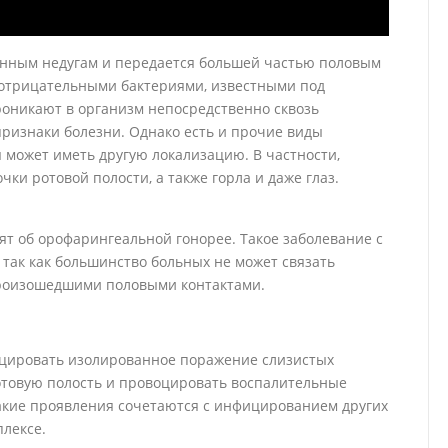
онным недугам и передается большей частью половым
мотрицательными бактериями, известными под
роникают в организм непосредственно сквозь
ризнаки болезни. Однако есть и прочие виды
я может иметь другую локализацию. В частности,
чки ротовой полости, а также горла и даже глаз.
т об орофарингеальной гонорее. Такое заболевание с
 так как большинство больных не может связать
роизошедшими половыми контактами.
оцировать изолированное поражение слизистых
ротовую полость и провоцировать воспалительные
такие проявления сочетаются с инфицированием других
плексе.