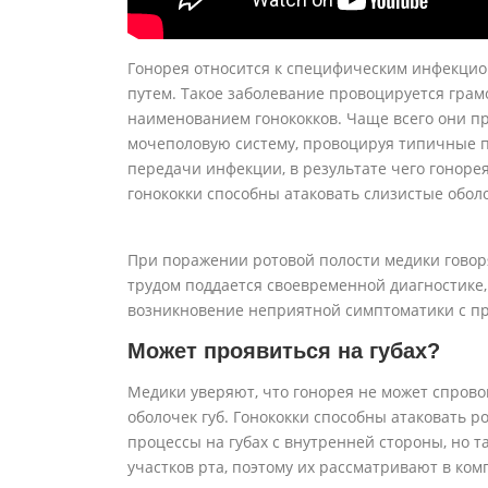
Гонорея относится к специфическим инфекци
путем. Такое заболевание провоцируется гра
наименованием гонококков. Чаще всего они п
мочеполовую систему, провоцируя типичные п
передачи инфекции, в результате чего гоноре
гонококки способны атаковать слизистые оболо
При поражении ротовой полости медики говоря
трудом поддается своевременной диагностике,
возникновение неприятной симптоматики с п
Может проявиться на губах?
Медики уверяют, что гонорея не может спров
оболочек губ. Гонококки способны атаковать 
процессы на губах с внутренней стороны, но 
участков рта, поэтому их рассматривают в ком