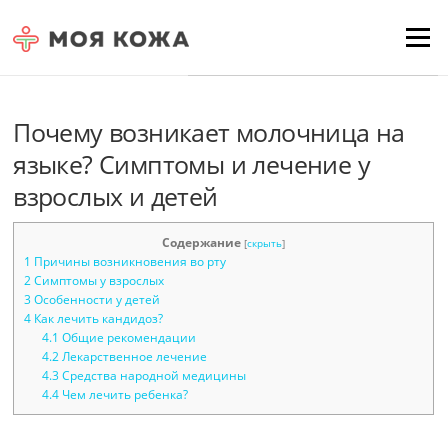
Skip to content
Для любых предложений по
Menu
сайту: moyakoja@cp9.ru
Почему возникает молочница на
языке? Симптомы и лечение у
взрослых и детей
Содержание
[
скрыть
]
1
Причины возникновения во рту
2
Симптомы у взрослых
3
Особенности у детей
4
Как лечить кандидоз?
4.1
Общие рекомендации
4.2
Лекарственное лечение
4.3
Средства народной медицины
4.4
Чем лечить ребенка?