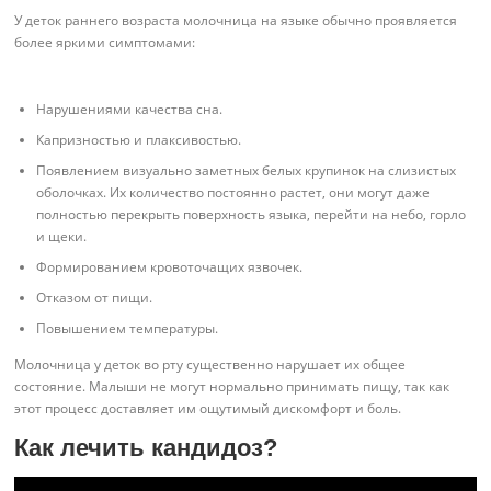
У деток раннего возраста молочница на языке обычно проявляется
более яркими симптомами:
Нарушениями качества сна.
Капризностью и плаксивостью.
Появлением визуально заметных белых крупинок на слизистых
оболочках. Их количество постоянно растет, они могут даже
полностью перекрыть поверхность языка, перейти на небо, горло
и щеки.
Формированием кровоточащих язвочек.
Отказом от пищи.
Повышением температуры.
Молочница у деток во рту существенно нарушает их общее
состояние. Малыши не могут нормально принимать пищу, так как
этот процесс доставляет им ощутимый дискомфорт и боль.
Как лечить кандидоз?