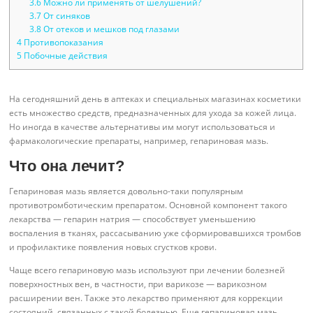
3.6
Можно ли применять от шелушений?
3.7
От синяков
3.8
От отеков и мешков под глазами
4
Противопоказания
5
Побочные действия
На сегодняшний день в аптеках и специальных магазинах косметики
есть множество средств, предназначенных для ухода за кожей лица.
Но иногда в качестве альтернативы им могут использоваться и
фармакологические препараты, например, гепариновая мазь.
Что она лечит?
Гепариновая мазь является довольно-таки популярным
противотромботическим препаратом. Основной компонент такого
лекарства — гепарин натрия — способствует уменьшению
воспаления в тканях, рассасыванию уже сформировавшихся тромбов
и профилактике появления новых сгустков крови.
Чаще всего гепариновую мазь используют при лечении болезней
поверхностных вен, в частности, при варикозе — варикозном
расширении вен. Также это лекарство применяют для коррекции
состояний, связанных с такой болезнью. Еще гепариновая мазь