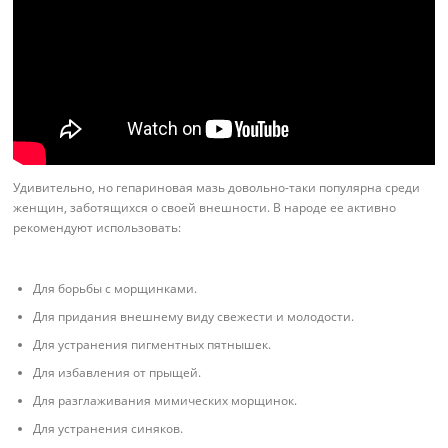
Удивительно, но гепариновая мазь довольно-таки популярна среди
женщин, заботящихся о своей внешности. В народе ее активно
рекомендуют использовать:
Для борьбы с морщинками.
Для придания внешнему виду свежести и молодости.
Для устранения пигментных пятнышек.
Для избавления от прыщей.
Для разглаживания мимических морщинок.
Для устранения синяков.