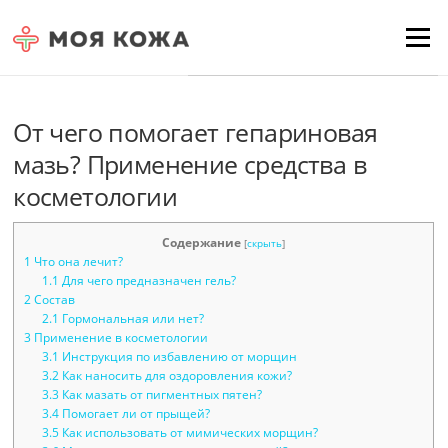
Skip to content
Для любых предложений по
Menu
сайту: moyakoja@cp9.ru
От чего помогает гепариновая
мазь? Применение средства в
косметологии
Содержание
[
скрыть
]
1
Что она лечит?
1.1
Для чего предназначен гель?
2
Состав
2.1
Гормональная или нет?
3
Применение в косметологии
3.1
Инструкция по избавлению от морщин
3.2
Как наносить для оздоровления кожи?
3.3
Как мазать от пигментных пятен?
3.4
Помогает ли от прыщей?
3.5
Как использовать от мимических морщин?