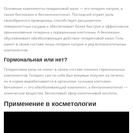
Основные компоненты гепариновой мази — это гепарин натрия, а
также бензокаин и бензилникотинат. Последний играет роль
своеобразного проводника, способствует расширению
поверхностных сосудов и обеспечивает более быстрое и эффективное
проникновение гепарина к пораженным клеточкам. А бензокаин
обуславливает обезболивающее действие гепариновой мази. Гель
имеет в своем составе лишь гепарин натрия и ряд вспомогательных
компонентов.
Гормональная или нет?
Гепариновая мазь не имеет в своем составе никаких гормональных
компонентов. Гепарин сам по себе был впервые получен из печени,
он в норме вырабатывается в организме тучными клетками.
Бензокаин — это обезболивающий компонент, а бензилникотинат —
химическое вещество, бензиловый эфир никотиновой кислоты.
Применение в косметологии