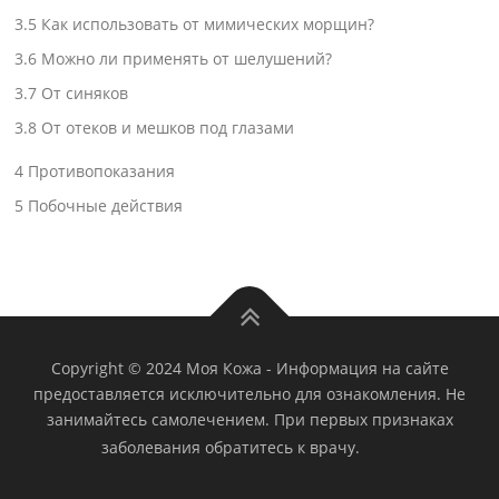
3.5
Как использовать от мимических морщин?
3.6
Можно ли применять от шелушений?
3.7
От синяков
3.8
От отеков и мешков под глазами
4
Противопоказания
5
Побочные действия
Copyright © 2024 Моя Кожа
-
Информация на сайте
предоставляется исключительно для ознакомления. Не
занимайтесь самолечением. При первых признаках
заболевания обратитесь к врачу.