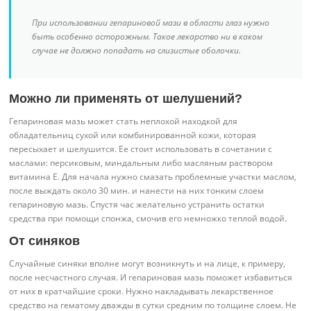
При использовании гепариновой мази в области глаз нужно
быть особенно осторожным. Такое лекарство ни в каком
случае не должно попадать на слизистые оболочки.
Можно ли применять от шелушений?
Гепариновая мазь может стать неплохой находкой для
обладательниц сухой или комбинированной кожи, которая
пересыхает и шелушится. Ее стоит использовать в сочетании с
маслами: персиковым, миндальным либо масляным раствором
витамина Е. Для начала нужно смазать проблемные участки маслом,
после выждать около 30 мин. и нанести на них тонким слоем
гепариновую мазь. Спустя час желательно устранить остатки
средства при помощи спонжа, смочив его немножко теплой водой.
От синяков
Случайные синяки вполне могут возникнуть и на лице, к примеру,
после несчастного случая. И гепариновая мазь поможет избавиться
от них в кратчайшие сроки. Нужно накладывать лекарственное
средство на гематому дважды в сутки средним по толщине слоем. Не