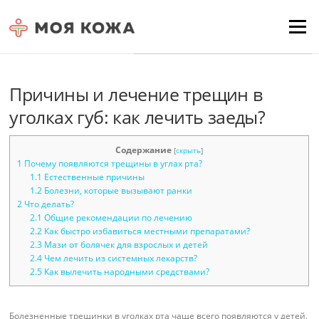
Skip to content
Для любых предложений по
Menu
сайту: moyakoja@cp9.ru
Причины и лечение трещин в
уголках губ: как лечить заеды?
Содержание
[
скрыть
]
1
Почему появляются трещины в углах рта?
1.1
Естественные причины
1.2
Болезни, которые вызывают ранки
2
Что делать?
2.1
Общие рекомендации по лечению
2.2
Как быстро избавиться местными препаратами?
2.3
Мази от болячек для взрослых и детей
2.4
Чем лечить из системных лекарств?
2.5
Как вылечить народными средствами?
Болезненные трещинки в уголках рта чаще всего появляются у детей.