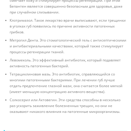
смягчает кожу и стимулирует процессы регенерации. При этом
Бепантен является совершенно безопасным для здоровья, даже
при случайном слизывании.
Клотримазол. Такое лекарство врачи выписывают, если трещинки
в уголках губ появились по причине активности патогенных
грибков.
Метрогил Дента. Это стоматологический гель с антисептическими
и антибактериальными качествами, который также стимулирует
процессы регенерации тканей.
Левомеколь. Это эффективный антибиотик, который подавляет
активность патогенных бактерий.
Тетрациклиновая мазь. Это антибиотик, справляющийся со
многими патогенными бактериями. При лечении губ лучше
отдать предпочтение глазной мази, она считается более мягкой
(имеет меньшую концентрацию активного вещества).
Солкосерил или Актовегин. Эти средства способны в несколько
раз ускорить заживление болезненных трещин, но они не
оказывают никакого влияния на патогенные микроорганизмы.