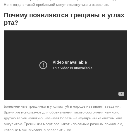
Но иногда с такой проблемой могут столкнуться и взрослые.
Почему появляются трещины в углах
рта?
Болезненные трещинки в уголках губ в народе называют заедами.
Врачи же используют для обозначения такого состояния немного
другую терминологию, называя болезнь ангулярным хейлитом или
ангулитом. Трещинки могут возникать по самым разным причинам,
которые можно условно разделить на: