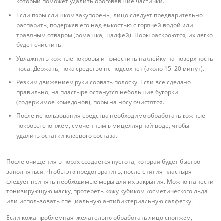
который поможет удалить ороговевшие частички.
Если поры слишком закупорены, лицо следует предварительно
распарить, подержав его над емкостью с горячей водой или
травяным отваром (ромашка, шалфей). Поры раскроются, их легко
будет очистить.
Увлажнить кожные покровы и поместить наклейку на поверхность
носа. Держать, пока средство не подсохнет (около 15–20 минут).
Резким движением руки сорвать полоску. Если все сделано
правильно, на пластыре останутся небольшие бугорки
(содержимое комедонов), поры на носу очистятся.
После использования средства необходимо обработать кожные
покровы спонжем, смоченным в мицеллярной воде, чтобы
удалить остатки клеевого состава.
После очищения в порах создается пустота, которая будет быстро
заполняться. Чтобы это предотвратить, после снятия пластыря
следует принять необходимые меры для их закрытия. Можно нанести
тонизирующую маску, протереть кожу кубиком косметического льда
или использовать специальную антибиктериальную салфетку.
Если кожа проблемная, желательно обработать лицо спонжем,