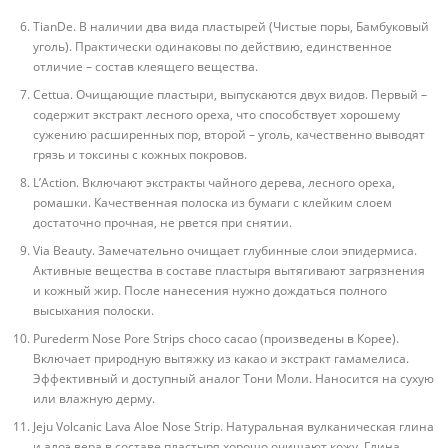
TianDe. В наличии два вида пластырей (Чистые поры, Бамбуковый
уголь). Практически одинаковы по действию, единственное
отличие – состав клеящего вещества.
Cettua. Очищающие пластыри, выпускаются двух видов. Первый –
содержит экстракт лесного ореха, что способствует хорошему
сужению расширенных пор, второй – уголь, качественно выводят
грязь и токсины с кожных покровов.
L’Action. Включают экстракты чайного дерева, лесного ореха,
ромашки. Качественная полоска из бумаги с клейким слоем
достаточно прочная, не рвется при снятии.
Via Beauty. Замечательно очищает глубинные слои эпидермиса.
Активные вещества в составе пластыря вытягивают загрязнения
и кожный жир. После нанесения нужно дождаться полного
высыхания полоски.
Purederm Nose Pore Strips choco cacao (произведены в Корее).
Включает природную вытяжку из какао и экстракт гамамелиса.
Эффективный и доступный аналог Тони Моли. Наносится на сухую
или влажную дерму.
Jeju Volcanic Lava Aloe Nose Strip. Натуральная вулканическая глина
и алоэ вера в составе пластыря хорошо очищают кожу. Глина