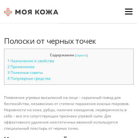
Skip to content
Для любых предложений по
Menu
сайту: moyakoja@cp9.ru
Полоски от черных точек
Содержание
[
скрыть
]
1
Назначение и свойства
2
Применение
3
Полезные советы
4
Популярные средства
Появление угревых высыпаний на лице – серьезный повод для
беспокойства, независимо от степени поражения кожных покровов.
Неровности на коже, рубцы, наличие комедонов, неуверенность в
себе – все это сопутствующие признаки угревой сыпи. Для
эффективного удаления неэстетичных явлений используется
специальный пластырь от черных точек.