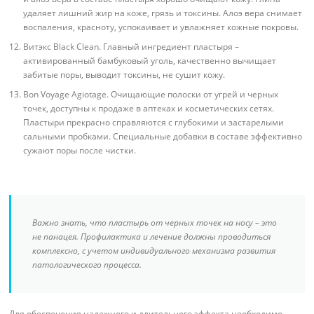
удаляет лишний жир на коже, грязь и токсины. Алоэ вера снимает
воспаления, красноту, успокаивает и увлажняет кожные покровы.
Витэкс Black Clean. Главный ингредиент пластыря –
активированный бамбуковый уголь, качественно вычищает
забитые поры, выводит токсины, не сушит кожу.
Bon Voyage Agiotage. Очищающие полоски от угрей и черных
точек, доступны к продаже в аптеках и косметических сетях.
Пластыри прекрасно справляются с глубокими и застарелыми
сальными пробками. Специальные добавки в составе эффективно
сужают поры после чистки.
Важно знать, что пластырь от черных точек на носу – это
не панацея. Профилактика и лечение должны проводиться
комплексно, с учетом индивидуального механизма развития
патологического процесса.
Для обеспечения надежного и длительного эффекта необходимо