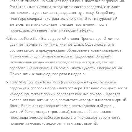
который тщательно очищает поры и впитывает все загрязнения.
Растительные вытяжки, входящие в состав средства, снимают
воспаление и успокаивают раздраженную кожу. Второй вид
пластыря содержит экстракт зеленого чая. Этот натуральный
антисептик и антиоксидант снимает воспаления после
процедуры, оказывает подтягивающий эффект.
Essence Pure Skin. Более дорогой аналог Пропеллера. Отлично
удаляет черные точки и мелкие прыщики. Содержащаяся в
составе кислота предупреждает образование новых комедонов.
Применяется для очищения носа и подбородка. Во время
использования нужно четко следовать инструкции, так как
агрессивные компоненты могут вызвать сухость и покраснения.
Применять не чаще одного раза в неделю.
Tony Moly Egg Pore Nose Pack (произведен в Корее). Упаковка
содержит 7 полосок небольшого размера. Отлично очищает нос от
комедонов, сужает поры и осветляет кожные покровы. Удаляет
скопления кожного жира, в результате чего уменьшается жирный
блеск. Включает природные компоненты (древесный уголь,
яичный белок, экстракт ромашки), которые обеспечивают
профилактическое действие пластыря и снижают вероятность
появления новых комедонов, пятен и высыпаний.