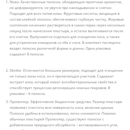
Nivea. Качественные полоски, обладающие приятным ароматом,
не деформируются, не рвутся при накладывании и снятии.
Подходят для всех типов кожи. Фруктовые кислоты, входящие в
состав клейкой полоски, обеспечивают глубокую чистку. Жировые
скопления начинают растворяться в самих порах через несколько
секунд после нанесения пластыря, а остатки вытягиваются после
его снятия. Выпускаются отдельно для очищения носа, а также
для устранения комедонов со лба и носа. В комплект последних
входят полоски различной формы и длины. Одна упаковка
содержит 8 полосок.
Skinlite. Отличаются большим размером, подходят для очищения
не только зоны носа, но и прилегающих участков. Содержат
экстракт алоэ, который имеет антибактериальные свойства и
способствует процессам регенерации кожных покровов. В
упаковке – 6 полосок.
Пропеллер. Эффективное бюджетное средство. Размер пластыря
позволяет очистить всю поверхность носа, включая крылья.
Полоски удобны в использовании, легко снимаются. Помимо
обычных пластырей Пропеллер, существуют полоски с
добавлением природного абсорбента – активированного угля,