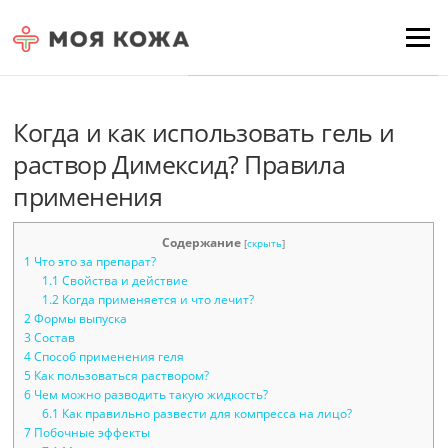
Skip to content
Для любых предложений по
Menu
сайту: moyakoja@cp9.ru
Когда и как использовать гель и
раствор Димексид? Правила
применения
Содержание
[
скрыть
]
1
Что это за препарат?
1.1
Свойства и действие
1.2
Когда применяется и что лечит?
2
Формы выпуска
3
Состав
4
Способ применения геля
5
Как пользоваться раствором?
6
Чем можно разводить такую жидкость?
6.1
Как правильно развести для компресса на лицо?
7
Побочные эффекты