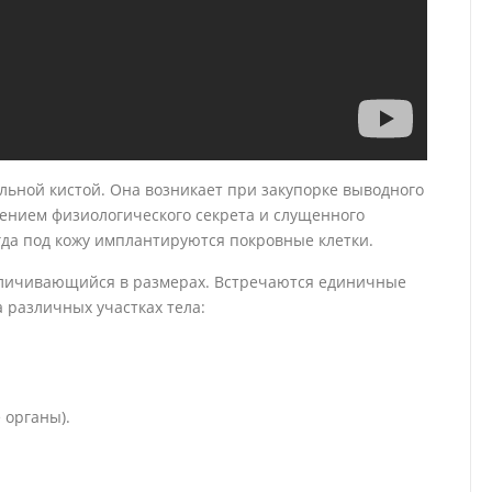
льной кистой. Она возникает при закупорке выводного
ением физиологического секрета и слущенного
огда под кожу имплантируются покровные клетки.
величивающийся в размерах. Встречаются единичные
 различных участках тела:
 органы).