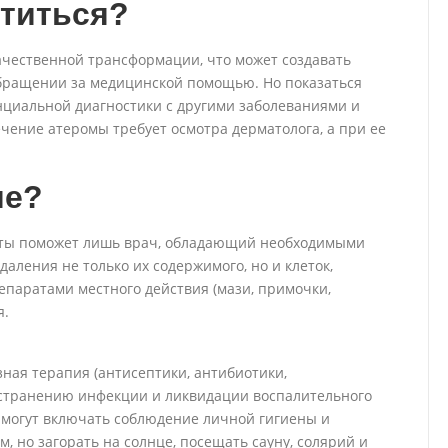
атиться?
ачественной трансформации, что может создавать
обращении за медицинской помощью. Но показаться
нциальной диагностики с другими заболеваниями и
чение атеромы требует осмотра дерматолога, а при ее
ие?
сты поможет лишь врач, обладающий необходимыми
аления не только их содержимого, но и клеток,
паратами местного действия (мази, примочки,
я.
ная терапия (антисептики, антибиотики,
устранению инфекции и ликвидации воспалительного
могут включать соблюдение личной гигиены и
, но загорать на солнце, посещать сауну, солярий и