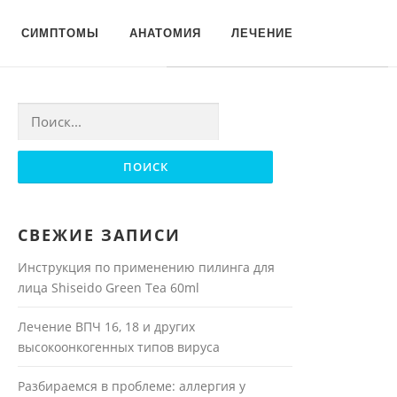
Для любых предложений по
СИМПТОМЫ
АНАТОМИЯ
ЛЕЧЕНИЕ
сайту: moyakoja@cp9.ru
Найти:
СВЕЖИЕ ЗАПИСИ
Инструкция по применению пилинга для
лица Shiseido Green Tea 60ml
Лечение ВПЧ 16, 18 и других
высокоонкогенных типов вируса
Разбираемся в проблеме: аллергия у