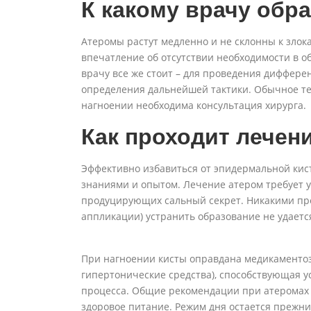
К какому врачу обр
Атеромы растут медленно и не склонны к злок
впечатление об отсутствии необходимости в 
врачу все же стоит – для проведения диффере
определения дальнейшей тактики. Обычное те
нагноении необходима консультация хирурга.
Как проходит лечен
Эффективно избавиться от эпидермальной ки
знаниями и опытом. Лечение атером требует уд
продуцирующих сальный секрет. Никакими пре
аппликации) устранить образование не удаетс
При нагноении кисты оправдана медикаментоз
гипертонические средства), способствующая 
процесса. Общие рекомендации при атеромах 
здоровое питание. Режим дня остается прежним