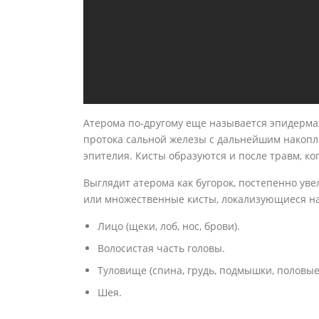
Атерома по-другому еще называется эпидерма
протока сальной железы с дальнейшим накопл
эпителия. Кисты образуются и после травм, к
Выглядит атерома как бугорок, постепенно у
или множественные кисты, локализующиеся на
Лицо (щеки, лоб, нос, брови).
Волосистая часть головы.
Туловище (спина, грудь, подмышки, половые
Шея.