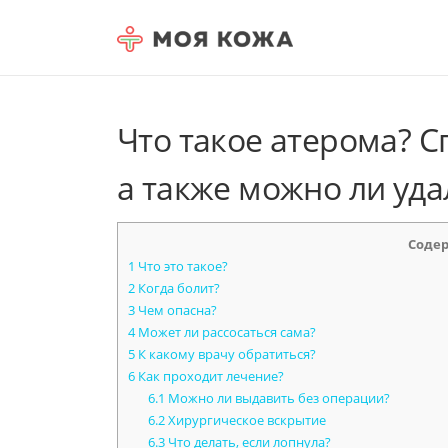
Skip to content
Что такое атерома? С
а также можно ли уда
Соде
1
Что это такое?
2
Когда болит?
3
Чем опасна?
4
Может ли рассосаться сама?
5
К какому врачу обратиться?
6
Как проходит лечение?
6.1
Можно ли выдавить без операции?
6.2
Хирургическое вскрытие
6.3
Что делать, если лопнула?