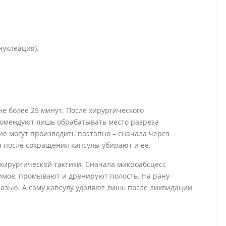
нуклеация).
е более 25 минут. После хирургического
комендуют лишь обрабатывать место разреза
е могут производить поэтапно – сначала через
 после сокращения капсулы убирают и ее.
хирургической тактики. Сначала микроабсцесс
имое, промывают и дренируют полость. На рану
азью. А саму капсулу удаляют лишь после ликвидации