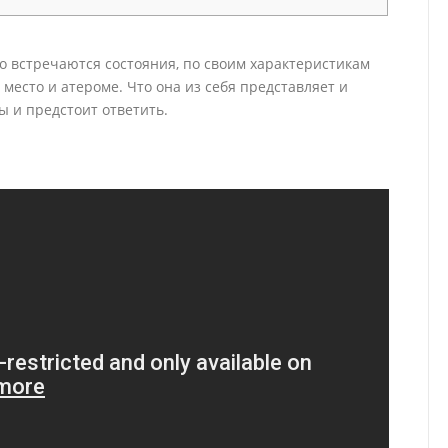
то встречаются состояния, по своим характеристикам
место и атероме. Что она из себя представляет и
ы и предстоит ответить.