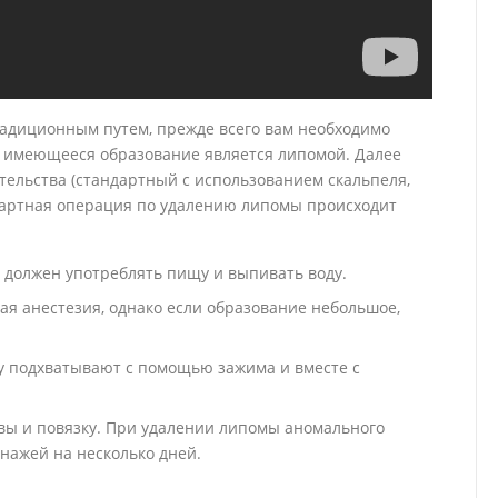
радиционным путем, прежде всего вам необходимо
о имеющееся образование является липомой. Далее
тельства (стандартный с использованием скальпеля,
дартная операция по удалению липомы происходит
е должен употреблять пищу и выпивать воду.
ая анестезия, однако если образование небольшое,
ому подхватывают с помощью зажима и вместе с
вы и повязку. При удалении липомы аномального
нажей на несколько дней.