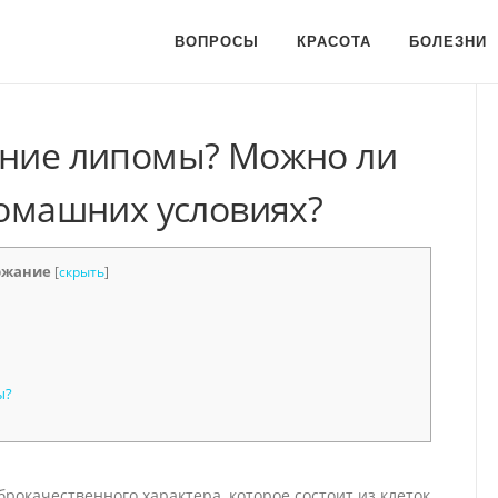
ВОПРОСЫ
КРАСОТА
БОЛЕЗНИ
ение липомы? Можно ли
домашних условиях?
ржание
[
скрыть
]
ы?
брокачественного характера, которое состоит из клеток