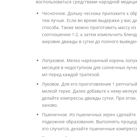
воспользоваться средствами народной медиц
Чесночное. Дольку чеснока приложите к обр
тем лучше. Если во время выдержки у вас д
способа. Также можно приготовить массу из
соотношении 1:2, а затем измельчить блен
жировик дважды в сутки до полного выведе
Лопуховое. Мелко нарезанный корень лопуха
месяцев в недоступном для солнечных луче
мл перед каждой трапезой.
Луковое. Для его приготовления 1 репчатый
мелкой терке. Далее добавьте к нему мелку
делайте компрессы дважды сутки. При этом
заново.
Пшеничное. Из пшеничных зерен сделайте 
подкожное образование. Выполнять процедур
это случится, делайте пшеничные компрессы