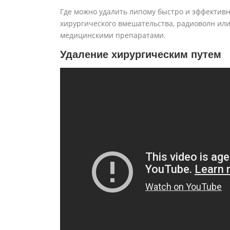
Где можно удалить липому быстро и эффектив
хирургического вмешательства, радиоволн ил
медицинскими препаратами.
Удаление хирургическим путем