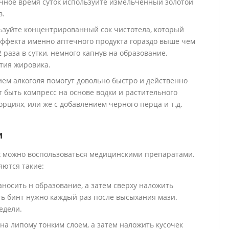
чное время суток используйте измельченный золотой
в.
ьзуйте концентрированный сок чистотела, который
эффекта именно аптечного продукта гораздо выше чем
 раза в сутки, немного капнув на образование.
ытия жировика.
ием алкоголя помогут довольно быстро и действенно
т быть компресс на основе водки и растительного
рциях, или же с добавлением черного перца и т.д.
и
х можно воспользоваться медицинскими препаратами.
ются такие:
носить н образование, а затем сверху наложить
ть бинт нужно каждый раз после высыхания мази.
едели.
на липому тонким слоем, а затем наложить кусочек