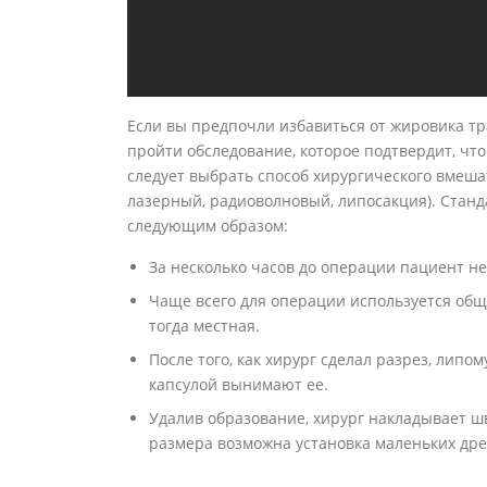
Если вы предпочли избавиться от жировика т
пройти обследование, которое подтвердит, чт
следует выбрать способ хирургического вмеша
лазерный, радиоволновый, липосакция). Стан
следующим образом:
За несколько часов до операции пациент н
Чаще всего для операции используется общ
тогда местная.
После того, как хирург сделал разрез, лип
капсулой вынимают ее.
Удалив образование, хирург накладывает ш
размера возможна установка маленьких дре