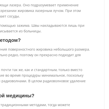
мощи лазера. Оно подразумевает применение
разрезании жировика лазерным лучом. При этом
вает сосуды.
 помощью зажима. Швы накладываются лишь при
писывается из больницы.
методом?
ения поверхностного жировика небольшого размера.
ьно редко, поэтому он прекрасно подходит для
очти так же, как и стандартным, только вместо
ние во время процедуры минимальное, поскольку
 радиоволнами. В целом радиоволновое удаление
ной медицины?
а традиционными методами, тогда можете