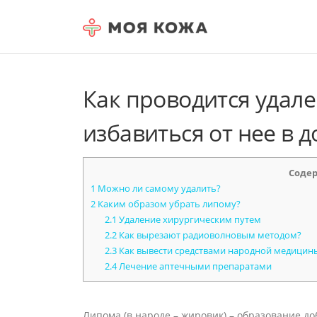
Skip to content
Как проводится удал
избавиться от нее в 
Соде
1
Можно ли самому удалить?
2
Каким образом убрать липому?
2.1
Удаление хирургическим путем
2.2
Как вырезают радиоволновым методом?
2.3
Как вывести средствами народной медицин
2.4
Лечение аптечными препаратами
Липома (в народе – жировик) – образование до