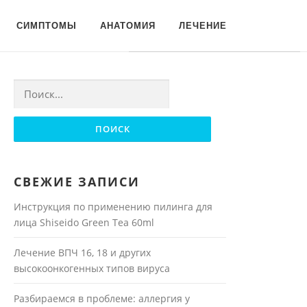
Для любых предложений по
СИМПТОМЫ
АНАТОМИЯ
ЛЕЧЕНИЕ
сайту: moyakoja@cp9.ru
Найти:
СВЕЖИЕ ЗАПИСИ
Инструкция по применению пилинга для
лица Shiseido Green Tea 60ml
Лечение ВПЧ 16, 18 и других
высокоонкогенных типов вируса
Разбираемся в проблеме: аллергия у