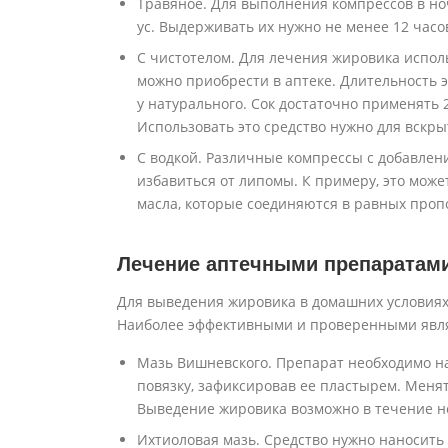
Травяное. Для выполнения компрессов в но
ус. Выдерживать их нужно не менее 12 часо
С чистотелом. Для лечения жировика испол
можно приобрести в аптеке. Длительность 
у натурального. Сок достаточно применять 2
Использовать это средство нужно для вскр
С водкой. Различные компрессы с добавлен
избавиться от липомы. К примеру, это може
масла, которые соединяются в равных пропо
Лечение аптечными препаратам
Для выведения жировика в домашних условия
Наиболее эффективными и проверенными явля
Мазь Вишневского. Препарат необходимо на
повязку, зафиксировав ее пластырем. Меня
Выведение жировика возможно в течение н
Ихтиоловая мазь. Средство нужно наносить 