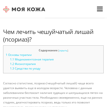
Skip to content
Для любых предложений по
Menu
сайту: moyakoja@cp9.ru
Чем лечить чешуйчатый лишай
(псориаз)?
Содержание
[
скрыть
]
1
Основы терапии
1.1
Медикаментозная терапия
1.2
Физиотерапия
1.3
Средства по уходу
Согласно статистике, псориаз (чешуйчатый лишай) чаще всего
удается выявить еще в молодом возрасте. Человека с данным
заболеванием беспокоит наличие зудящих и шелушащихся пятен на
различных участках тела. Необходимо своевременно, еще на ранних
стадиях, диагностировать псориаз, ведь только это позволит