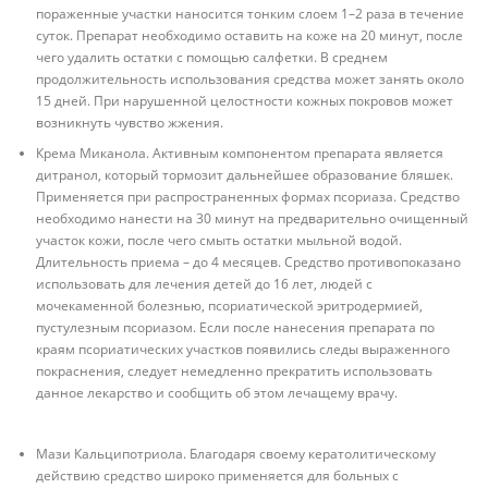
пораженные участки наносится тонким слоем 1–2 раза в течение
суток. Препарат необходимо оставить на коже на 20 минут, после
чего удалить остатки с помощью салфетки. В среднем
продолжительность использования средства может занять около
15 дней. При нарушенной целостности кожных покровов может
возникнуть чувство жжения.
Крема Миканола. Активным компонентом препарата является
дитранол, который тормозит дальнейшее образование бляшек.
Применяется при распространенных формах псориаза. Средство
необходимо нанести на 30 минут на предварительно очищенный
участок кожи, после чего смыть остатки мыльной водой.
Длительность приема – до 4 месяцев. Средство противопоказано
использовать для лечения детей до 16 лет, людей с
мочекаменной болезнью, псориатической эритродермией,
пустулезным псориазом. Если после нанесения препарата по
краям псориатических участков появились следы выраженного
покраснения, следует немедленно прекратить использовать
данное лекарство и сообщить об этом лечащему врачу.
Мази Кальципотриола. Благодаря своему кератолитическому
действию средство широко применяется для больных с